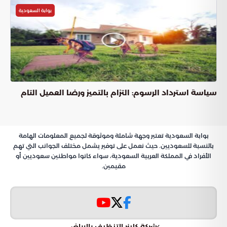
عناوين المقال
الابتكار التقني وتطوير الخدمات الصحية الذكية في الحج
“روبوت وقاية”: ثورة في التوعية الصحية الميدانية
خارطة انتشار الروبوتات في المشاعر والمنافذ
الريادة السعودية في طب الحشود والذكاء الاصطناعي
الابتكار التقني وتطوير
الخدمات الصحية الذكية
في الحج
تولي المملكة العربية السعودية اهتماماً بالغاً بتطوير
الخدمات
، حيث تعمل “بوابة السعودية” على دمج
الصحية الذكية في الحج
التقنيات المتقدمة لضمان سلامة وراحة ضيوف الرحمن. ومع
اقتراب موسم حج 1447هـ، يبرز “روبوت وقاية” كأحد الحلول الرقمية
الرائدة التي تهدف إلى تعزيز الوعي الصحي وتقديم رعاية وقائية
متميزة، انسجاماً مع مستهدفات رؤية المملكة 2030 في تحقيق