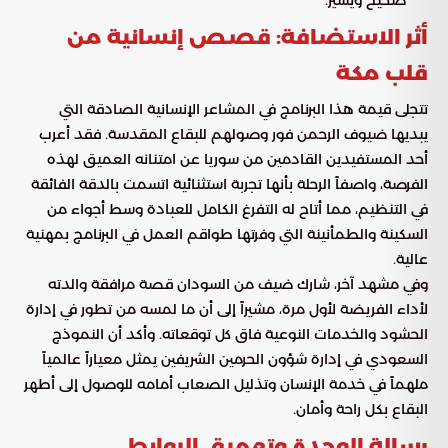
أثر الاستضافة: قصص إنسانية من
قلب مكة
تتجلى قيمة هذا البرنامج في المشاعر الإنسانية الصادقة التي
يبديها ضيوف الرحمن فور وصولهم للبقاع المقدسة. فقد أعرب
أحد المستفيدين القادمين من سوريا عن امتنانه العميق لهذه
الفرصة، واصفاً الرحلة بأنها تجربة استثنائية اتسمت بالدقة الفائقة
في التنظيم، مما أتاح له التفرغ الكامل للعبادة وسط أجواء من
السكينة والطمأنينة التي وفرتها طواقم العمل في البرنامج بمهنية
عالية.
وفي مشهد آخر، شارك ضيف من السودان قصة مرافقة والدته
لأداء الفريضة لأول مرة، مشيراً إلى أن ما لمسه من تطور في إدارة
الحشود والخدمات النوعية فاق كل توقعاته. وأكد أن النموذج
السعودي في إدارة شؤون الحرمين الشريفين يمثل معياراً عالمياً
ملهماً في خدمة الإنسان وتذليل الصعاب أمامه للوصول إلى أطهر
البقاع بكل راحة وأمان.
رسالة الوحدة وتعميق الروابط