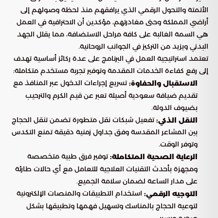
الأتمتة والتحول الرقمي الذي يرافقهم منذ لحظة وصولهم إلى
أراضي المملكة وحتى مغادرتهم، مؤكدين أن الاحترافية في العمل
هي السمة الغالبة على كافة مراحل الاستضافة، مما يقلل الجهد
البدني ويزيد من التركيز في الجوانب الروحانية.
تعتمد استراتيجية العمل في البرنامج على عدة ركائز أساسية تهدف
إلى رفع كفاءة الخدمات المقدمة وتوفير تجربة مستخدم متكاملة:
تسريع إجراءات الدخول عبر المنافذ مع
الاستقبال والحفاوة:
تقديم ضيافة سعودية أصيلة تعبر عن قيم الكرم والترحيب
بضيوف الدولة.
تفعيل شبكات نقل متطورة تضمن تنقل الحجاج
النقل الذكي:
بين المشاعر المقدسة وفق جداول زمنية دقيقة تمنع التكدس
وتوفر الوقت.
توفير فرق طبية متخصصة
الرعاية الصحية المتكاملة:
ومجهزة بأحدث التقنيات العلاجية للتعامل مع أي حالات طارئة
على مدار الساعة لضمان سلامة الجميع.
استخدام التطبيقات والمنصات الإلكترونية
التوجيه الرقمي:
لتوعية الحجاج بالمناسك وتسهيل فهمها وتطبيقها بشكل
صحيح ويسير.