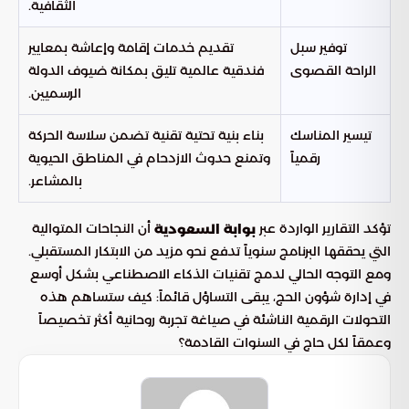
الثقافية.
توفير سبل
تقديم خدمات إقامة وإعاشة بمعايير
الراحة القصوى
فندقية عالمية تليق بمكانة ضيوف الدولة
الرسميين.
تيسير المناسك
بناء بنية تحتية تقنية تضمن سلاسة الحركة
رقمياً
وتمنع حدوث الازدحام في المناطق الحيوية
بالمشاعر.
تؤكد التقارير الواردة عبر
أن النجاحات المتوالية
بوابة السعودية
التي يحققها البرنامج سنوياً تدفع نحو مزيد من الابتكار المستقبلي.
ومع التوجه الحالي لدمج تقنيات الذكاء الاصطناعي بشكل أوسع
في إدارة شؤون الحج، يبقى التساؤل قائماً: كيف ستساهم هذه
التحولات الرقمية الناشئة في صياغة تجربة روحانية أكثر تخصيصاً
وعمقاً لكل حاج في السنوات القادمة؟