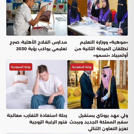
لغة لدعم التوعية الصحية خلال موسم
الحج
بوابة السعودية
أعجبني
(
0
)
شارك
دقائق القراءة
5
دقيقة
الثلاثاء, 26 مايو
نشر: