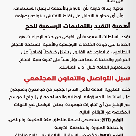
على حدة.
توجيه رسالة حازمة بأن الالتزام بالأنظمة لا يقبل الاستثناءات،
وأن أي محاولة للتحايل على نقاط التفتيش ستواجه بصرامة.
أهمية التقيد بالتعليمات الرسمية للحج
تؤكد السلطات السعودية أن الغرض من هذه الإجراءات هو
الحفاظ على جودة الخدمات اللوجستية والأمنية المقدمة للحجاج
النظاميين. فالتواجد غير القانوني يشكل ضغطاً إضافياً على
المرافق والخدمات، مما قد يؤثر سلباً على تجربة بقية الحجاج
وسلامتهم العامة خلال أداء المناسك.
سبل التواصل والتعاون المجتمعي
حثت المديرية العامة للأمن العام الجميع من مواطنين ومقيمين
على استشعار المسؤولية الوطنية والمساهمة في إنجاح الموسم
عبر الإبلاغ عن أي تجاوزات مرصودة. يمكن التواصل مع الجهات
المختصة عبر الأرقام التالية:
مخصص لخدمة مناطق مكة المكرمة، والرياض،
الرقم (911):
والمدينة المنورة، والمنطقة الشرقية.
مخصص لاستقبال البلاغات في كافة مناطق
الرقم (999):