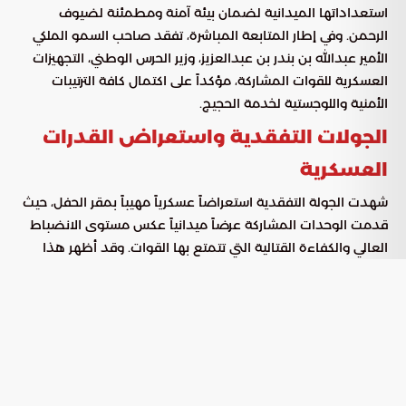
استعداداتها الميدانية لضمان بيئة آمنة ومطمئنة لضيوف
الرحمن. وفي إطار المتابعة المباشرة، تفقد صاحب السمو الملكي
الأمير عبدالله بن بندر بن عبدالعزيز، وزير الحرس الوطني، التجهيزات
العسكرية للقوات المشاركة، مؤكداً على اكتمال كافة الترتيبات
الأمنية واللوجستية لخدمة الحجيج.
الجولات التفقدية واستعراض القدرات
العسكرية
شهدت الجولة التفقدية استعراضاً عسكرياً مهيباً بمقر الحفل، حيث
قدمت الوحدات المشاركة عرضاً ميدانياً عكس مستوى الانضباط
العالي والكفاءة القتالية التي تتمتع بها القوات. وقد أظهر هذا
العرض نتاج التدريب المكثف والاحترافية في التنفيذ، مما يبعث
برسالة طمأنينة حول قدرة القوات على إدارة الحشود وتأمين
المناسك بكفاءة واقتدار.
كما اطلع سمو وزير الحرس الوطني على إيجاز عملياتي تضمن
عرضاً مرئياً شاملاً لتوزيع المهام الأمنية والوقائية في القطاع
الغربي. وشمل الإيجاز خطط التعامل مع مختلف السيناريوهات
الميدانية المحتملة، لضمان استجابة سريعة وحازمة تجاه أي طارئ