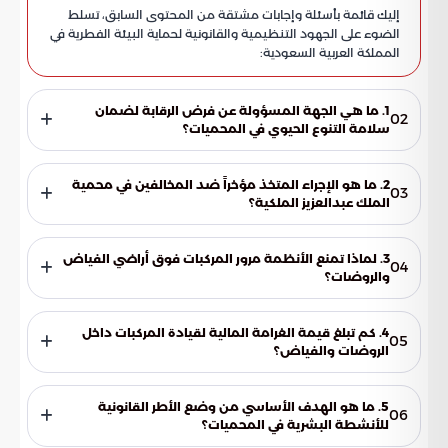
إليك قائمة بأسئلة وإجابات مشتقة من المحتوى السابق، تسلط
الضوء على الجهود التنظيمية والقانونية لحماية البيئة الفطرية في
المملكة العربية السعودية:
1. ما هي الجهة المسؤولة عن فرض الرقابة لضمان
02
سلامة التنوع الحيوي في المحميات؟
تتولى القوات الخاصة للأمن البيئي مسؤولية فرض رقابة صارمة
على المناطق المحمية. وتعمل هذه القوات كجهة رقابية تضمن
2. ما هو الإجراء المتخذ مؤخراً ضد المخالفين في محمية
03
تطبيق الأنظمة البيئية وحماية الموارد الطبيعية من أي تجاوزات
الملك عبدالعزيز الملكية؟
قد تضر بالتوازن الفطري.
تم ضبط مواطن قام بالدخول بمركبته إلى مناطق الفياض
والروضات المحمية داخل المحمية. وبناءً على هذه المخالفة، تمت
3. لماذا تمنع الأنظمة مرور المركبات فوق أراضي الفياض
04
إحالته إلى الجهات المختصة لاتخاذ الإجراءات القانونية وتطبيق
والروضات؟
الأنظمة المتبعة بحقه لضمان الردع العام.
تستهدف هذه المنوعات الحد من الممارسات العشوائية التي
تؤدي إلى سحق الغطاء النباتي وتدمير خصوبة التربة. إن مرور
4. كم تبلغ قيمة الغرامة المالية لقيادة المركبات داخل
05
المركبات يسبب أضراراً جسيمة قد تستغرق سنوات طويلة للتعافي،
الروضات والفياض؟
مما يهدد استقرار البيئة ونمو النباتات البرية.
وفقاً للتشريعات البيئية، تصل قيمة الغرامة المالية لهذه المخالفة
إلى 2,000 ريال سعودي. تُطبق هذه العقوبة في المناطق
5. ما هو الهدف الأساسي من وضع الأطر القانونية
06
والمحميات الطبيعية كأداة قانونية لتعزيز الوعي ومنع السلوكيات
للأنشطة البشرية في المحميات؟
التي تضر بدورة النمو الطبيعية للحياة الفطرية.