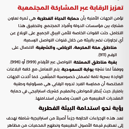
تعزيز الرقابة عبر المشاركة المجتمعية
تؤمن الجهات الأمنية بأن
هي ثمرة تعاون
حماية الحياة الفطرية
مشترك بين مؤسسات الدولة وأفراد المجتمع. ولتحقيق هذا
التكامل، حثت القوات الخاصة للأمن البيئي الجميع على الإبلاغ عن
أي تجاوزات تضر بالبيئة من خلال قنوات التواصل الرسمية:
: الاتصال على
مناطق مكة المكرمة، الرياض، والشرقية
الرقم (911).
: التواصل عبر الأرقام (999) أو (996).
بقية مناطق المملكة
ووفقاً لما نشرته
، يتم التعامل مع كافة البلاغات
بوابة السعودية
الواردة بسرية تامة لضمان خصوصية المبلّغين. كما أكدت الجهات
المختصة أن ممارسة الفرد لدوره الرقابي هي مسؤولية وطنية
بامتياز، حيث يُنظر للمواطن والمقيم كشريك استراتيجي في حماية
المقدرات الطبيعية من العبث وضمان استدامتها.
رؤية نحو استدامة البيئة الفطرية
تعد هذه الإجراءات الحازمة جزءاً أصيلاً من استراتيجية شاملة تهدف
إلى تعظيم قيمة الأصول الطبيعية وتطهير المحميات من مظاهر