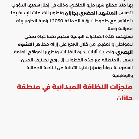
بها منذ مطلع شهر مايو الماضي، وذلك في إطار سعيها الدؤوب
لتحسين
وتطوير الخدمات البلدية بما
المشهد الحضري بجازان
يتماشى مع طموحات رؤية المملكة 2030 الرامية لتطوير بيئة
عمرانية راقية.
تستهدف هذه المبادرات النوعية تقديم نمط حياة صحي
للمواطن والمقيم، من خلال التركيز على إزالة مظاهر
التشوه
، وتحديث آليات إدارة النفايات، وتطهير المواقع العامة.
البصري
تسعى المنطقة عبر هذه الخطوات إلى رفع تصنيف المدن
السعودية دولياً وتعزيز بنيتها التحتية من الناحية الجمالية
والوظيفية.
منجزات النظافة الميدانية في منطقة
جازان
أظهرت التقارير الميدانية أرقاماً تعكس حجم العمليات المنفذة
لتحسين المظهر العام ومعالجة النفايات. وقد ركزت الفرق
المختصة على محاور أساسية لضمان فعالية النتائج:
: التخلص من أكثر من 111,230 طناً من المخلفات
إدارة النفايات