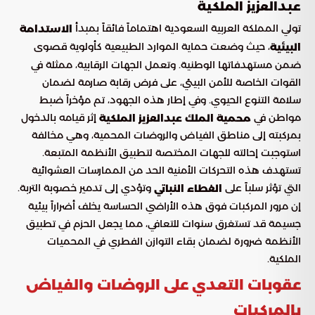
عبدالعزيز الملكية
تولي المملكة العربية السعودية اهتماماً فائقاً بمبدأ
الاستدامة
، حيث وضعت حماية الموارد الطبيعية كأولوية قصوى
البيئية
ضمن مستهدفاتها الوطنية. وتعمل الجهات الرقابية، ممثلة في
القوات الخاصة للأمن البيئي، على فرض رقابة صارمة لضمان
سلامة التنوع الحيوي. وفي إطار هذه الجهود، تم مؤخراً ضبط
مواطن في
إثر قيامه بالدخول
محمية الملك عبدالعزيز الملكية
بمركبته إلى مناطق الفياض والروضات المحمية، وهي مخالفة
استوجبت إحالته للجهات المختصة لتطبيق الأنظمة المتبعة.
تستهدف هذه التحركات الأمنية الحد من الممارسات العشوائية
التي تؤثر سلباً على
وتؤدي إلى تدمير خصوبة التربة.
الغطاء النباتي
إن مرور المركبات فوق هذه الأراضي الحساسة يخلف أضراراً بيئية
جسيمة قد تستغرق سنوات للتعافي، مما يجعل الحزم في تطبيق
الأنظمة ضرورة لضمان بقاء التوازن الفطري في المحميات
الملكية.
عقوبات التعدي على الروضات والفياض
بالمركبات