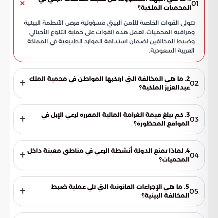
01
المحميات الملكية؟
تتولى القوات الخاصة للأمن البيئي مسؤولية فرض الأنظمة البيئية
ومراقبة المحميات. تعمل هذه القوات على حماية التنوع الأحيائي
وضبط المخالفين لضمان استدامة الموارد الطبيعية في المملكة
العربية السعودية.
2. ما هي المخالفة التي ارتكبها المواطن في محمية الملك
02
عبدالعزيز الملكية؟
قام المواطن بممارسة الرعي الجائر من خلال إدخال (50) متناً من
الإبل إلى حدود المحمية. وقد تم رصد هذه المخالفة في مواقع غير
3. كم تبلغ قيمة الغرامة المالية المقررة لرعي الإبل في
03
مخصصة للرعي، مما استوجب إيقافه واتخاذ الإجراءات النظامية
المواقع المحظورة؟
بحقه.
وفقاً للوائح التنفيذية لنظام البيئة، تفرض غرامة مالية قدرها 500
ريال سعودي عن كل متن واحد من الإبل يتم ضبطه. في هذه
4. لماذا تمنع الدولة أنشطة الرعي في مناطق معينة داخل
04
الحالة، وبما أن العدد (50) متناً، فإن إجمالي الغرامة المقدرة يصل
المحميات؟
إلى 25,000 ريال.
تمنع هذه الأنشطة لحماية الغطاء النباتي من التدهور والاندثار
نتيجة الرعي الجائر. تهدف هذه الإجراءات إلى الحفاظ على التوازن
5. ما هي الإجراءات القانونية التي تلي عملية ضبط
05
الطبيعي وضمان نمو النباتات المحلية، مما يدعم التنوع الأحيائي
المخالفة البيئية؟
في المناطق المحمية.
بعد رصد المخالفة، تقوم الجهات المختصة باستكمال الإجراءات