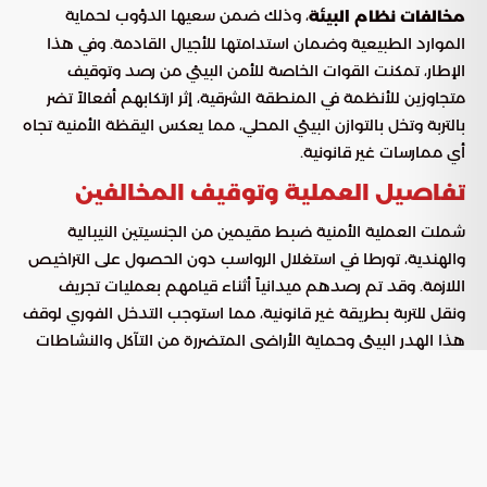
، وذلك ضمن سعيها الدؤوب لحماية
مخالفات نظام البيئة
الموارد الطبيعية وضمان استدامتها للأجيال القادمة. وفي هذا
الإطار، تمكنت القوات الخاصة للأمن البيئي من رصد وتوقيف
متجاوزين للأنظمة في المنطقة الشرقية، إثر ارتكابهم أفعالاً تضر
بالتربة وتخل بالتوازن البيئي المحلي، مما يعكس اليقظة الأمنية تجاه
أي ممارسات غير قانونية.
تفاصيل العملية وتوقيف المخالفين
شملت العملية الأمنية ضبط مقيمين من الجنسيتين النيبالية
والهندية، تورطا في استغلال الرواسب دون الحصول على التراخيص
اللازمة. وقد تم رصدهم ميدانياً أثناء قيامهم بعمليات تجريف
ونقل للتربة بطريقة غير قانونية، مما استوجب التدخل الفوري لوقف
هذا الهدر البيئي وحماية الأراضي المتضررة من التآكل والنشاطات
العشوائية التي تؤثر سلباً على طوبوغرافية المنطقة.
الإجراءات النظامية والمعدات المحجوزة
أسفرت التحركات الميدانية عن اتخاذ تدابير حازمة شملت مصادرة
الأدوات المستخدمة في التعدي، وتلخصت الإجراءات فيما يلي: