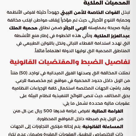
المحميات الملكية
تبذل
جهوداً حثيثة لفرض الأنظمة
القوات الخاصة للأمن البيئي
وحماية التنوع الأحيائي، حيث تم مؤخراً إيقاف مواطن ارتكب مخالفة
بيئية صريحة بممارسته
ضمن نطاق
الرعي الجائر
محمية الملك
. وتأتي هذه الخطوة في إطار منع الأنشطة
عبدالعزيز الملكية
التي تهدد استدامة الغطاء النباتي وتخل بالتوازن الطبيعي في
المناطق المحمية التي توليها الدولة اهتماماً فائقاً.
تفاصيل الضبط والمقتضيات القانونية
تمثلت المخالفة التي رصدتها الفرق الميدانية في تواجد (50) متناً
من الإبل داخل حدود المحمية في مواقع غير مخصصة للرعي.
وقد باشرت الجهات المختصة استكمال كافة الإجراءات النظامية
بحق المخالف، حيث تنص اللوائح التنفيذية لنظام البيئة على
عقوبات مالية محددة تشمل ما يلي:
: تفرض غرامة قدرها 500 ريال عن كل متن
الغرامة المالية
من الإبل يتم ضبطه داخل المواقع المحظورة.
: يتم إحالة مرتكبي التجاوزات إلى الجهات
المساءلة القانونية
ذات الاختصاص لتطبيق العقوبات المقررة وضمان عدم تكرار