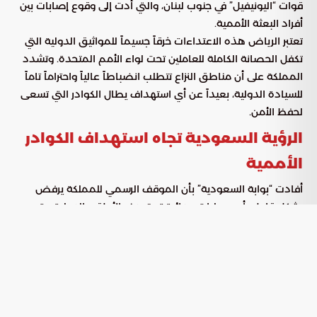
قوات “اليونيفيل” في جنوب لبنان، والتي أدت إلى وقوع إصابات بين
أفراد البعثة الأممية.
تعتبر الرياض هذه الاعتداءات خرقاً جسيماً للمواثيق الدولية التي
تكفل الحصانة الكاملة للعاملين تحت لواء الأمم المتحدة. وتشدد
المملكة على أن مناطق النزاع تتطلب انضباطاً عالياً واحتراماً تاماً
للسيادة الدولية، بعيداً عن أي استهداف يطال الكوادر التي تسعى
لحفظ الأمن.
الرؤية السعودية تجاه استهداف الكوادر
الأممية
أفادت “بوابة السعودية” بأن الموقف الرسمي للمملكة يرفض
بشكل قاطع أي عمليات عدائية تستهدف الأطقم الدولية. وترى
القيادة السعودية أن هذه التجاوزات لا تقتصر على كونها اعتداءات
جسدية، بل هي محاولات ممنهجة لتقويض مساعي التهدئة ونشر
الفوضى الأمنية في المنطقة.
إن تكرار هذه الانتهاكات يضعف فاعلية الحلول الدبلوماسية ويزيد
من تعقيد الأوضاع الميدانية. وهذا الواقع يفرض على المجتمع
الدولي ضرورة اتخاذ موقف حازم يوازي حجم الجرم المرتكب،