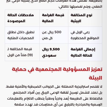
بالطبيعة. تعكس هذه الغرامات حجم الضرر الذي يسببه الرعي غير
المقنن، ويتم تفصيلها كالتالي:
نوع المخالفة
قيمة الغرامة
ملاحظات الحالة
البيئية
المالية
المرصودة
رعي الإبل في
500 ريال عن
تطبق داخل نطاق
المواقع المحظورة
كل متن
المحميات الملكية
قيمة المخالفة لـ
إجمالي الغرامة
9,500 ريال
(19) متناً من الإبل
للحالة الحالية
سعودي
تعزيز المسؤولية المجتمعية في حماية
البيئة
لا تقتصر استراتيجية المملكة على الجوانب الضبطية والأمنية فقط،
بل تمتد لتشمل ترسيخ ثقافة الوعي البيئي بين أفراد المجتمع.
فالحفاظ على الطبيعة يُعد واجباً وطنياً يتطلب الالتزام بالتعليمات
الرسمية والمبادرة بالتبليغ عن أي ممارسات قد تهدد سلامة