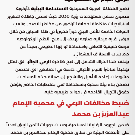
تضع المملكة العربية السعودية
كأولوية
الاستدامة البيئية
قصوى ضمن مستهدفات رؤية 2030، حيث تسعى جاهدة لتطوير
استراتيجيات متكاملة لحماية الأراضي من مخاطر التصحر. وتلعب
القوات الخاصة للأمن البيئي دوراً محورياً في هذا السياق من خلال
فرض رقابة ميدانية صارمة تهدف إلى منح النظم الإيكولوجية
فرصة حقيقية للتعافي واستعادة توازنها الطبيعي بعيداً عن
ممارسات الاستنزاف العشوائي.
يهدف هذا الحراك الشامل إلى كبح ظاهرة
، التي تمثل
الرعي الجائر
تهديداً مباشراً للتنوع الأحيائي، خاصة في المناطق التي تحتضن
مشروعات إعادة التأهيل والتشجير. إن صيانة هذه المساحات
تضمن بناء بيئة صحية ومستدامة تفي بمتطلبات الحاضر وتؤمن
حقوق الأجيال القادمة في موارد طبيعية غنية.
ضبط مخالفات الرعي في محمية الإمام
عبدالعزيز بن محمد
ضمن الجهود الرقابية المستمرة، رصدت دوريات الأمن البيئي تعدياً
على الأنظمة البيئية في نطاق محمية الإمام عبدالعزيز بن محمد