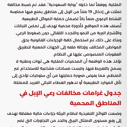
الملكية. ووفقاً لما ذكرته “بوابة السعودية”، فقد تم ضبط مخالفة
تمثلت في إدخال 19 متناً من الإبل إلى مناطق يمنع فيها ممارسة
النشاط الرعوي منعاً باتاً لضمان حماية الموائل الطبيعية.
تُصنف هذه المواقع كأحوزة محمية تهدف إلى تمكين النباتات
والأشجار البرية من النمو والتجدد التلقائي دون ضغوط الرعي.
وبناءً على ذلك، تم استكمال كافة الإجراءات القانونية بحق
المواطن المخالف، وإحالة ملفه إلى الجهات المعنية لتطبيق
العقوبات المنصوص عليها في النظام.
تؤكد هذه الواقعة أن المحميات الملكية هي ثروات وطنية لا
يسمح بالتفريط فيها، وليست مساحات مشاعية للاستخدام غير
المنظم، مما يفرض ضرورة حمايتها من أي سلوكيات تؤدي إلى
تآكل الموارد الطبيعية أو تدهور الغطاء النباتي الفريد للمملكة.
جدول غرامات مخالفات رعي الإبل في
المناطق المحمية
وضعت اللوائح التنفيذية لنظام البيئة جزاءات مالية مغلظة تهدف
إلى رفع مستوى الامتثال البيئي والحد من التجاوزات التي تضر