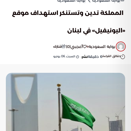
بوابة السعودية
بوابة السعودية
المملكة تدين وتستنكر استهداف موقع
«اليونيفيل» في لبنان
بوابة السعودية
أعجبني
(
0
)
شارك
دقائق القراءة
6
دقيقة
السبت, 06 يونيو
نشر: