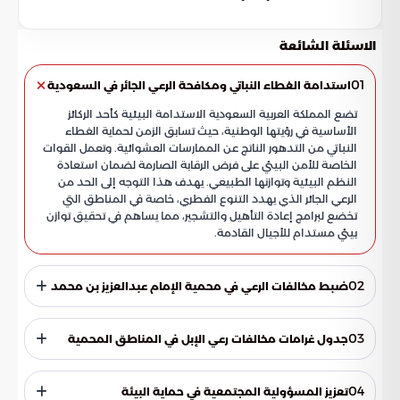
الاسئلة الشائعة
01
استدامة الغطاء النباتي ومكافحة الرعي الجائر في السعودية
تضع المملكة العربية السعودية الاستدامة البيئية كأحد الركائز
الأساسية في رؤيتها الوطنية، حيث تسابق الزمن لحماية الغطاء
النباتي من التدهور الناتج عن الممارسات العشوائية. وتعمل القوات
الخاصة للأمن البيئي على فرض الرقابة الصارمة لضمان استعادة
النظم البيئية وتوازنها الطبيعي. يهدف هذا التوجه إلى الحد من
الرعي الجائر الذي يهدد التنوع الفطري، خاصة في المناطق التي
تخضع لبرامج إعادة التأهيل والتشجير، مما يساهم في تحقيق توازن
بيئي مستدام للأجيال القادمة.
02
ضبط مخالفات الرعي في محمية الإمام عبدالعزيز بن محمد
في إطار جهود المراقبة المستمرة، نجحت دوريات الأمن البيئي في
رصد تجاوز لنظام البيئة داخل محمية الإمام عبدالعزيز بن محمد
03
جدول غرامات مخالفات رعي الإبل في المناطق المحمية
الملكية. وأفادت المصادر بأن المخالفة تمثلت في إدخال (19) متناً
من الإبل إلى المناطق المحظورة التي يُمنع فيها النشاط الرعوي
وضعت اللوائح التنفيذية لنظام البيئة عقوبات مالية مدروسة
كلياً. تُصنف هذه المناطق كأراضٍ محمية لتمكين الأشجار والنباتات
تهدف إلى ردع المخالفين ورفع مستوى الامتثال البيئي. تعكس هذه
04
تعزيز المسؤولية المجتمعية في حماية البيئة
البرية من التجدد الطبيعي دون تدخل بشري أو استنزاف من