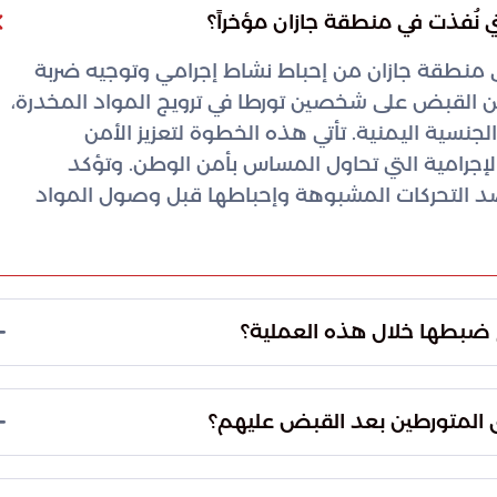
ي منطقة جازان من إحباط نشاط إجرامي وتوجيه ضربة
 القبض على شخصين تورطا في ترويج المواد المخدرة،
سية اليمنية. تأتي هذه الخطوة لتعزيز الأمن
لإجرامية التي تحاول المساس بأمن الوطن. وتؤكد
رصد التحركات المشبوهة وإحباطها قبل وصول المواد
خلال عملية التفتيش والضبط، نجحت الجهات الأمنية في التحفظ على 3,419 قرصاً من مادة
مة من الأقراص مُعدة للتوزيع بطرق تضليلية للتهرب من
 ذلك. يعتبر الإمفيتامين من المواد شديدة الخطورة التي
خاذ كافة الإجراءات الأولية اللازمة لتوثيق الجريمة
بط هذه الكمية إنجازاً هاماً في حماية المجتمع من