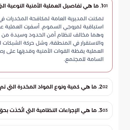
1. ما هي تفاصيل العملية الأمنية النوعية التي نُفذت في منطقة جازان مؤخراً؟
01
تمكنت المديرية العامة لمكافحة المخدرات ف
استباقية لمروجي السموم. أسفرت العملية عن
وهما مخالف لنظام أمن الحدود وسيدة من الجن
والاستقرار في المنطقة، وشل حركة الشبكات ا
العملية يقظة القوات الأمنية وقدرتها على 
السامة للمجتمع.
2. ما هي كمية ونوع المواد المخدرة التي تم ضبطها خلال هذه العملية؟
02
الإمفيتامين المخدرة. كانت هذه الكمية الضخ
3. ما هي الإجراءات النظامية التي اتُخذت بحق المتورطين بعد القبض عليهم؟
03
الرقابة الأمنية، إلا أن سرعة التحرك حالت دون
فور إتمام عملية القبض، تم إيقاف المتهمين وات
تستهدف عقول الشباب بشكل خاص. لذا يمثل ض