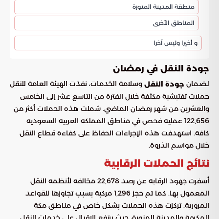
منطقة المدينة المنورة
المناطق الأخرى
و أخيرا وليس آخرا
جودة النقل في رمضان
لضمان
وسلامة الخدمات، نفذت الهيئة العامة للنقل
جودة النقل
حملات تفتيشية مكثفة خلال الفترة من التاسع عشر إلى الخامس
والعشرين من شهر رمضان الماضي. شملت هذه الحملات أكثر من
122,656 عملية فحص في مناطق المملكة العربية السعودية
كافة. استهدفت هذه الإجراءات الحفاظ على كفاءة قطاع النقل
خلال مواسم الذروة.
نتائج الحملات الرقابية
أسفرت جهود الرقابة عن رصد 22,678 مخالفة لأنظمة النقل
المعمول بها. كما تم حجز 1,296 مركبة بسبب تجاوزها للقواعد
المرورية. تركزت هذه الحملات بشكل خاص في مناطق مكة
المكرمة والمدينة المنورة، حيث يرتفع الإقبال على خدمات النقل