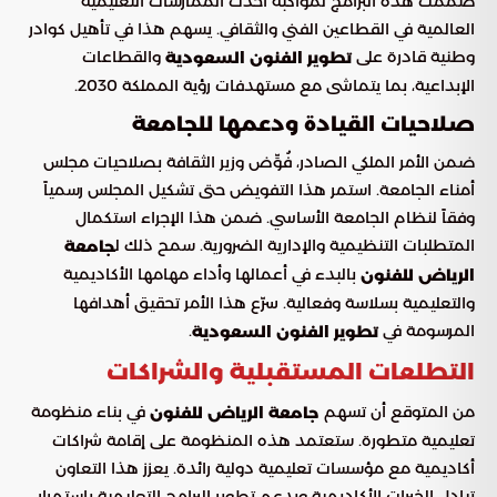
صممت هذه البرامج لمواكبة أحدث الممارسات التعليمية
العالمية في القطاعين الفني والثقافي. يسهم هذا في تأهيل كوادر
وطنية قادرة على
والقطاعات
تطوير الفنون السعودية
الإبداعية، بما يتماشى مع مستهدفات رؤية المملكة 2030.
صلاحيات القيادة ودعمها للجامعة
ضمن الأمر الملكي الصادر، فُوِّض وزير الثقافة بصلاحيات مجلس
أمناء الجامعة. استمر هذا التفويض حتى تشكيل المجلس رسمياً
وفقاً لنظام الجامعة الأساسي. ضمن هذا الإجراء استكمال
المتطلبات التنظيمية والإدارية الضرورية. سمح ذلك ل
جامعة
بالبدء في أعمالها وأداء مهامها الأكاديمية
الرياض للفنون
والتعليمية بسلاسة وفعالية. سرّع هذا الأمر تحقيق أهدافها
المرسومة في
.
تطوير الفنون السعودية
التطلعات المستقبلية والشراكات
من المتوقع أن تسهم
في بناء منظومة
جامعة الرياض للفنون
تعليمية متطورة. ستعتمد هذه المنظومة على إقامة شراكات
أكاديمية مع مؤسسات تعليمية دولية رائدة. يعزز هذا التعاون
تبادل الخبرات الأكاديمية ويدعم تطوير البرامج التعليمية باستمرار.