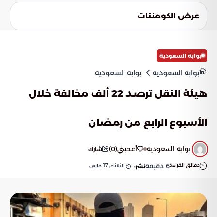
يمثل تأسيس جامعة الرياض للفنون خطوة استراتيجية نحو ترسيخ
والمشهد الثقافي المحلي والعالمي.
مكانة المملكة كمركز رائد للإبداع والثقافة. إنه استثمار محوري في
عرض الكومنتات
رأس المال البشري والإبداعي، ومحرك أساسي لتحقيق مستهدفات
رؤية المملكة 2030. ستسهم الجامعة في تشكيل مستقبل الفن
والثقافة بالمملكة.
بوابة السعودية
بوابة السعودية
بوابة السعودية
هيئة النقل ترصد 22 ألف مخالفة خلال
الأسبوع الرابع من رمضان
بوابة السعودية
أعجبني
(
0
)
شارك
دقائق القراءة
6
دقيقة
الثلاثاء, 17 مارس
نشر: