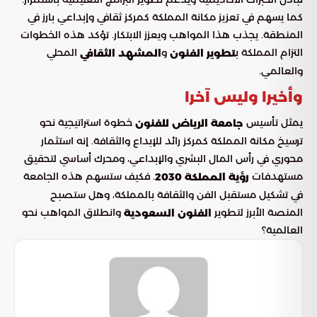
كما يسهم في تعزيز مكانة المملكة كمركز ثقافي وإبداعي بارز في
المنطقة. يجذب هذا المواهب ويعزز الابتكار. تؤكد هذه الخطوات
التزام المملكة ب
و
المحلي
تطوير الفنون
المشهد الثقافي
والعالمي.
وأخيرا وليس آخرا
يمثل تأسيس
خطوة استراتيجية نحو
جامعة الرياض للفنون
ترسيخ مكانة المملكة كمركز رائد للإبداع والثقافة. إنه استثمار
محوري في رأس المال البشري والإبداعي، ومحرك أساسي لتحقيق
مستهدفات
. فكيف ستسهم هذه الجامعة
رؤية المملكة 2030
في تشكيل مستقبل الفن والثقافة بالمملكة، وهل ستصبح
المنصة الأبرز لتطوير
وانطلاق المواهب نحو
الفنون السعودية
العالمية؟