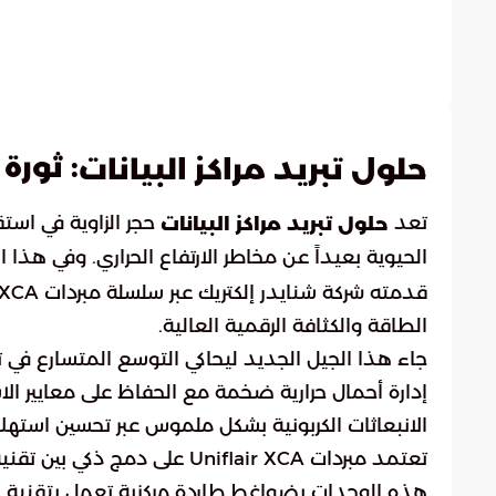
: ثورة Uniflair XCA من شنايدر إلكتري
حلول تبريد مراكز البيانات
تعد
حجر الزاوية في است
حلول تبريد مراكز البيانات
الحيوية بعيداً عن مخاطر الارتفاع الحراري. وفي هذ
الطاقة والكثافة الرقمية العالية.
جاء هذا الجيل الجديد ليحاكي التوسع المتسارع في ت
إدارة أحمال حرارية ضخمة مع الحفاظ على معايير 
الانبعاثات الكربونية بشكل ملموس عبر تحسين استهلا
تعتمد مبردات Uniflair XCA على 
هذه الوحدات بضواغط طاردة مركزية تعمل بتقنية الم