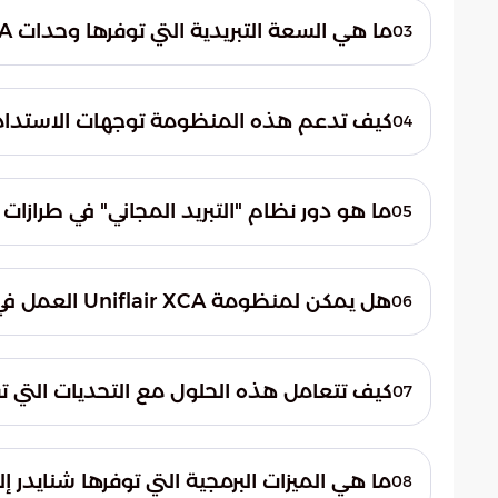
التشحيم التقليدية. يؤدي هذا الاستغناء إلى تق
ما هي السعة التبريدية التي توفرها وحدات Uniflair XCA؟
03
كفاءة استهلاك الطاقة بنسبة تصل إلى 25% مقارنة بالأنظمة النمطية المستخدمة سابقاً.
تتميز هذه الوحدات بقدرات تبريد هائلة صُممت 
1,300 و2,500 كيلوواط. هذه السعة ال
كيف تدعم هذه المنظومة توجهات الاستدامة
04
البيانات الحديثة التي تضم آلاف المعالجات و
تلتزم المنظومة باللوائح الدولية للغازات الم
ما هو دور نظام "التبريد المجاني" في طرازات XCAF وكيف يوفر الطاقة؟
05
الهندسة المتقدمة في تقليل كمية وسيط التبري
يسمح نظام التبريد المجاني الذكي باستغلال الهوا
على الضواغط الميكانيكية. في المناطق ذات 
هل يمكن لمنظومة Uniflair XCA العمل في المناطق ذات درجات الحرارة المرتفعة؟
06
الكهرباء بنسبة تصل إلى 60%، مما يمثل طفرة في كفاءة استخدام الموارد الطبيعية.
نعم، تم تصميم المنظومة لتتمتع بمتانة حراري
كيف تتعامل هذه الحلول مع التحديات التي تفر
07
مئوية، مما يجعلها مثالية لبيئات العمل في الم
تتميز سلسلة Uniflair XCA
لتبريد معالجات الذكاء الاصطناعي. هذا التصم
ما هي الميزات البرمجية التي توفرها شنايدر 
08