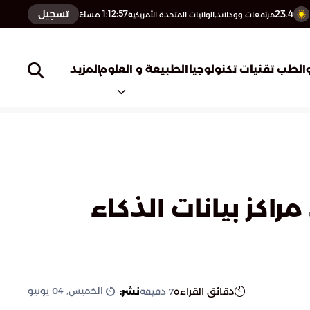
23.4
تسجيل
1:12:58
مساءً
مرتفعات وودلاند,الولايات المتحدة الأمريكية
المزيد
الطب
تقنيات تكنولوجيا
الطبيعة و العلوم
تطلق سلسلة Uniflair XCA لتبريد مراكز بيانات الذكاء
الخميس, 04 يونيو
دقائق القراءة
نشر:
7
دقيقة