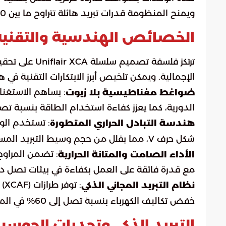
ويمنح المنظومة قدرات تبريد هائلة تتراوح ما بين 1,300 و2,500 كيلوواط.
الخصائص الهندسية والتقنية لمنظومة
ترتكز فلسفة تص
الإجمالية. ويمكن تلخيص أبرز الابتكارات التقنية في 
: يساهم الاستغنا
ضواغط مغناطيسية بلا زيوت
الدورية، كما يعزز كفاءة استخدام الطاقة بنسبة تصل إلى 25% مقارنة بالأنظمة 
هندسة التبادل الحراري المتطورة
شكل حرف V، مما يقلل من حجم وسيط التبريد المستخدم ويخفف الأثر البيئي للمنشأة.
: تضمن المراوح 
الأداء الصامت والمتانة الحرارية
مع قدرة فائقة على العمل بكفاءة في بيئات تصل درجة حرارتها إل
: 
نظام التبريد المجاني الذكي
خفض تكاليف الكهرباء بنسبة تصل إلى 60% في المناطق ذات المناخ المعتدل.
التبريد الذكي وتحديات الحوسبة 