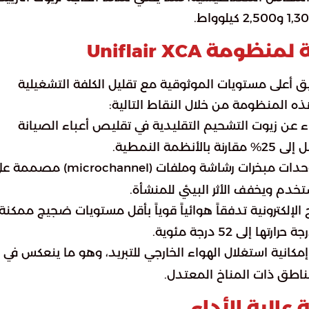
 Uniflair XCA
ميم سلسلة Uniflair XCA على تحقيق أعلى مستويات الموثوقية مع تقليل الكلفة التشغيلية
هذه المنظومة من خلال النقاط التالية:
ء عن زيوت التشحيم التقليدية في تقليص أعباء الصيانة
النمطية.
: تستخدم الوحدات مبخرات رشاشة وملفات (microchannel) مص
الإلكترونية تدفقاً هوائياً قوياً بأقل مستويات ضجيج ممكنة،
ى 52 درجة مئوية.
توفر طرازات (XCAF) إمكانية استغلال الهواء الخارجي للتبريد، وهو ما ينعكس في
عالية الأداء