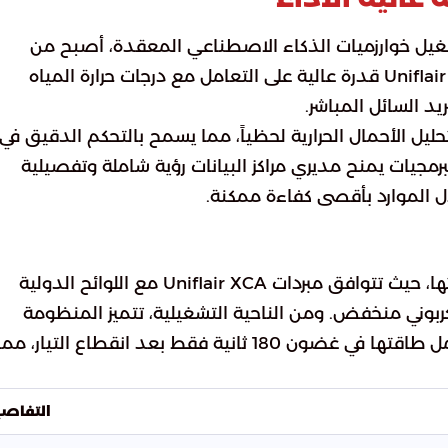
دات معالجة الرسوميات (GPU) في تشغيل خوارزميات الذكاء الاصطناعي المعقدة، أصبح من
الضروري وجود أنظمة تبريد مرنة. توفر سلسلة Uniflair XCA قدرة عالية على التعامل مع درجات حرارة المياه
يد السائل المباشر.
حليل الأحمال الحرارية لحظياً، مما يسمح بالتحكم الدقيق في
رمجيات يمنح مديري مراكز البيانات رؤية شاملة وتفصيلية
ل الموارد بأقصى كفاءة ممكنة.
تضع شنايدر إلكتريك حماية البيئة في مقدمة أولوياتها، حيث تتوافق مبردات Uniflair XCA مع اللوائح الدولية
 كربوني منخفض. ومن الناحية التشغيلية، تتميز المنظومة
بخاصية “الاستعادة السريعة”، حيث تعود للعمل بكامل طاقتها في غضون 180 ثانية فقط بعد انقطاع التيار، مم
التفاص