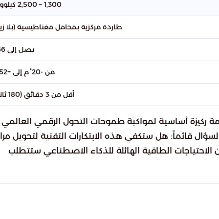
1,300 – 2,500 كيلوواط
طاردة مركزية بمحامل مغناطيسية (بلا زي
يصل إلى 4.66
من -20°م إلى +52°م
أقل من 3 دقائق (180 ثانية)
مة ركيزة أساسية لمواكبة طموحات التحول الرقمي العالمي
ع، يظل السؤال قائماً: هل ستكفي هذه الابتكارات التقنية لتحويل مراك
ن الاحتياجات الطاقية الهائلة للذكاء الاصطناعي ستتطلب