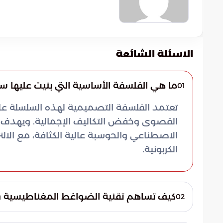
الاسئلة الشائعة
ما هي الفلسفة الأساسية التي بنيت عليها سلسلة مبردات Uniflair XCA
01
تعتمد الفلسفة التصميمية لهذه السلسلة على
القصوى وخفض التكاليف الإجمالية. ويهدف هذا
الاصطناعي والحوسبة عالية الكثافة، مع الالتزا
الكربونية.
كيف تساهم تقنية الضواغط المغناطيسية في ت
02
تستخدم المنظومة ضواغط طاردة مركزية تعمل