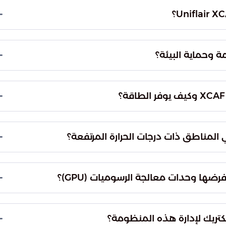
ليل أعباء الصيانة الدورية بشكل كبير، كما يرفع من
للمنشآت الكبيرة، حيث تتراوح سعتها التبريدية ما بين
ضخمة تجعلها قادرة على إدارة الأحمال الحرارية الناتجة عن مراكز
 وحماية البيئة؟
أجهزة الحوسبة المتقدمة.
فلورة عبر استخدام وسائط تبريد ذات أثر كربوني منخفض،
بالإضافة إلى استخدام مبخرات رشاشة وملفات (microchannel) على شكل حرف V. تساعد هذه
د المستخدم، مما يخفف الأثر البيئي العام للمنشأة.
ء الخارجي لتبريد مراكز البيانات بدلاً من الاعتماد الكلي
المناخ المعتدل، يمكن لهذه التقنية خفض تكاليف
ة عالية تمكنها من العمل بكفاءة فائقة حتى في البيئات
القاسية. تستطيع الوحدات الحفاظ على أدائها المستقر في درجات حرارة خارجية تصل إلى 52 درجة
ضها وحدات معالجة الرسوميات (GPU)؟
ناطق الحارة.
 بمرونة عالية في التعامل مع درجات حرارة المياه المرتفعة، وهو أمر ضروري
يم يجعلها تتكامل بسلاسة مع أنظمة التبريد السائل
إلكتريك لإدارة هذه المنظومة؟