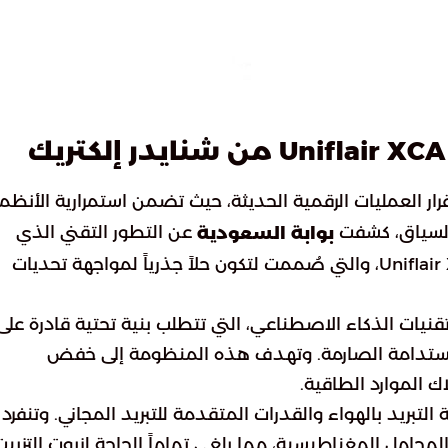
ك
قرار العمليات الرقمية الحديثة، حيث تضمن استمرارية الأنظم
ا السياق، كشفت
عن التطور التقني الذي
بوابة السعودية
قدمته شركة شنايدر إلكتريك عبر سلسلة مبردات Uniflair XCA، والتي صُممت لتكون حلاً جذرياً لمواجهة تحديات
قنيات الذكاء الاصطناعي، التي تتطلب بنية تحتية قادرة على
الاستدامة الصارمة. وتهدف هذه المنظومة إلى خفض
ك الموارد الطاقية.
دمج ذكي بين تقنية التبريد بالهواء والقدرات المتقدمة للتبريد المجاني. وتنفرد
حامل المغناطيسية، مما يلغي تماماً الحاجة لزيوت التزييت