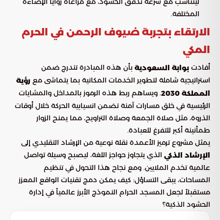
ليتناسب مع سرعة تدفق الحشود، مع مراعاة زوايا الإضاءة
المختلفة.
الارتقاء بتجربة ضيوف الرحمن في الحرم
المكي
أفادت
بأن هذه المبادرة تندرج ضمن
بوابة السعودية
استراتيجية شاملة لتطوير الخدمات المكانية بما يتماشى مع
رؤية
. ويساهم ربط هذه الرموز بالمداخل والمشايات
المملكة 2030
الرئيسية في خلق مسارات آمنة تضمن انسيابية الحركة خلال أوقات
الذروة، مثل صلاة الجمعة وصلاة التراويح، مما يمنح الزوار
طمأنينة أكبر للتفرغ للعبادة.
يمثل مشروع ترميز الأعمدة نقلة نوعية من الإرشاد التقليدي إلى
الذي يتجاوز حواجز اللغة، ليصبح وسيلة تواصل
الإرشاد الذكي
عالمية تخدم الملايين. ومع نجاح هذا التحول في تنظيم
المساحات، يبقى التساؤل: كيف يمكن دمج تقنيات الواقع المعزز
مستقبلاً لجعل المسجد الحرام النموذج الأبرز عالمياً في إدارة
الحشود الذكية؟