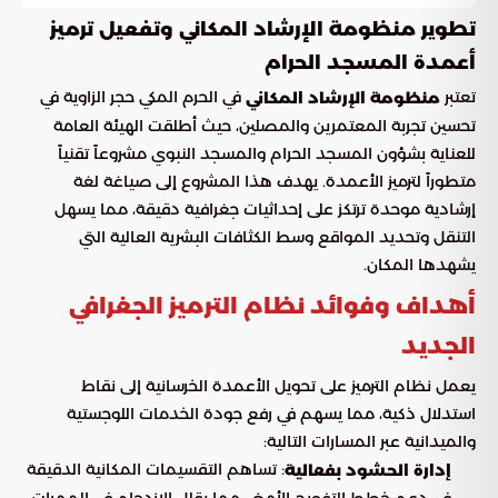
تطوير منظومة الإرشاد المكاني وتفعيل ترميز
أعمدة المسجد الحرام
تعتبر
في الحرم المكي حجر الزاوية في
منظومة الإرشاد المكاني
تحسين تجربة المعتمرين والمصلين، حيث أطلقت الهيئة العامة
للعناية بشؤون المسجد الحرام والمسجد النبوي مشروعاً تقنياً
متطوراً لترميز الأعمدة. يهدف هذا المشروع إلى صياغة لغة
إرشادية موحدة ترتكز على إحداثيات جغرافية دقيقة، مما يسهل
التنقل وتحديد المواقع وسط الكثافات البشرية العالية التي
يشهدها المكان.
أهداف وفوائد نظام الترميز الجغرافي
الجديد
يعمل نظام الترميز على تحويل الأعمدة الخرسانية إلى نقاط
استدلال ذكية، مما يسهم في رفع جودة الخدمات اللوجستية
والميدانية عبر المسارات التالية:
: تساهم التقسيمات المكانية الدقيقة
إدارة الحشود بفعالية
في دعم خطط التفويج الأمني، مما يقلل الازدحام في الممرات