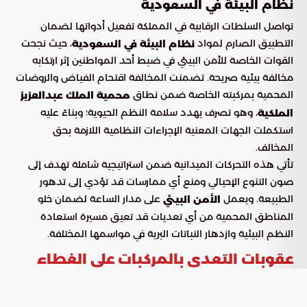
نظام البيئة في السعودية
تواصل السلطات الرقابية في المملكة تفعيل أدواتها لضمان
التطبيق الصارم لمواد
، حيث نجحت
نظام البيئة في السعودية
القوات الخاصة للأمن البيئي في ضبط أحد المواطنين إثر ارتكابه
مخالفة بيئية صريحة. تضمنت المخالفة اقتحام الفياض والروضات
المحمية بمركبته الخاصة ضمن نطاق
محمية الملك عبدالعزيز
، وهو تصرف يهدد سلامة النظم الحيوية؛ وبناءً عليه
الملكية
استكملت الجهات المعنية الإجراءات النظامية اللازمة بحق
المخالف.
تأتي هذه التحركات الميدانية ضمن استراتيجية شاملة تهدف إلى
صون التنوع الإحيائي ومنع أي ممارسات قد تؤدي إلى تدهور
الطبيعة. ويعمل
على مدار الساعة لضمان خلو
الأمن البيئي
المناطق المحمية من أي تعديات قد تعيق مسيرة استعادة
النظم البيئية وازدهار النباتات البرية في مواسمها المختلفة.
عقوبات التعدي بالمركبات على الغطاء
النباتي