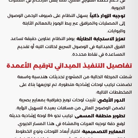
الحيوية.
: يسهل النظام على ضيوف الرحمن الوصول
توجيه الزوار ذاتياً
إلى المصليات والمرافق عبر ربط الرموز بالمعالم الثابتة
والبوابات.
: يوفر النظام عناوين دقيقة تساعد
تعزيز الاستجابة الطارئة
الفرق الميدانية في الوصول السريع لحالات التيه أو تقديم
المساعدة في نقاط محددة.
تفاصيل التنفيذ الميداني لترقيم الأعمدة
شملت المرحلة الحالية من المشروع تحديثات هندسية واسعة
تضمنت تركيب لوحات إرشادية متطورة، تم توزيعها بناءً على
المخططات التالية:
: تثبيت لوحات ترميز جغرافية بمعايير بصرية
الدور الأرضي
تضمن الوضوح العالي من مسافات بعيدة لتسهيل الرؤية.
: تركيب نحو 84 لوحة إرشادية حديثة
تطوير منطقة المسعى
لرفع دقة توجيه العربات والمشاة في هذا المسار الحيوي.
: اختيار أبعاد اللوحات ونوع الخطوط
المعايير التصميمية