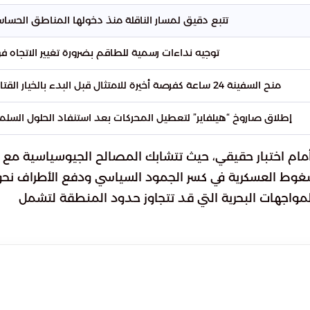
تتبع دقيق لمسار الناقلة منذ دخولها المناطق الحساس
توجيه نداءات رسمية للطاقم بضرورة تغيير الاتجاه فورا
منح السفينة 24 ساعة كفرصة أخيرة للامتثال قبل البدء بالخيار القتالي.
إطلاق صاروخ “هيلفاير” لتعطيل المحركات بعد استنفاد الحلول السلمي
مام اختبار حقيقي، حيث تتشابك المصالح الجيوسياسية مع
ضغوط العسكرية في كسر الجمود السياسي ودفع الأطراف نحو
المواجهات البحرية التي قد تتجاوز حدود المنطقة لتشمل