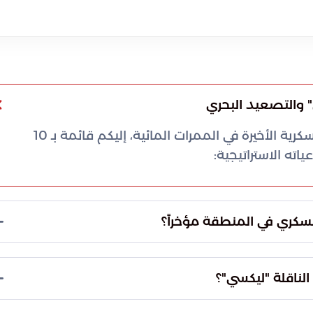
 والتصعيد البحري
بناءً على المحتوى المقدم حول العمليات العسكرية الأخيرة في الممرات المائية، إليكم قائمة بـ 10
ته الاستراتيجية:
قرب من جزيرة قشم، حيث رُصدت انفجارات عنيفة في
اروخية أمريكية تهدف إلى قطع طرق الإمداد
أدى إلى تصعيد التوترات البحرية بشكل ملحوظ.
استخدمت القوات الأمريكية صاروخاً من طراز "هيلفاير" (Hellfire) في تنفيذ الهجوم. تم اختيار هذا النوع