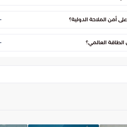
ة.
ا" أثناء إبحارها في المنطقة وتوجهها نحو السواحل
 حركتها بواسطة الهجوم الصاروخي الأمريكي في المياه
حقيقي، حيث تتشابك المصالح الجيوسياسية مع العمليات
 الجمود السياسي ودفع الأطراف نحو الحوار، أو قد
ة الواسعة.
ولية من الوصول إلى وجهاتها غير القانونية، تسعى
قيات المنظمة للملاحة. هذا الانضباط في الممرات المائية
الطاقة ومنع استغلال الممرات في أغراض عسكرية.