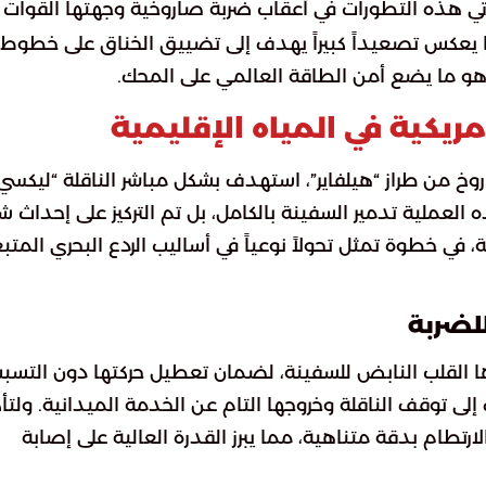
أتي هذه التطورات في أعقاب ضربة صاروخية وجهتها القوات
ما يعكس تصعيداً كبيراً يهدف إلى تضييق الخناق على خطوط
 وهو ما يضع أمن الطاقة العالمي على المحك.
ريكية في المياه الإقليمية
وخ من طراز “هيلفاير”، استهدف بشكل مباشر الناقلة “ليكسي
العملية تدمير السفينة بالكامل، بل تم التركيز على إحداث ش
، في خطوة تمثل تحولاً نوعياً في أساليب الردع البحري المتب
للضربة
ارها القلب النابض للسفينة، لضمان تعطيل حركتها دون التسب
لى توقف الناقلة وخروجها التام عن الخدمة الميدانية. ولتأ
طام بدقة متناهية، مما يبرز القدرة العالية على إصابة