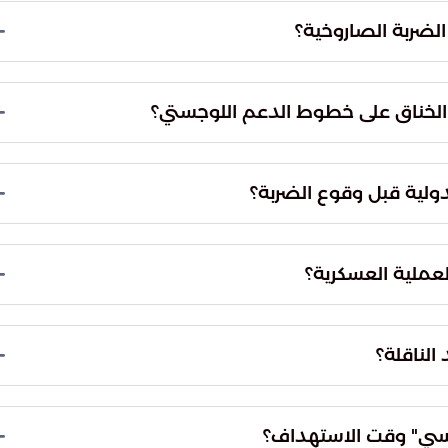
، حيث استهدف الهجوم السفينة التي كانت ترفع علم
نابض للسفينة، بهدف إحداث شلل فني تام يمنعها من
اقلة وإخراجها من الخدمة الميدانية دون التسبب في
 الحمولة.
دعم والضغط على الأطراف الإقليمية للانخراط في
كما تسعى هذه التحركات إلى إرساء قواعد اشتباك
 المائية الاستراتيجية والحفاظ على أمن الطاقة
رات الصارمة والنداءات المتكررة التي وجهتها القوات
الإصرار على مواصلة المسار رغم التنبيهات الرسمية هو ما استدعى
د الملاحية.
والمتابعة الدقيقة لمسار الناقلة، ثم التوجيه المباشر
لنداءات رسمية بتغيير الاتجاه، تلاها منح مهلة زمنية مدتها 24 ساعة كفرصة أخيرة للامتثال، وانتهت
المحركات.
حظة ارتطام الصاروخ بالهدف بدقة متناهية. هذا
 على إصابة الأهداف النوعية في البيئات البحرية المعقدة،