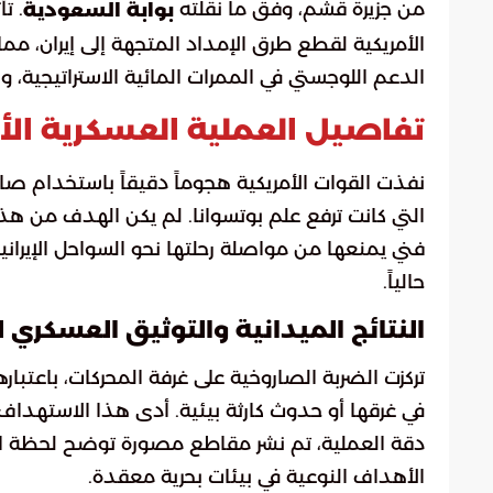
من جزيرة قشم، وفق ما نقلته
. ت
بوابة السعودية
الأمريكية لقطع طرق الإمداد المتجهة إلى إيران، م
الدعم اللوجستي في الممرات المائية الاستراتيجية،
تفاصيل العملية العسكرية الأم
نفذت القوات الأمريكية هجوماً دقيقاً باستخدام صار
التي كانت ترفع علم بوتسوانا. لم يكن الهدف من هذه 
فني يمنعها من مواصلة رحلتها نحو السواحل الإيرانية
حالياً.
النتائج الميدانية والتوثيق العسكري 
تركزت الضربة الصاروخية على غرفة المحركات، باعتب
في غرقها أو حدوث كارثة بيئية. أدى هذا الاستهداف إ
دقة العملية، تم نشر مقاطع مصورة توضح لحظة الارت
الأهداف النوعية في بيئات بحرية معقدة.