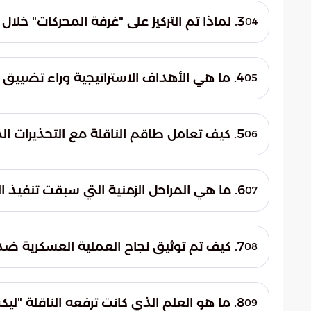
من الأسلحة لضمان الدقة العالية في الإصابة
3. لماذا تم التركيز على "غرفة المحركات" خلال الضربة الصاروخية؟
04
بوتسوانا أثناء تواجدها في المياه الإقليمية.
تم استهداف غرفة المحركات لكونها القلب ال
مواصلة رحلتها. هذا التكتيك يضمن تعطيل الن
4. ما هي الأهداف الاستراتيجية وراء تضييق الخناق على خطوط الدعم اللوجستي؟
05
غرقها كلياً أو وقوع كارثة بيئية ناتجة عن تسرب
تهدف العمليات العسكرية إلى تجفيف منابع ال
مسارات تفاوضية تتماشى مع الرؤى الدولية. 
5. كيف تعامل طاقم الناقلة مع التحذيرات الدولية قبل وقوع الضربة؟
06
جديدة تضمن سيادة القوى الدولية في الممرات
تجاهل طاقم الناقلة "ليكسي" سلسلة من التحذي
العالمي.
البحرية على مدار 24 ساعة. هذا 
6. ما هي المراحل الزمنية التي سبقت تنفيذ العملية العسكرية؟
07
التدخل العسكري المباشر لفرض الالتزام بالقواع
مرت العملية بأربع مراحل أساسية: بدأت بالرصد 
7. كيف تم توثيق نجاح العملية العسكرية ضد الناقلة؟
08
بالتنفيذ الميداني عبر إطلاق الصاروخ لتعطيل 
نشرت الجهات العسكرية مقاطع مصورة توضح ل
التوثيق يهدف إلى إبراز القدرة العالية للقوات
8. ما هو العلم الذي كانت ترفعه الناقلة "ليكسي" وقت الاستهداف؟
09