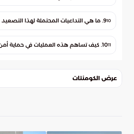
ويعد دليلاً ميدانياً على خروج الناقلة عن الخدم
كانت الناقلة "ليكسي" ترفع علم دولة "بوتسوان
الإيرانية، وذلك قبل أن يتم اعتراضها وتعطيل
9. ما هي التداعيات المحتملة لهذا التصعيد على أمن الملاحة الدولية؟
10
الإقليمية.
يضع هذا التصعيد أمن الملاحة أمام اختبار 
الميدانية. قد تؤدي هذه الضغوط إما إلى كسر
10. كيف تساهم هذه العمليات في حماية أمن الطاقة العالمي؟
11
تكون بداية لحقبة جديدة من المواجهات البحري
من خلال منع السفن التي تنتهك التحذيرات الد
القوى الدولية لضمان الالتزام الصارم بالاتفا
الحيوية يعد ركيزة أساسية لاستقرار تدفقات 
عرض الكومنتات