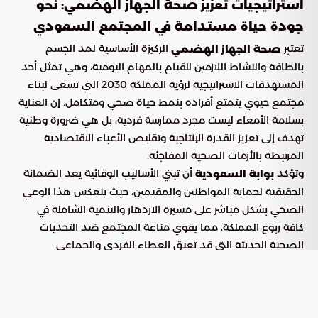
استراتيجيات تعزيز صحة الجهاز الهضمي: نحو
جودة حياة مستدامة في المجتمع السعودي
تعتبر
الركيزة الأساسية لمد الجسم
صحة الجهاز الهضمي
بالطاقة والنشاط اللازمين للقيام بالمهام اليومية، وهي تمثل أحد
المستهدفات الاستراتيجية لرؤية المملكة 2030 التي تسعى لبناء
مجتمع حيوي يتمتع أفراده بنمط حياة صحي ومتكامل. إن العناية
بسلامة الأمعاء ليست مجرد ممارسة فردية، بل هي ضرورة وطنية
تهدف إلى تعزيز القدرة الإنتاجية وتقليص الأعباء الاقتصادية
المرتبطة بالأزمات الصحية المفاجئة.
وتؤكد
أن تبني الأساليب الوقائية يعد الضمانة
بوابة السعودية
الحقيقية لحماية المواطنين والمقيمين، حيث ينعكس هذا الوعي
الصحي بشكل مباشر على مسيرة الازدهار والتنمية الشاملة في
كافة ربوع المملكة، مما يقوي مناعة المجتمع ضد التحديات
الصحية الحديثة التي قد تعيق العطاء الفردي والجماعي.
الوعي الصحي كركيزة للتنمية الوطنية
يمثل الارتقاء بالثقافة الغذائية استثماراً استراتيجياً طويل الأمد
يدعم استقرار الاقتصاد السعودي ويرفع من تنافسيته عالمياً.