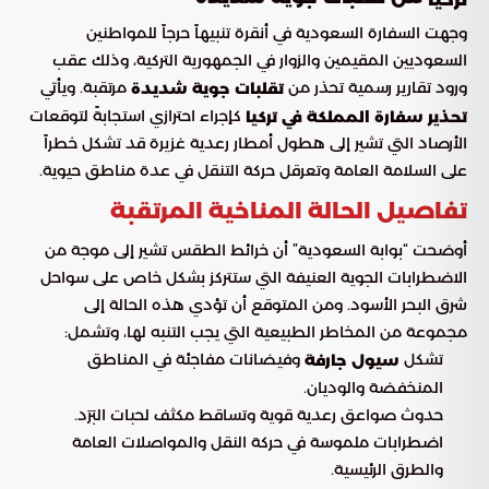
وجهت السفارة السعودية في أنقرة تنبيهاً حرجاً للمواطنين
السعوديين المقيمين والزوار في الجمهورية التركية، وذلك عقب
ورود تقارير رسمية تحذر من
مرتقبة. ويأتي
تقلبات جوية شديدة
كإجراء احترازي استجابةً لتوقعات
تحذير سفارة المملكة في تركيا
الأرصاد التي تشير إلى هطول أمطار رعدية غزيرة قد تشكل خطراً
على السلامة العامة وتعرقل حركة التنقل في عدة مناطق حيوية.
تفاصيل الحالة المناخية المرتقبة
أوضحت “بوابة السعودية” أن خرائط الطقس تشير إلى موجة من
الاضطرابات الجوية العنيفة التي ستتركز بشكل خاص على سواحل
شرق البحر الأسود. ومن المتوقع أن تؤدي هذه الحالة إلى
مجموعة من المخاطر الطبيعية التي يجب التنبه لها، وتشمل:
تشكل
وفيضانات مفاجئة في المناطق
سيول جارفة
المنخفضة والوديان.
حدوث صواعق رعدية قوية وتساقط مكثف لحبات البَرَد.
اضطرابات ملموسة في حركة النقل والمواصلات العامة
والطرق الرئيسية.