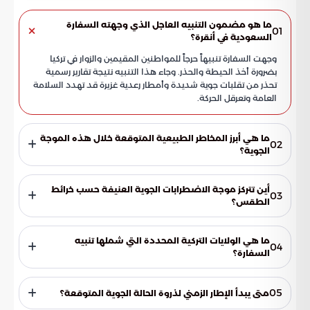
ما هو مضمون التنبيه العاجل الذي وجهته السفارة
01
السعودية في أنقرة؟
وجهت السفارة تنبيهاً حرجاً للمواطنين المقيمين والزوار في تركيا
بضرورة أخذ الحيطة والحذر. وجاء هذا التنبيه نتيجة تقارير رسمية
تحذر من تقلبات جوية شديدة وأمطار رعدية غزيرة قد تهدد السلامة
العامة وتعرقل الحركة.
ما هي أبرز المخاطر الطبيعية المتوقعة خلال هذه الموجة
02
الجوية؟
تشمل المخاطر المتوقعة تشكل سيول جارفة وفيضانات مفاجئة
في الوديان والمناطق المنخفضة. كما يُتوقع حدوث صواعق
أين تتركز موجة الاضطرابات الجوية العنيفة حسب خرائط
03
رعدية قوية، وتساقط مكثف لحبات البَرَد، بالإضافة إلى اضطرابات
الطقس؟
ملموسة في حركة النقل والمواصلات بالطرق الرئيسية.
أشارت خرائط الطقس وبوابة السعودية إلى أن هذه الاضطرابات
الجوية ستتركز بشكل خاص على سواحل شرق البحر الأسود. وهي
ما هي الولايات التركية المحددة التي شملها تنبيه
04
منطقة تشهد عادةً نشاطاً سياحياً، مما استدعى إصدار تحذيرات
السفارة؟
دقيقة للمتواجدين هناك لضمان سلامتهم وتجنب المخاطر.
شمل التنبيه خمس مناطق رئيسية هي ولاية أوردو، وولاية
غيرسون، وولاية طرابزون، وولاية ريزه. بالإضافة إلى ذلك، تضمن
05
متى يبدأ الإطار الزمني لذروة الحالة الجوية المتوقعة؟
التحذير المناطق الشمالية من ولاية أرتفين، وهي مناطق يرتادها