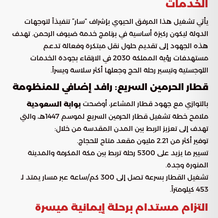
الخدمات
يأتي تشغيل هذا المرفق الحيوي بإشراف “سار” تنفيذاً لتوجهات
الدولة ليكون ركيزة أساسية في برنامج خدمة ضيوف الرحمن. تهدف
هذه الجهود إلى تقديم حلول نقل مبتكرة وفعالة تدعم
مستهدفات رؤية المملكة 2030 في الارتقاء بجودة الخدمات
اللوجستية وتيسير رحلة الحج وجعلها أكثر سلاسة ويسراً.
قطار الحرمين السريع: رافد إضافي للمنظومة
بالتوازي مع جهود قطار المشاعر، أوضحت
بوابة السعودية
ملامح خطة تشغيل قطار الحرمين السريع لموسم 1447هـ، والتي
تهدف إلى تعزيز الربط بين المدن المقدسة من خلال:
توفير أكثر من 2.21 مليون مقعد متاح للحجاج.
تسيير ما يزيد على 5300 رحلة تربط بين مكة المكرمة والمدينة
المنورة وجدة.
تشغيل القطار بسرعة تصل إلى 300 كم/ساعة عبر مسار يمتد لـ
453 كيلومتراً.
التزام مستدام برحلة إيمانية ميسرة