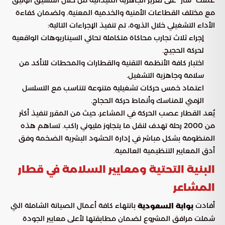
عملت “سار” على تعزيز الجاهزية الميدانية من خلال التنسيق الوثيق
مع مختلف القطاعات الأمنية والخدمية المعنية. ولضمان كفاءة
الأداء التشغيلي خلال الذروة، تم تنفيذ الإجراءات التالية:
إجراء ثلاث تجارب محاكاة متكاملة تحاكي السيناريوهات الواقعية
لحركة الحجيج.
اختبار كافة الأنظمة التقنية والقطارات والمحطات للتأكد من
سلامة وجاهزية التشغيل.
اعتماد خمس حركات تشغيلية متنوعة تتناسب مع التسلسل
الزمني للمناسك وأنماط حركة الحجاج.
يُعد القطار عصب الحركة في المشاعر، حيث من المقرر تنفيذ أكثر
من 2000 رحلة تهدف لنقل ما يتجاوز مليوني راكب. تساهم هذه
المنظومة بشكل مباشر في إدارة الحشود البشرية الضخمة وفق
أدق المعايير التنظيمية العالمية.
البنية التحتية ومعايير السلامة في قطار
المشاعر
أفادت
بانتهاء كافة أعمال الصيانة الشاملة التي
بوابة السعودية
شملت مرافق المشروع لضمان مطابقتها لأعلى معايير الجودة