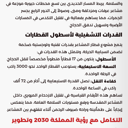
والسلامة. يربط المسار الحديدي بين تسع محطات حيوية موزعة في
مشاعر عرفات ومزدلفة ومنى، وصولاً إلى الدور الرابع بجسر
الجمرات، مما يساهم بفعالية في تقليل التكدس في المسارات
الأرضية وتسهيل تدفق الحجاج.
القدرات التشغيلية لأسطول القطارات
يتميز مشروع قطار المشاعر بقدرات تقنية ولوجستية ضخمة
تضمن انسيابية الحركة، وتتمثل هذه القدرات في:
يتكون من 17 قطاراً متطوراً مخصصاً لنقل الحجاج.
الأسطول:
يستوعب القطار الواحد نحو 3000 راكب
السعة الاستيعابية:
في الرحلة الواحدة.
تصل القدرة الاستيعابية إلى أكثر من 72 ألف
كفاءة النقل:
راكب في الساعة الواحدة.
تساهم هذه الأرقام القياسية في تقليل الازدحام المروري داخل
المشاعر المقدسة ورفع مستويات السلامة العامة، مما ينعكس
إيجاباً على طمأنينة وراحة ضيوف الرحمن أثناء تنقلهم بين المشاعر.
التكامل مع رؤية المملكة 2030 وتطوير