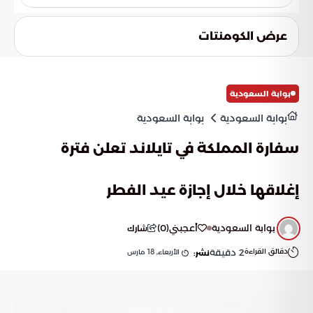
محددة يوضحها النظام الضريبي.
تؤكد الهيئة على أهمية الالتزام بتقديم الإقرارات في المواعيد
المقررة لضمان سير الأعمال بانتظام وتجنب المنشآت الغرامات
عرض الكومنتات
المحتملة. هذا الالتزام يعكس أيضاً دور المنظومة الضريبية في
دعم الاقتصاد الوطني.
بوابة السعودية
بوابة السعودية
بوابة السعودية
سفارة المملكة في تايلاند تعلن فترة
إغلاقها خلال إجازة عيد الفطر
بوابة السعودية
أعجبني
(
0
)
شارك
دقائق القراءة
2
دقيقة
الأربعاء, 18 مارس
نشر: