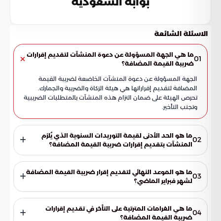
بوابة السعودية
الاسئلة الشائعة
ما هي الجهة المسؤولة عن دعوة المنشآت لتقديم إقرارات
01
ضريبة القيمة المضافة؟
الجهة المسؤولة عن دعوة المنشآت الخاضعة لضريبة القيمة
المضافة لتقديم إقراراتها هي هيئة الزكاة والضريبة والجمارك.
تحرص الهيئة على ضمان التزام هذه المنشآت بالمتطلبات الضريبية
وتجنب التأخير.
ما هو الحد الأدنى لقيمة التوريدات السنوية الذي يُلزم
02
المنشآت بتقديم إقرارات ضريبة القيمة المضافة؟
يُلزم المنشآت بتقديم إقرارات ضريبة القيمة المضافة إذا تجاوزت
توريداتها السنوية من السلع والخدمات مبلغ 40 مليون ريال. هذا
ما هو الموعد النهائي لتقديم إقرار ضريبة القيمة المضافة
03
الشرط يطبق على الكيانات المصنفة كمنشآت كبرى وفقاً لأنظمة
لشهر فبراير الماضي؟
الهيئة.
الموعد النهائي لتقديم إقرار ضريبة القيمة المضافة الخاص بشهر
فبراير الماضي هو 31 مارس 2026م. يجب على المنشآت الالتزام بهذا
ما هي الغرامات المترتبة على التأخر في تقديم إقرارات
04
التاريخ لتجنب أي غرامات محتملة أو تبعات قانونية.
ضريبة القيمة المضافة؟