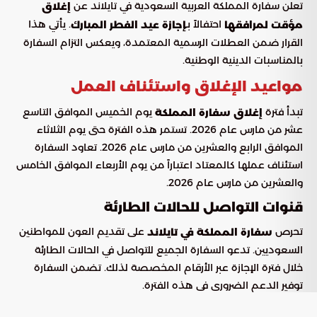
تعلن سفارة المملكة العربية السعودية في تايلاند عن
إغلاق
احتفالاً بـ
. يأتي هذا
مؤقت لمرافقها
إجازة عيد الفطر المبارك
القرار ضمن العطلات الرسمية المعتمدة، ويعكس التزام السفارة
بالمناسبات الدينية الوطنية.
مواعيد الإغلاق واستئناف العمل
تبدأ فترة
يوم الخميس الموافق التاسع
إغلاق سفارة المملكة
عشر من مارس عام 2026. تستمر هذه الفترة حتى يوم الثلاثاء
الموافق الرابع والعشرين من مارس عام 2026. تعاود السفارة
استئناف عملها كالمعتاد اعتباراً من يوم الأربعاء الموافق الخامس
والعشرين من مارس عام 2026.
قنوات التواصل للحالات الطارئة
تحرص
على تقديم العون للمواطنين
سفارة المملكة في تايلاند
السعوديين. تدعو السفارة الجميع للتواصل في الحالات الطارئة
خلال فترة الإجازة عبر الأرقام المخصصة لذلك. تضمن السفارة
توفير الدعم الضروري في هذه الفترة.
و أخيرا وليس آخرا: