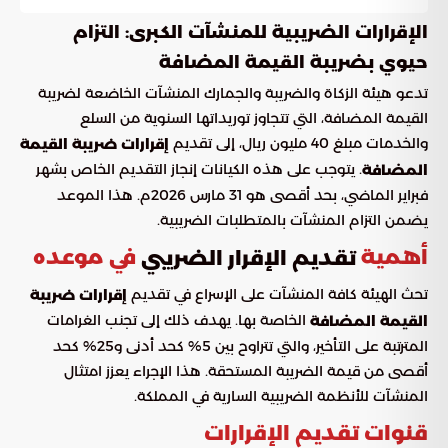
الإقرارات الضريبية للمنشآت الكبرى: التزام
حيوي بضريبة القيمة المضافة
تدعو هيئة الزكاة والضريبة والجمارك المنشآت الخاضعة لضريبة
القيمة المضافة، التي تتجاوز توريداتها السنوية من السلع
والخدمات مبلغ 40 مليون ريال، إلى تقديم
إقرارات ضريبة القيمة
. يتوجب على هذه الكيانات إنجاز التقديم الخاص بشهر
المضافة
فبراير الماضي، بحد أقصى هو 31 مارس 2026م. هذا الموعد
يضمن التزام المنشآت بالمتطلبات الضريبية.
أهمية
في موعده
تقديم الإقرار الضريبي
تحث الهيئة كافة المنشآت على الإسراع في تقديم
إقرارات ضريبة
الخاصة بها. يهدف ذلك إلى تجنب الغرامات
القيمة المضافة
المترتبة على التأخير، والتي تتراوح بين 5% كحد أدنى و25% كحد
أقصى من قيمة الضريبة المستحقة. هذا الإجراء يعزز امتثال
المنشآت للأنظمة الضريبية السارية في المملكة.
قنوات تقديم الإقرارات