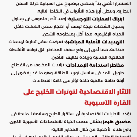
الاستقرار الأمني بدأ ينعكس بوضوح على انسيابية حركة السفن
التجارية. وتتجلى أبرز هذه التأثيرات في النقاط التالية:
: رُصد تأخير ملموس في جداول
ارتباك العمليات اللوجستية
وصول الشحنات نتيجة توقف أو احتجاز بعض الناقلات داخل
المياه الإقليمية، مما أخل بمنظومة الشحن.
: تعرضت سفن تجارية لهجمات
التهديدات الأمنية المباشرة
ميدانية، مما أدى إلى رفع سقف المخاطر التي تواجه الأنشطة
الملاحية المدنية وزيادة تكاليف التأمين.
: تزايدت المخاوف من انقطاع
مخاطر استدامة الإمدادات
طويل الأمد في سلاسل توريد الطاقة، وهو ما قد يفضي إلى
أزمة طاقة عالمية حادة تؤثر على كافة القطاعات.
الآثار الاقتصادية لتوترات الخليج على
القارة الآسيوية
تؤكد التحليلات الاقتصادية أن استقرار الخليج وسلامة الملاحة في
يمثلان عصب الحياة للاقتصادات الآسيوية الكبرى.
مضيق هرمز
وتبرز هذه الأهمية من خلال المحاور التالية:
: تستهلك القوى الاقتصادية في آسيا