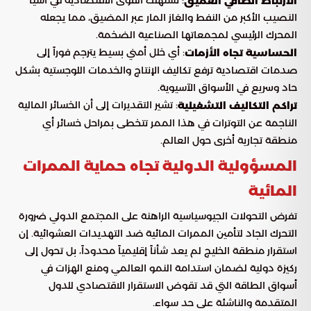
الارتباط الطاقي العميق
النصيب الأكبر من النفط والغاز المار عبر المضيق، مما يجعله
المحرك الرئيسي لمجمعاتها الصناعية الضخمة.
: أي خلل أمني بسيط يترجم فوراً إلى
الحساسية تجاه الأزمات
صدمات اقتصادية ترفع تكاليف الإنتاج والخدمات اللوجستية بشكل
حاد وسريع في الأسواق الآسيوية.
: تشير التقديرات إلى أن الخسائر المالية
تراكم التكاليف التشغيلية
الناجمة عن التوترات في هذا الممر تتخطى بمراحل خسائر أي
منطقة تجارية أخرى حول العالم.
المسؤولية الدولية تجاه حماية الممرات
المائية
تفرض التحولات الجيوسياسية الراهنة على المجتمع الدولي ضرورة
التحرك الجاد لتأمين الممرات المائية ضد التهديدات العشوائية. إن
استقرار منطقة الخليج لم يعد شأناً إقليمياً محدوداً، بل تحول إلى
ركيزة دولية لضمان استدامة النمو العالمي ومنع الهزات في
أسواق الطاقة التي قد تقوض الاستقرار الاقتصادي للدول
المتقدمة والناشئة على حد سواء.