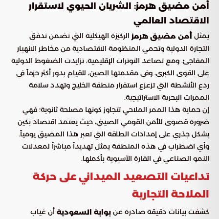
أمن مضيق هرمز: الشريان الحيوي لاستقرار
الاقتصاد العالمي
يمثل
الركيزة الهيكلية التي تضمن تدفق
أمن مضيق هرمز
التجارة الدولية وتحمي المنظومة الاقتصادية من مخاطر الانهيار
المفاجئ. ومع تصاعد التوترات الإقليمية، تزايدت الضغوط الدولية
على القوى الكبرى، وفي مقدمتها الصين، للقيام بدور أكثر حزماً في
ردع الأنشطة التي تزعزع استقرار منطقة الخليج وتهدد سلامة
الممرات البحرية الاستراتيجية.
إن حماية هذا الممر الملاحي تتجاوز كونها مصلحة ثانوية؛ فهي
ضرورة قصوى للأمن القومي الصيني، حيث يعتمد اقتصاد بكين
بشكل جذري على إمدادات الطاقة التي تعبر هذا المضيق يومياً.
وأي اضطراب في هذه المنطقة يمثل تهديداً مباشراً لمعدلات
النمو الصناعي في القارة الآسيوية بأكملها.
تداعيات التصعيد الميداني على حركة
الملاحة التجارية
كشفت بيانات دقيقة صادرة عن
أن غياب
بوابة السعودية