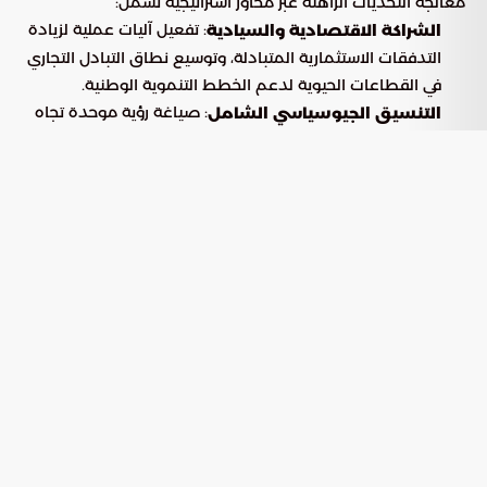
معالجة التحديات الراهنة عبر محاور استراتيجية تشمل:
: تفعيل آليات عملية لزيادة
الشراكة الاقتصادية والسيادية
التدفقات الاستثمارية المتبادلة، وتوسيع نطاق التبادل التجاري
في القطاعات الحيوية لدعم الخطط التنموية الوطنية.
: صياغة رؤية موحدة تجاه
التنسيق الجيوسياسي الشامل
الملفات الإقليمية، ورفع وتيرة التعاون الأمني والسياسي
لضمان سرعة الاستجابة للمخاطر المحتملة.
: تعزيز الحضور المشترك في المحافل
التمثيل الدولي الموحد
والمنظمات الدولية للدفاع عن القضايا العربية، وزيادة القدرة
على التأثير في مراكز صناعة القرار العالمي.
استقرار المنطقة في مواجهة التحديات
الإقليمية
يعد التنسيق السياسي المستمر بين عمان والمنامة حجر الزاوية في
تدعيم منظومة العمل العربي المشترك، حيث تسهم هذه الشراكة
في بناء جبهة دبلوماسية متماسكة قادرة على صد الضغوط
الخارجية.
إن تطوير قنوات التواصل المباشر يمنح البلدين قدرة فائقة على