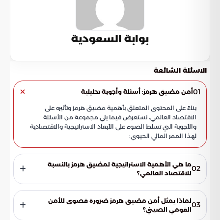
بوابة السعودية
الاسئلة الشائعة
01
أمن مضيق هرمز: أسئلة وأجوبة تحليلية
بناءً على المحتوى المتعلق بأهمية مضيق هرمز وتأثيره على
الاقتصاد العالمي، نستعرض فيما يلي مجموعة من الأسئلة
والأجوبة التي تسلط الضوء على الأبعاد الاستراتيجية والاقتصادية
لهذا الممر المائي الحيوي:
ما هي الأهمية الاستراتيجية لمضيق هرمز بالنسبة
02
للاقتصاد العالمي؟
يعتبر مضيق هرمز الركيزة الهيكلية التي تضمن تدفق التجارة الدولية
وحماية المنظومة الاقتصادية من الانهيار المفاجئ. فهو يمثل
لماذا يمثل أمن مضيق هرمز ضرورة قصوى للأمن
03
شريان الحياة الرئيسي لإمدادات الطاقة العالمية، وأي اضطراب فيه
القومي الصيني؟
يهدد استقرار الأسواق والنمو الصناعي العالمي بشكل مباشر