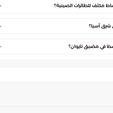
لاستجابة لدى القوات التايوانية وإظهار القدرة على
شاط مكثف للطائرات الصينية؟
ف إرباك أنظمة الرادارات التايوانية وقياس مدى جاهزية
نب الصيني في دراسة سيناريوهات المواجهات المفاجئة
ي شرق آسيا؟
 كبير، حيث تسعى واشنطن لتعزيز الردع عبر تحديث
ذا الصراع قد يؤدي إما إلى تسريع تسلح تايوان أو
وسط في مضيق تايوان؟
العالمي.
جديد وإلغاء الحدود غير الرسمية التي حافظت على
لخطوة إلى استنزاف القدرات الدفاعية لتايوان وجعل