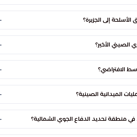
دي.
عيد العسكري من خلال استدامة الدعم اللوجستي
اشر بين استقرار تايوان واستقرار الممرات الملاحية
الأسلحة إلى الجزيرة؟
ائق قانونية أو سياسية تمنع تدفق المعدات الدفاعية
رية تحديث القدرات التايوانية بما يتواكب مع التطورات
 الصيني الأخير؟
لتحرير الشعبي الصيني حول الجزيرة، شمل مناورات
 التصعيد وضع أنظمة الدفاع التايوانية في حالة تأهب
وسط الافتراضي؟
سجلت الجهات الدفاعية في تايوان اختراق 14 طائرة حربية صينية لخط الوسط الافتراضي من إجمالي 18
سية تهدف إلى كسر القواعد التقليدية للاشتباك وتقليص
يات الميدانية الصينية؟
يات استطلاعية بالقرب من المناطق الساحلية لتايوان.
ية القتالية لتعزيز الانتشار الاستراتيجي ومراقبة
 في منطقة تحديد الدفاع الجوي الشمالية؟
 في تهديد المراكز الحيوية والاستراتيجية في شمال