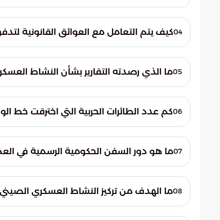
الحديثة والنوعية في المحيطين الهادئ والهن
تعتمد واشنطن على رؤية تهدف إلى ردع التص
وتطوير المنظومات الدفاعية. كما تربط بشكل مب
كيف يتم التعامل مع العوائق القانونية لتدفق 
04
والاقتصادية الحيوية في المنطقة.
تشدد الاستراتيجية الأمريكية على غياب أي عو
والتقنيات العسكرية. هذا الالتزام يضمن استمرا
ما الذي رصدته التقارير بشأن النشاط العسكري
05
التكنولوجية في أساليب القتال الحديثة.
أفادت التقارير بتصاعد ملحوظ في نشاط جيش ا
بتنسيق عالٍ بين القوات الجوية والبحرية. هذا
كم عدد الطائرات الحربية التي اخترقت خط ال
06
قصوى لمراقبة أي تجاوزات للسيادة.
طائرة تم رصدها. يمثل هذا التجاوز رسالة سيا
ما هو دور السفن الحكومية الرسمية في العمل
07
المساحة العازلة بين الطرفين.
تم رصد 6 سفن حكومية رسمية تقوم بعمل
وتعمل هذه السفن جنباً إلى جنب مع القطع البحر
ما الهدف من تركيز النشاط العسكري الصيني
08
الممرات البحرية الحيوية في المنطقة.
يعكس التركيز على هذا العمق الاستراتيجي رغبة