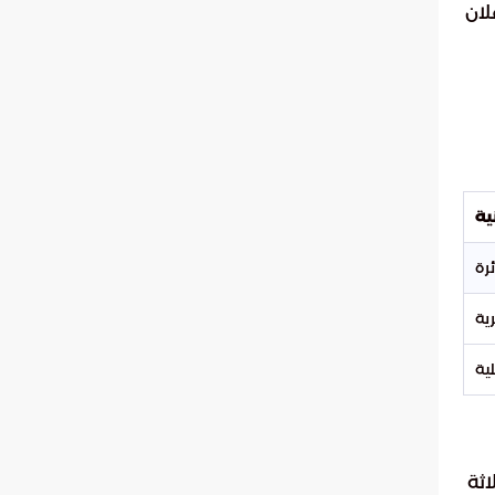
لان
ية
ية
ية
اثة