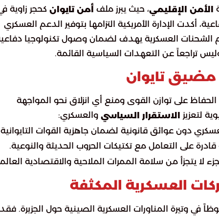
ة
، حيث يبرز ملف
كحجر زاوية في
الأمن الإقليمي
أمن تايوان
ية، أكدت الإدارة الأمريكية التزامها بتوفير الدعم العسكري
ليم الشحنات العسكرية يهدف لضمان وصول تكنولوجيا دفاعي
يس تراجعاً عن التعهدات السياسية القائمة.
ي مضيق تايوان
لحفاظ على توازن القوى ومنع أي انزلاق نحو المواجهة
ية لتعزيز
والعسكري:
الاستقرار السياسي
عسكري دون عوائق قانونية لضمان جاهزية القوات التايوانية.
ادرة على التعامل مع تكتيكات الحروب الحديثة والنوعية.
ان جزء لا يتجزأ من سلامة الممرات الملاحية والاقتصادية العالمي
كات العسكرية المكثفة
حوظاً في وتيرة المناورات العسكرية الصينية حول الجزيرة. فقد