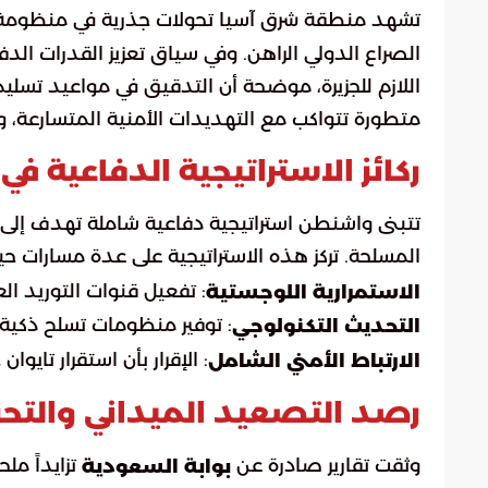
تشهد منطقة شرق آسيا تحولات جذرية في منظوم
الصراع الدولي الراهن. وفي سياق تعزيز القدرات الدفاع
اللازم للجزيرة، موضحة أن التدقيق في مواعيد تس
متطورة تتواكب مع التهديدات الأمنية المتسارعة، ول
ركائز الاستراتيجية الدفاعية ف
تتبنى واشنطن استراتيجية دفاعية شاملة تهدف إلى ا
المسلحة. تركز هذه الاستراتيجية على عدة مسارات حيو
: تفعيل قنوات التوريد ال
الاستمرارية اللوجستية
: توفير منظومات تسلح ذكية ق
التحديث التكنولوجي
: الإقرار بأن استقرار تايو
الارتباط الأمني الشامل
رصد التصعيد الميداني والتحر
وثقت تقارير صادرة عن
تزايداً مل
بوابة السعودية