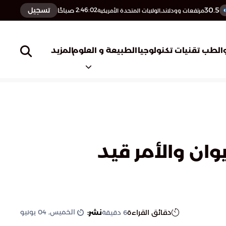
30.5
تسجيل
2:46:03
صباحًا
مرتفعات وودلاند,الولايات المتحدة الأمريكية
المزيد
الطب
تقنيات تكنولوجيا
الطبيعة و العلوم
وان والأمر قيد
الخميس, 04 يونيو
دقائق القراءة
نشر:
6
دقيقة