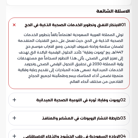
الاسئلة الشائعة
01
الابتكار التقني وتطوير الخدمات الصحية الذكية في الحج
تولي المملكة العربية السعودية اهتماماً بالغاً بتطوير الخدمات
الصحية الذكية في الحج، حيث تعمل على دمج التقنيات المتقدمة
لضمان سلامة وراحة ضيوف الرحمن. ومع اقتراب موسم حج
1447هـ، يبرز "روبوت وقاية" كأحد الحلول الرقمية الرائدة التي تهدف
إلى تعزيز الوعي الصحي. يأتي هذا التطور انسجاماً مع مستهدفات
رؤية المملكة 2030 في تحقيق التحول الرقمي الصحي وتجويد
الخدمات الميدانية. تسعى هذه المبادرات إلى تقديم رعاية وقائية
متميزة تضمن أداء المناسك بيسر وطمأنينة لجميع الحجاج
القادمين من مختلف أنحاء العالم.
02
روبوت وقاية: ثورة في التوعية الصحية الميدانية
يمثل روبوت وقاية منصة تفاعلية متطورة تعمل بالذكاء
الاصطناعي على مدار الساعة، لضمان وصول الإرشادات الصحية
03
خارطة انتشار الروبوتات في المشاعر والمنافذ
لكل حاج بلغته الأم. يسهم هذا الابتكار في تقليل الاعتماد على
العنصر البشري في المهام الروتينية، مع رفع دقة وسرعة الاستجابة
لضمان أقصى استفادة من الخدمات الصحية الذكية، تم توزيع
للمتطلبات التوعوية. تتعدد المهام التي ينفذها الروبوت لضمان
هذه الروبوتات في نقاط استراتيجية تشهد تدفقات بشرية عالية.
04
الريادة السعودية في طب الحشود والذكاء الاصطناعي