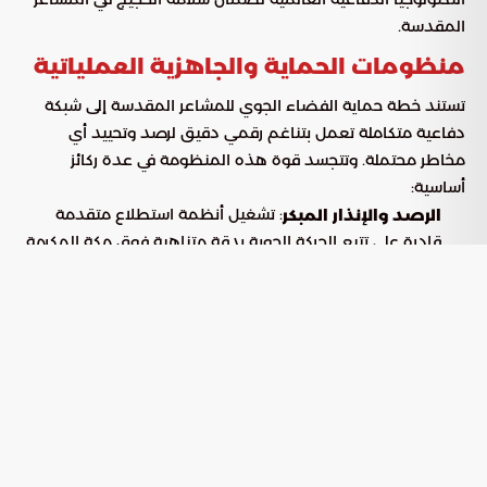
المقدسة.
منظومات الحماية والجاهزية العملياتية
تستند خطة حماية الفضاء الجوي للمشاعر المقدسة إلى شبكة
دفاعية متكاملة تعمل بتناغم رقمي دقيق لرصد وتحييد أي
مخاطر محتملة. وتتجسد قوة هذه المنظومة في عدة ركائز
أساسية:
: تشغيل أنظمة استطلاع متقدمة
الرصد والإنذار المبكر
قادرة على تتبع الحركة الجوية بدقة متناهية فوق مكة المكرمة
والمشاعر المقدسة على مدار الساعة.
: نشر وحدات دفاعية حديثة
منظومات الاعتراض المتطورة
مخصصة للتعامل الفوري والفعال مع كافة التهديدات الجوية
بمختلف مستوياتها.
: تفعيل بروتوكولات الاستعداد
الاستجابة والتدخل السريع
القتالي القصوى للكوادر الميدانية، مما يضمن الجاهزية التامة
للتعامل مع أي متغيرات طارئة.
التكامل الأمني والتميز الكوادر الوطنية