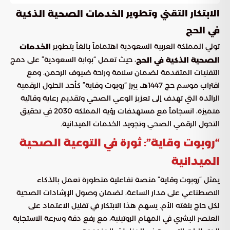
الابتكار التقني وتطوير
الخدمات الصحية الذكية
في الحج
تولي المملكة العربية السعودية اهتماماً بالغاً بتطوير
الخدمات
، حيث تعمل “بوابة السعودية” على دمج
الصحية الذكية في الحج
التقنيات المتقدمة لضمان سلامة وراحة ضيوف الرحمن. ومع
اقتراب موسم حج 1447هـ، يبرز “روبوت وقاية” كأحد الحلول الرقمية
الرائدة التي تهدف إلى تعزيز الوعي الصحي وتقديم رعاية وقائية
متميزة، انسجاماً مع مستهدفات رؤية المملكة 2030 في تحقيق
التحول الرقمي الصحي وتجويد الخدمات الميدانية.
“روبوت وقاية”: ثورة في التوعية الصحية
الميدانية
يمثل “روبوت وقاية” منصة تفاعلية متطورة تعمل بالذكاء
الاصطناعي على مدار الساعة، لضمان وصول الإرشادات الصحية
لكل حاج بلغته الأم. يسهم هذا الابتكار في تقليل الاعتماد على
العنصر البشري في المهام الروتينية، مع رفع دقة وسرعة الاستجابة