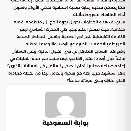
الحديثة والقدرة الفائقة على إدارة التجمعات الكبرى بمرونة عالية،
مما يضمن تقديم رعاية صحية استباقية تحمي الأرواح وتسهل
أداء المناسك بيسر وطمأنينة.
تستهدف هذه الخطوات تحويل تجربة الحج إلى منظومة رقمية
متكاملة، حيث تصبح التكنولوجيا هي المحرك الأساسي لرفع
الكفاءة التشغيلية للمرافق الصحية، وتقليل المخاطر الصحية
المرتبطة بالتجمعات الكبيرة عبر الرصد والتوعية اللحظية.
ومع هذا التسارع المذهل في تبني الحلول الذكية، يبقى التساؤل
قائماً حول أبعاد الابتكار القادم: كيف ستساهم هذه التقنيات في
إعادة صياغة معايير الأمان الصحي العالمي في الفعاليات الكبرى؟
وهل سنشهد قريباً رحلة حج رقمية بالكامل تبدأ من لحظة مغادرة
الحاج لمنزله وحتى عودته سالماً؟
بوابة السعودية