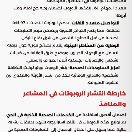
للمتطلبات التوعوية في المناطق المزدحمة.
تتعدد المهام التي ينفذها الروبوت لضمان رحلة حج آمنة، ومن
أبرزها:
يدعم الروبوت التحدث بـ 97 لغة
التواصل متعدد اللغات:
مختلفة، مما يكسر الحواجز اللغوية ويضمن فهم التعليمات
الصحية من قبل الحجاج القادمين من شتى بقاع الأرض.
يقدم نصائح فورية حول كيفية
الوقاية من المخاطر البيئية:
التعامل مع الإجهاد الحراري، ويوضح طرق الوقاية من ضربات
الشمس والإصابات الجسدية أثناء الطواف والسعي.
ينشر الروبوت بروتوكولات النظافة
تعزيز السلوكيات الصحية:
الشخصية والتدابير الوقائية للحد من انتشار الأوبئة والعدوى بين
الحشود المليونية.
خارطة انتشار الروبوتات في المشاعر
والمنافذ
لضمان أقصى استفادة من
،
الخدمات الصحية الذكية في الحج
تم توزيع هذه الروبوتات في نقاط استراتيجية تشهد تدفقات بشرية
عالية، مما يسهل على الحجاج الوصول إلى المعلومات الصحية في