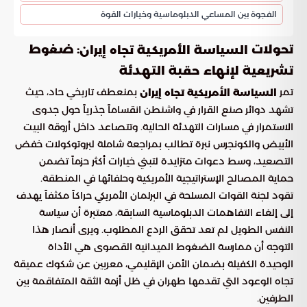
الفجوة بين المساعي الدبلوماسية وخيارات القوة
تحولات
: ضغوط
السياسة الأمريكية تجاه إيران
تشريعية لإنهاء حقبة التهدئة
تمر
بمنعطف تاريخي حاد، حيث
السياسة الأمريكية تجاه إيران
تشهد دوائر صنع القرار في واشنطن انقساماً جذرياً حول جدوى
الاستمرار في مسارات التهدئة الحالية. وتتصاعد داخل أروقة البيت
الأبيض والكونجرس نبرة تطالب بمراجعة شاملة لبروتوكولات خفض
التصعيد، وسط دعوات متزايدة لتبني خيارات أكثر حزماً تضمن
حماية المصالح الإستراتيجية الأمريكية وحلفائها في المنطقة.
تقود لجنة القوات المسلحة في البرلمان الأمريكي حراكاً مكثفاً يهدف
إلى إلغاء التفاهمات الدبلوماسية السابقة، معتبرة أن سياسة
النفس الطويل لم تعد تحقق الردع المطلوب. ويرى أنصار هذا
التوجه أن ممارسة الضغوط الميدانية القصوى هي الأداة
الوحيدة الكفيلة بضمان الأمن الإقليمي، معربين عن شكوك عميقة
تجاه الوعود التي تقدمها طهران في ظل أزمة الثقة المتفاقمة بين
الطرفين.