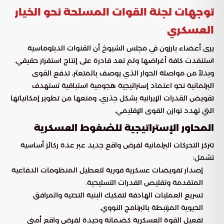
توجهات لجنة القوات المسلحة نحو الخيار
العسكري
يرى أعضاء بارزون في مجلس الشيوخ أن القنوات الدبلوماسية
استنفدت كافة أغراضها ولم تعد قادرة على إنتاج استقرار حقيقي.
وبدلاً من مواصلة الحوار الذي يوصف بالمتعثر، تدفع القوى
البرلمانية نحو اعتماد إستراتيجية هجومية استباقية تستهدف
تقويض القدرات الإيرانية بشكل جذري، ومنعها من تطوير إمكانياتها
التي تهدد توازن القوى الإقليمي.
المحاور الإستراتيجية للضغوط العسكرية
تتركز التحركات البرلمانية لفرض واقع جديد عبر عدة ركائز أساسية
تشمل:
إصدار تفويضات عسكرية فورية لتعطيل المنظومات الدفاعية
المتقدمة وتقليص القدرات التسليحية.
تسريع العمليات الهادفة لتفكيك البنية التحتية والمرافق
الحيوية المرتبطة بالبرنامج النووي.
تفعيل القوة العسكرية كضمانة وحيدة لفرض واقع أمني