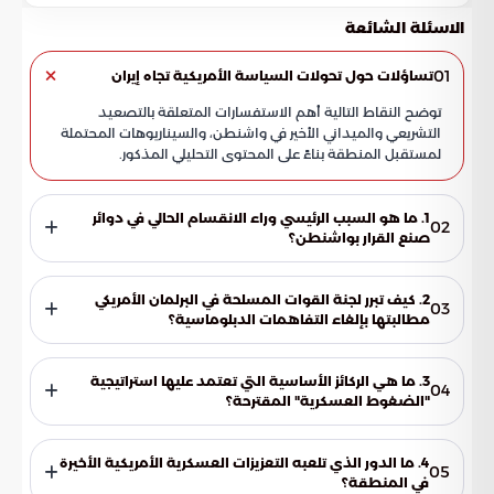
الاسئلة الشائعة
01
تساؤلات حول تحولات السياسة الأمريكية تجاه إيران
توضح النقاط التالية أهم الاستفسارات المتعلقة بالتصعيد
التشريعي والميداني الأخير في واشنطن، والسيناريوهات المحتملة
لمستقبل المنطقة بناءً على المحتوى التحليلي المذكور.
1. ما هو السبب الرئيسي وراء الانقسام الحالي في دوائر
02
صنع القرار بواشنطن؟
يعود الانقسام إلى اختلاف الرؤى حول جدوى سياسة التهدئة
الحالية مع إيران. فبينما يميل البيت الأبيض لمنح الدبلوماسية
2. كيف تبرر لجنة القوات المسلحة في البرلمان الأمريكي
03
فرصة أخيرة، يرى مشرعون في الكونجرس أن هذه السياسة فشلت
مطالبتها بإلغاء التفاهمات الدبلوماسية؟
في تحقيق الردع المطلوب وأدت لتآكل المصالح الاستراتيجية
تستند اللجنة في موقفها إلى أن سياسة "النفس الطويل" لم تعد
الأمريكية.
تجدي نفعاً في ظل غياب الثقة المتبادلة. وترى أن الضغوط
3. ما هي الركائز الأساسية التي تعتمد عليها استراتيجية
04
الميدانية القصوى هي الوسيلة الوحيدة القادرة على ضمان الأمن
"الضغوط العسكرية" المقترحة؟
الإقليمي وإجبار الطرف الآخر على الالتزام بالاتفاقيات الدولية.
تعتمد هذه الاستراتيجية على ثلاثة محاور: إصدار تفويضات لتعطيل
المنظومات الدفاعية المتقدمة، تسريع العمليات الرامية لتفكيك
4. ما الدور الذي تلعبه التعزيزات العسكرية الأمريكية الأخيرة
05
البنية التحتية المرتبطة بالبرنامج النووي، واستخدام القوة
في المنطقة؟