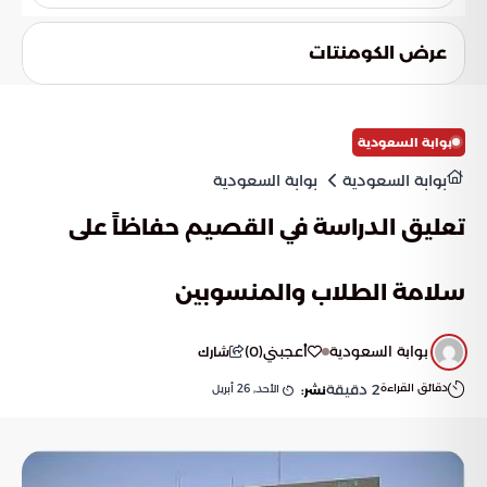
نعم، حيث قامت واشنطن بتمديد أحادي الجانب للتهدئة كاختبار
نهائي لمدى الالتزام بالاتفاقيات. ومع ذلك، يظل نجاح هذا المسار
عرض الكومنتات
رهيناً بقدرة الدبلوماسية على احتواء الضغوط البرلمانية
المتصاعدة والواقع الميداني الذي يشير إلى اقتراب ساعة الصفر.
بوابة السعودية
بوابة السعودية
بوابة السعودية
تعليق الدراسة في القصيم حفاظاً على
سلامة الطلاب والمنسوبين
بوابة السعودية
أعجبني
(
0
)
شارك
دقائق القراءة
2
دقيقة
الأحد, 26 أبريل
نشر: