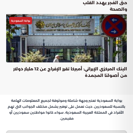
عناوين المقال
الاستقرار الإقليمي ودور أنظمة الدفاع الجوي في مواجهة التصعيد
فاعلية الحلول التقنية والتوازن مع المسار الدبلوماسي
ركائز التحرك الاستراتيجي والسياسي الراهن
إحصائيات اعتراض التهديدات الجوية الأخيرة
موازين القوى وآفاق الاستقرار المستدام
الاستقرار الإقليمي ودور أنظمة الدفاع الجوي
في مواجهة التصعيد
تعد
الحديثة الركيزة الأساسية لحماية
أنظمة الدفاع الجوي
السيادة الوطنية في ظل التصعيد العسكري المتنامي الذي
تشهده المنطقة. تفرض التحولات الاستراتيجية الراهنة ضرورة
قصوى لتعزيز الجاهزية الأمنية، حيث أثبتت التطورات الميدانية أن