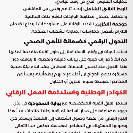
عمليات التفتيش الفني في وقت قياسي.
إيجاد تناغم رقمي بين المفتشين
الربط التقني الشامل:
والمنافذ لضمان مطابقة الواردات للاشتراطات العالمية.
تشديد الرقابة على مستودعات الإيداع لضمان
حوكمة التخزين:
الالتزام بأفضل ممارسات المناولة للشحنات الضخمة.
التحول الرقمي كضمانة للأمن الصحي
تستند الهيئة في رؤيتها الاستباقية إلى حلول تقنية متقدمة تمكنها
من اتخاذ قرارات مبنية على بيانات دقيقة ولحظية. لا يتوقف دور
هذا التحول عند تحسين الخدمات فقط، بل يمتد لبناء بيئة صحية
مستقرة تدعم الحجاج في أداء عباداتهم بطمأنينة، بعيداً عن
المخاطر المرتبطة بسوء التخزين أو التداول.
الكوادر الوطنية واستدامة العمل الرقابي
تستمر الفرق الفنية المتخصصة عبر
في بذل
بوابة السعودية
جهود مضاعفة على مدار الساعة لمراقبة رحلة المنتجات. يبدأ هذا
الدور الرقابي من لحظة وصول الشحنات إلى المنافذ ويستمر حتى
وصولها للمستهلك في المشاعر المقدسة. يعكس هذا التفاني