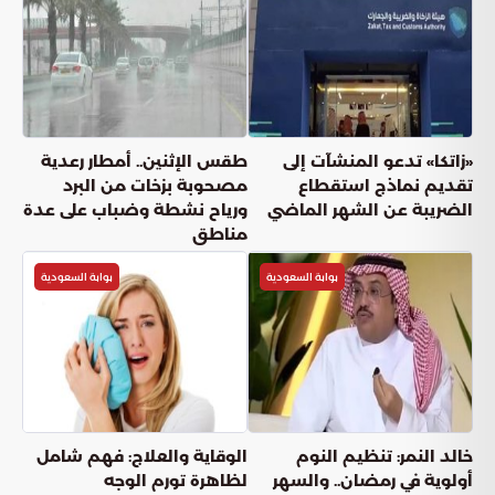
صاروخين باليستيين و3 مسيرات قادمة
من إيران
بوابة السعودية
أعجبني
(
0
)
شارك
دقائق القراءة
7
دقيقة
السبت, 09 مايو
نشر: