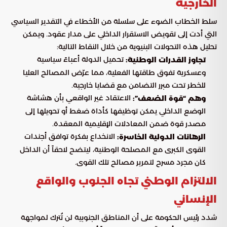
الخارجية
سلط الخطاب الضوء على سلسلة من الأخطاء في التقدير السياسي
التي أدت إلى تقويض الاستقرار الداخلي على مدار عقود. ويمكن
تحليل هذه التحولات البنيوية من خلال النقاط التالية:
تحميل الدولة أعباءً سياسية
تجاوز القدرات الوطنية:
وعسكرية تفوق طاقتها الفعلية، مما عرّض المصالح العليا
للخطر تحت مبرر التضامن مع قضايا خارجية.
الاعتقاد غير الواقعي بأن هشاشة
وهم “قوة الضعف”:
الوضع الداخلي يمكن توظيفها كأداة ضغط أو تحويلها إلى
مصدر قوة ضمن المعادلات الإقليمية المعقدة.
الانخداع بفكرة توافق أجندات
الرهانات الدولية الخاسرة:
القوى الكبرى مع المصلحة الوطنية، ليتضح لاحقاً أن الداخل
كان مجرد مسرح لتمرير مصالح تلك القوى.
الالتزام الوطني تجاه الجنوب والواقع
الإنساني
شدد رئيس الحكومة على أن المناطق الجنوبية لن تُترك لمواجهة