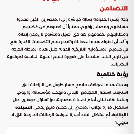
التضامن
وجه رئيس الحكومة رسالة مباشرة إلى المتضررين الذين فقدوا
مساكنهم ومصادر رزقهم، معتبراً أن تعبيرهم عن غضبهم
ومطالبتهم بحقوقهم هو حق أصيل ومشروع لا يمكن إنكاره.
وأكد أن احتواء هذه المعاناة وتقدير حجم التضحيات الكبيرة يقع
في صميم المسؤولية التاريخية للدولة خلال هذه المرحلة الحرجة
من تاريخ البلاد، مشدداً على ضرورة تلاحم الجبهة الداخلية لمواجهة
التحديات.
رؤية ختامية
رسمت هذه المواقف ملامح مسار طويل من النزاعات التي
استنزفت استقرار المجتمع اللبناني وأنهكت مؤسساته. واليوم،
وبينما يقف لبنان أمام تحديات مصيرية، يبرز تساؤل جوهري: هل
ستتحول مرارة تجارب الماضي إلى حصن منيع يحمي
السيادة
، أم ستظل البلاد أسيرة لدوامة الرهانات الخارجية التي لا
اللبنانية
تنتهي؟