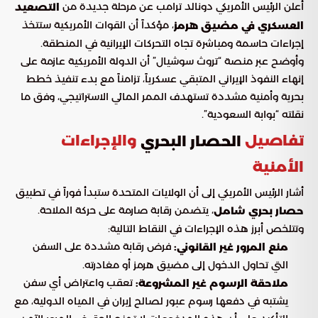
أعلن الرئيس الأمريكي دونالد ترامب عن مرحلة جديدة من
التصعيد
، مؤكداً أن القوات الأمريكية ستتخذ
العسكري في مضيق هرمز
إجراءات حاسمة ومباشرة تجاه التحركات الإيرانية في المنطقة.
وأوضح عبر منصة “تروث سوشيال” أن الدولة الأمريكية عازمة على
إنهاء النفوذ الإيراني المتبقي عسكرياً، تزامناً مع بدء تنفيذ خطط
بحرية وأمنية مشددة تستهدف الممر المائي الاستراتيجي، وفق ما
نقلته “بوابة السعودية”.
تفاصيل
والإجراءات
الحصار البحري
الأمنية
أشار الرئيس الأمريكي إلى أن الولايات المتحدة ستبدأ فوراً في تطبيق
، يتضمن رقابة صارمة على حركة الملاحة.
حصار بحري شامل
وتتلخص أبرز هذه الإجراءات في النقاط التالية:
فرض رقابة مشددة على السفن
منع المرور غير القانوني:
التي تحاول الدخول إلى مضيق هرمز أو مغادرته.
تعقب واعتراض أي سفن
ملاحقة الرسوم غير المشروعة:
يشتبه في دفعها رسوم عبور لصالح إيران في المياه الدولية، مع