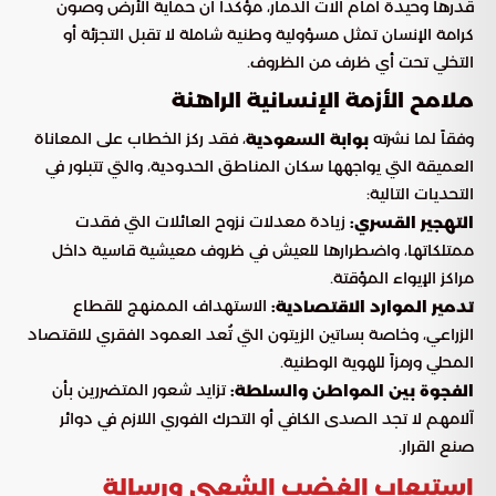
قدرها وحيدة أمام آلات الدمار، مؤكداً أن حماية الأرض وصون
كرامة الإنسان تمثل مسؤولية وطنية شاملة لا تقبل التجزئة أو
التخلي تحت أي ظرف من الظروف.
ملامح الأزمة الإنسانية الراهنة
وفقاً لما نشرته
، فقد ركز الخطاب على المعاناة
بوابة السعودية
العميقة التي يواجهها سكان المناطق الحدودية، والتي تتبلور في
التحديات التالية:
زيادة معدلات نزوح العائلات التي فقدت
التهجير القسري:
ممتلكاتها، واضطرارها للعيش في ظروف معيشية قاسية داخل
مراكز الإيواء المؤقتة.
الاستهداف الممنهج للقطاع
تدمير الموارد الاقتصادية:
الزراعي، وخاصة بساتين الزيتون التي تُعد العمود الفقري للاقتصاد
المحلي ورمزاً للهوية الوطنية.
تزايد شعور المتضررين بأن
الفجوة بين المواطن والسلطة:
آلامهم لا تجد الصدى الكافي أو التحرك الفوري اللازم في دوائر
صنع القرار.
استيعاب الغضب الشعبي ورسالة