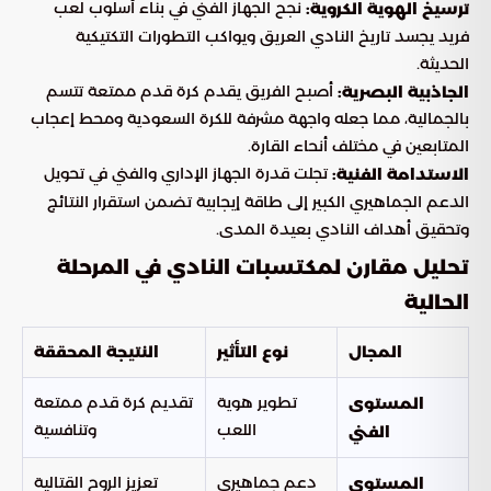
نجح الجهاز الفني في بناء أسلوب لعب
ترسيخ الهوية الكروية:
فريد يجسد تاريخ النادي العريق ويواكب التطورات التكتيكية
الحديثة.
أصبح الفريق يقدم كرة قدم ممتعة تتسم
الجاذبية البصرية:
بالجمالية، مما جعله واجهة مشرفة للكرة السعودية ومحط إعجاب
المتابعين في مختلف أنحاء القارة.
تجلت قدرة الجهاز الإداري والفني في تحويل
الاستدامة الفنية:
الدعم الجماهيري الكبير إلى طاقة إيجابية تضمن استقرار النتائج
وتحقيق أهداف النادي بعيدة المدى.
تحليل مقارن لمكتسبات النادي في المرحلة
الحالية
المجال
نوع التأثير
النتيجة المحققة
تطوير هوية
تقديم كرة قدم ممتعة
المستوى
اللعب
وتنافسية
الفني
دعم جماهيري
تعزيز الروح القتالية
المستوى