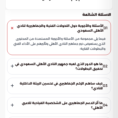
الاسئلة الشائعة
الأسئلة والأجوبة حول التحولات الفنية والجماهيرية لنادي
01
الأهلي السعودي
فيما يلي مجموعة من الأسئلة والأجوبة المستمدة من المحتوى
الذي يستعرض دور جماهير النادي الأهلي وتأثيرهم على الأداء الفني
والبطولات القارية:
ما هو الدور الذي لعبه جمهور النادي الأهلي السعودي في
02
تحقيق البطولات؟
تجاوز دور الجماهير الأطر التقليدية للمؤازرة ليصبح ركيزة أساسية في
صياغة الهوية التنافسية للفريق. فقد كان هذا الحراك الجماهيري
كيف ساهم الزخم الجماهيري في تحسين البيئة الداخلية
03
المحرك الرئيسي الذي قاد النادي نحو منصات التتويج، وتحديداً في
للنادي؟
تحقيق بطولة النخبة.
ساهم الزخم الجماهيري في خلق بيئة محفزة للاعبين، مما جعل
النادي نموذجاً يحتذى به في التلاحم بين القاعدة الجماهيرية
ما أثر الدعم الجماهيري على الشخصية القيادية للاعبي
04
والإدارة الفنية. هذا التناغم انعكس بشكل مباشر وإيجابي على
الأهلي؟
النتائج المسجلة في المحافل المحلية والقارية.
منحت الجماهير اللاعبين ثقة مطلقة، مما ساعدهم على بلورة