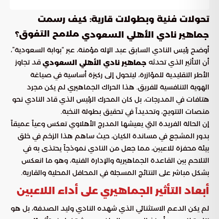
تحولات فنية وبطولات قارية: كيف رسمت
ملامح التفوق؟
جماهير نادي الأهلي السعودي
أوضح رئيس النادي السابق عبد الإله مؤمنة، عبر “بوابة السعودية”،
أن التأثير الذي تحدثه
قد تجاوز
جماهير نادي الأهلي السعودي
الأطر التقليدية للمؤازرة، ليتحول إلى ركيزة أساسية في صياغة
الهوية التنافسية للفريق. هذا الحراك الجماهيري لم يكن مجرد
هتافات في المدرجات، بل كان المحرك الرئيس الذي قاد النادي نحو
منصات التتويج، وتحديداً في تحقيق بطولة النخبة.
إن الحالة الفريدة التي يعيشها المدرج الأهلاوي تعكس وعياً عميقاً
بدور المشجع في مساندة الكيان، حيث ساهم هذا الزخم في خلق
بيئة محفزة للاعبين، مما جعل من النادي نموذجاً يحتذى به في
التلاحم بين القاعدة الجماهيرية والإدارة الفنية، وهو ما انعكس
بشكل مباشر على النتائج المسجلة في المحافل المحلية والقارية.
أبعاد التأثير الجماهيري على أداء اللاعبين
لم يكن الدعم الاستثنائي الذي شهده النادي وليد الصدفة، بل هو