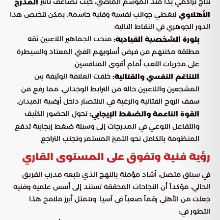
نتاج تراكمي بدأ منذ الموسم الماضي، حيث تضاعف تأثير
المدرج
ليغطي جوانب نفسية وفنية حاسمة. يمكن تلخيص هذا
الأهلاوي
الدور الجوهري في النقاط التالية:
منحت الجماهير اللاعبين ثقة
بلورة الشخصية القيادية:
مطلقة مكنتهم من فرض أسلوبهم الفني المعتاد والسيطرة
على مجريات اللعب أمام أقوى المنافسين.
خلقت العلاقة الوثيقة بين
التناغم النفسي والقتالية:
المشجعين واللاعبين حالة من الترابط الوجداني، مما رفع من
سقف الروح القتالية والرغبة في الانتصار داخل أرضية الميدان.
تحول الحضور الكثيف
القوة الناعمة والضغط الإيجابي:
والتفاعل النوعي في المدرجات إلى وسيلة ضغط إيجابية تدفع
المنظومة بالكامل نحو التميز المستمر وتجنب التراجع.
رؤية فنية وتفوق على المستوى القاري
في سياق متصل، أشاد مؤمنة بالنهج الذي يتبعه مدرب الفريق
الحالي، مؤكداً أن النجاحات المحققة تستند إلى أسس علمية وفنية
جعلت من الأهلي رقماً صعباً في آسيا. وتتمثل أبرز ملامح هذا
التطور في: