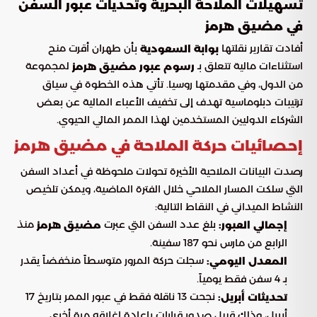
تسهيلات الملاحة البحرية وتحديات عبور السفن
في مضيق هرمز
أفادت تقارير نقلتها
بأن طهران أقرت منح
بوابة السعودية
استثناءات مالية تتعلق بـ
لمجموعة
رسوم عبور مضيق هرمز
من الدول، وفي مقدمتها روسيا. تأتي هذه الخطوة في سياق
ترتيبات دبلوماسية تهدف إلى تخفيف الأعباء المالية عن بعض
الشركاء الدوليين المستخدمين لهذا الممر المائي الحيوي.
إحصائيات حركة الملاحة في مضيق هرمز
رصدت البيانات الملاحية الأخيرة تحولات ملحوظة في أعداد السفن
التي سلكت المسار الملاحي خلال الفترة الماضية، ويمكن تلخيص
النشاط الميداني في النقاط التالية:
بلغ عدد السفن التي عبرت
منذ
إجمالي العبور:
مضيق هرمز
الرابع من مارس نحو 187 سفينة.
سجلت حركة المرور متوسطاً منخفضاً يقدر
المعدل اليومي:
بـ 4 سفن فقط يومياً.
نجحت 13 ناقلة فقط في عبور الممر بتاريخ 17
تحديثات أبريل:
أبريل، وذلك قبيل صدور قرارات بإعادة إغلاقه مرة أخرى.