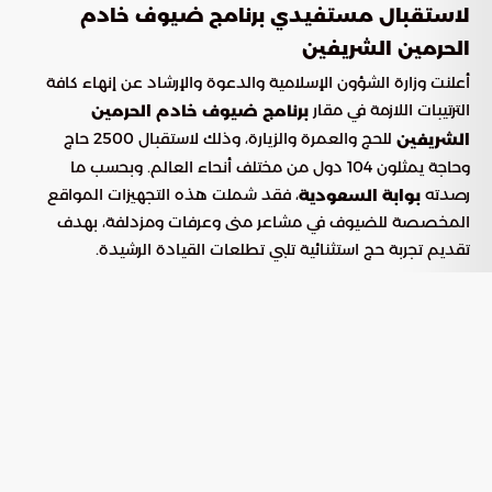
لاستقبال مستفيدي برنامج ضيوف خادم
الحرمين الشريفين
أعلنت وزارة الشؤون الإسلامية والدعوة والإرشاد عن إنهاء كافة
الترتيبات اللازمة في مقار
برنامج ضيوف خادم الحرمين
للحج والعمرة والزيارة، وذلك لاستقبال 2500 حاج
الشريفين
وحاجة يمثلون 104 دول من مختلف أنحاء العالم. وبحسب ما
رصدته
، فقد شملت هذه التجهيزات المواقع
بوابة السعودية
المخصصة للضيوف في مشاعر منى وعرفات ومزدلفة، بهدف
تقديم تجربة حج استثنائية تلبي تطلعات القيادة الرشيدة.
الخدمات اللوجستية والتقنية في
المواقع المقدسة
اعتمدت الوزارة حزمة من الحلول المتطورة لضمان راحة الحجاج،
حيث تركزت الجهود على تحويل المقار إلى بيئات ذكية تخدم ضيوف
الرحمن وتسهل حركتهم. وتضمنت هذه التجهيزات ما يلي:
تجهيز المقار بكافة الأدوات الأساسية
الإقامة السكنية:
والمرافق المساندة التي تضمن راحة الحجاج خلال فترة