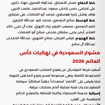
: حسان التمبكتي، عبدالإله العمري، جهاد ذكري،
خط الدفاع
علي لاجامي، حسن كادش، سعود عبدالحميد، متعب الحربي،
نواف بوشل، زكريا هوساوي، محمد أبو الشامات، علي مجرشي.
: سالم الدوسري، محمد كنو، عبدالله الخيبري،
خط الوسط
ناصر الدوسري، مصعب الجوير، زياد الجهني، علاء آل حجي، خالد
الغنام، أيمن يحيى، سلطان مندش، صالح أبو الشامات.
: فراس البريكان، صالح الشهري، عبدالله الحمدان،
خط الهجوم
عبدالله آل سالم.
مشوار السعودية في نهائيات كأس
العالم 2026
أسفرت قرعة المونديال عن وقوع المنتخب السعودي في
المجموعة الثامنة، وهي مجموعة تتسم بتنوع المدارس الكروية،
مما يفرض على “الأخضر” استعداداً ذهنياً استثنائياً. سيواجه
الصقور تحديات فنية متباينة أمام منتخبات عريقة:
: مدرسة الاستحواذ والكرة الشاملة، والمرشح الدائم
إسبانيا
للمنافسة على اللقب.
: مدرسة الكرة اللاتينية التي تمتاز بالصلابة البدنية