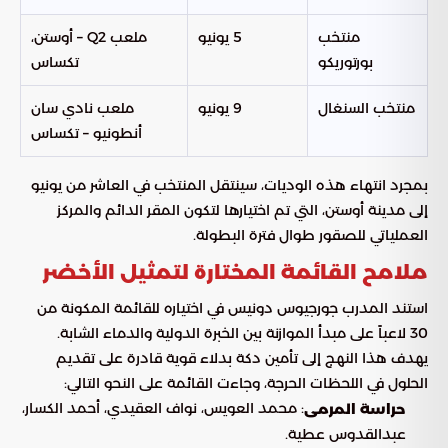
منتخب
5 يونيو
ملعب Q2 – أوستن،
بورتوريكو
تكساس
منتخب السنغال
9 يونيو
ملعب نادي سان
أنطونيو – تكساس
بمجرد انتهاء هذه الوديات، سينتقل المنتخب في العاشر من يونيو
إلى مدينة أوستن، التي تم اختيارها لتكون المقر الدائم والمركز
العملياتي للصقور طوال فترة البطولة.
ملامح القائمة المختارة لتمثيل الأخضر
استند المدرب جورجيوس دونيس في اختياره للقائمة المكونة من
30 لاعباً على مبدأ الموازنة بين الخبرة الدولية والدماء الشابة.
يهدف هذا النهج إلى تأمين دكة بدلاء قوية قادرة على تقديم
الحلول في اللحظات الحرجة، وجاءت القائمة على النحو التالي:
: محمد العويس، نواف العقيدي، أحمد الكسار،
حراسة المرمى
عبدالقدوس عطية.