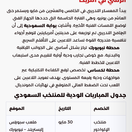
يبدأ المعسكر التدريبي في الخامس والعشرين من مايو ويستمر حتى
العاشر من يونيو، وهي الفترة الحاسمة التي حددها الجهاز الفني
لوضع اللمسات الفنية الأخيرة. وأشارت
إلى أن
بوابة السعودية
البرنامج التدريبي تم توزيعه على مدينتين أمريكيتين لتوفير أجواء
تنافسية متدرجة القوة تساعد اللاعبين على التأقلم السريع.
: تركز بشكل أساسي على الجوانب اللياقية
محطة نيويورك
والبدنية، مع خوض تجارب ودية أولية لتقييم مدى استيعاب
اللاعبين للخطط الفنية.
: تخصص لرفع الكفاءة التكتيكية عبر
محطة تكساس
مواجهات ودية رفيعة المستوى، بهدف تعويد اللاعبين على
اللعب تحت الضغط العالي المتوقع في نهائيات المونديال.
جدول المباريات الودية للمنتخب السعودي
الخصم
التاريخ
الموقع
منتخب
30 مايو
ملعب سبورتس
الإكوادور
إليستريتد – نيويورك