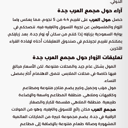
الدولي.
آراء حول مجمع العرب جدة
حصل
على تقييم 4.4 من 5 نجوم، مما يعكس رضا
مول العرب
الزوار والمتسوقين عن تجربة التسوق والترفيه فيه. ننصحكم في
بوابة السعودية بزيارته إذا كنتم من سكان أو زوار جدة. بعد زيارتكم،
يمكنكم تقييم تجربتكم في صندوق التعليقات أدناه لإفادة القراء
الآخرين.
تعليقات الزوار حول مجمع العرب جدة
المول بشكل عام جيد والمحلات متنوعة، لكن الأسعار مبالغ
فيها خاصة في محلات الملابس. نتمنى الاهتمام أكثر بمصلى
النساء.
مول مرتب وجميل وكبير يضم متاجر متنوعة ومطاعم
وكافيهات وملاهي. منطقة المطاعم واسعة والإضاءة
طبيعية. منطقة الملاهي مقسمة للكبار والصغار.
مكان رائع للتسوق والترفيه، وهو من المولات
مجمع العرب
الراقية في جدة. يضم مجموعة كبيرة من الماركات العالمية
المشهورة وصالة طعام متنوعة بالإضافة إلى مطاعم