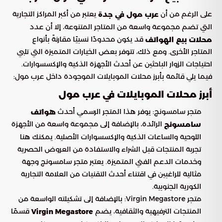
على الرغم من أن
يعتبر من أكبر المراكز التجارية
عرب مول في جدة
التي تضم مجموعة واسعة من المتاجر المتنوعة، إلا أن عدد
قد يكون محدودًا نسبيًا مقارنةً بأنواع
محلات بيع الهواتف
المتاجر الأخرى. ومع ذلك، تتوفر بعض الخيارات المتميزة التي تلبي
احتياجات الزوار الباحثين عن أحدث الأجهزة الذكية والإكسسوارات.
فيما يلي قائمة بأبرز محلات الموبايلات الموجودة داخل عرب مول:
أبرز محلات الموبايلات في عرب مول
متجر سامسونج: يوفر هذا المتجر الرسمي أحدث
هواتف
الرائدة، بالإضافة إلى مجموعة واسعة من الأجهزة
سامسونج
اللوحية والساعات الذكية والإكسسوارات الأصلية. يمكنك هنا
تجربة المنتجات قبل الشراء والاستفادة من العروض الحصرية
وخدمات الدعم الفني المتميزة. يعتبر متجر سامسونج وجهة
مثالية للراغبين في اقتناء أحدث التقنيات من العلامة التجارية
الكورية الجنوبية.
متجر Virgin Megastore: بالإضافة إلى تشكيلته الواسعة من
المنتجات الترفيهية والثقافية، يضم
قسمًا
Virgin Megastore