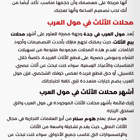
أنها مريحة على معصمك وأن حجمها مناسب. تأكد أيضًا من
أنك تحب تصميم الساعة وأنها تعجبك.
محلات الأثاث في مول العرب
يُعد
وجهة مميزة للعثور على أشهر
مول العرب في جدة
محلات
، حيث يمكنك تجهيز منزلك بأحدث التصميمات وأجود
بيع الأثاث
الخامات. تقدم هذه المحلات مجموعة متنوعة من تسهيلات
الشراء وعروض حصرية على قطع الأثاث الفريدة، خاصةً خلال
المناسبات والأعياد الرسمية. سواء كنت تبحث عن أثاث عصري،
كلاسيكي، أو حتى قطع فريدة تعكس ذوقك الشخصي، فإن مول
العرب يضم خيارات متعددة تلبي كافة احتياجاتك.
أشهر محلات الأثاث في مول العرب
إليك قائمة بأشهر محلات الأثاث الموجودة في مول العرب والتي
تستحق الزيارة:
هوم سنتر: يعتبر
من أبرز العلامات التجارية في مجال
هوم سنتر
الأثاث المنزلي، حيث يقدم تشكيلة واسعة من الأثاث
والإكسسوارات التي تناسب جميع الأذواق. سواء كنت تبحث عن