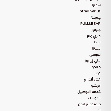
سفيرا
Stradivarius
جميلتي
PULL&BEAR
جنيفير
جيري ويبر
انوتا
لاسنزا
نعومي
لافي إن روز
مانجو
كويز
إتش أند إم
اويشو
خدمة التوصيل
لاكوست
فيفيدفلير لندن
ادل