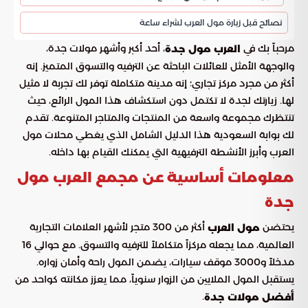
نصائح قبل زيارة مول العرب لشراء ساعة
مرحباً بك في
، أحد أكبر وأشهر مولات جدة،
العرب مول جدة
والوجهة الأمثل للعائلات الباحثة عن الترفيه والتسوق المتميز. إنه
أكثر من مجرد مركز تجاري؛ إنه مدينة متكاملة توفر لك تجربة لا مثيل
لها. زيارتك لجدة لا تكتمل دون استكشاف هذا المول الرائع، حيث
تنتظرك مجموعة واسعة من المنتجات والمتاجر المتنوعة. تقدم
لك بوابة السعودية هذا الدليل الشامل الذي يغطي محلات مول
العرب وأبرز الأنشطة الترفيهية التي يمكنك القيام بها داخله.
معلومات أساسية عن مجمع العرب مول
جدة
يحتضن
أكثر من 300 متجر لأشهر العلامات التجارية
مول العرب
العالمية، مما يجعله مركزاً متكاملاً للترفيه والتسوق. مع حوالي 16
مدخلاً و3000 موقف سيارات، يضمن المول راحة وأمان زواره.
يستقبل المول الملايين من الزوار سنوياً، مما يعزز مكانته كواحد من
.
أفضل مولات جدة