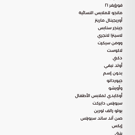
فورإيفر ٢١
مانجو للملابس النسائية
أوريجينال مارينز
جينجر سنابس
لاسينزا لانجري
وومن سيكرت
لاكوست
دكني
أولد نيفي
بدون إسم
جيوردانو
وأويشو
أوكايدي لملابس الأطفال
سبورتس دايركت
بولو رالف لورين
صن آند ساند سبورتس
إيكس
بنتي