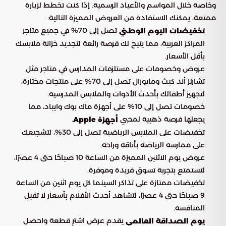
وخاصة خلال المواسم والأعياد الرسمية. إذا كنت تخطط لزيارة
ممتعة، يمكنك الاستفادة من العروض المميزة التالية:
تصل إلى 70% في جميع متاجر
تخفيضات اليوم الوطني
المراكز العربية، مما يتيح لك فرصة رائعة لتجديد خزانة ملابسك
بأقل الأسعار.
عروض وخصومات على مستلزمات المدارس في متاجر مثل
تشارلز أند كيث ومايورال تصل إلى 70% على منتجات مختارة،
لتجهيز أطفالك بأحدث الأدوات والملابس المدرسية.
خصومات تصل إلى 10% على أجهزة ماك بوك وايباد، مما
يجعلها فرصة ذهبية لمحبي
.
أجهزة Apple
تخفيضات على الملابس الرياضية تصل إلى 30%، لتشجيعك
على ممارسة الرياضة بأناقة وراحة.
عروض يوم الاثنين المميزة من الساعة 10 صباحًا حتى 4 عصرًا،
لتستمتع بتجربة تسوق فريدة وموفرة.
تخفيضات ممتازة على تذاكر السينما كل يوم اثنين من الساعة
9 صباحًا حتى 4 عصرًا، لتشاهد أحدث الأفلام بأسعار لا تقبل
المنافسة.
يقدم عرض اشترِ قطعة واحصل
يوم الصداقة العالمي