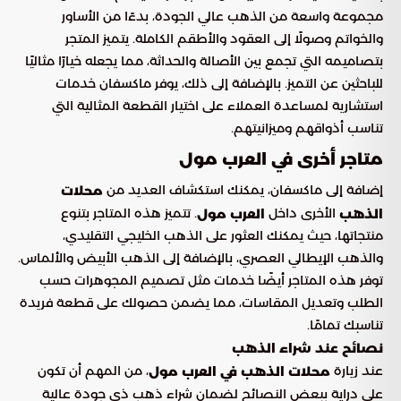
مجموعة واسعة من الذهب عالي الجودة، بدءًا من الأساور
والخواتم وصولًا إلى العقود والأطقم الكاملة. يتميز المتجر
بتصاميمه التي تجمع بين الأصالة والحداثة، مما يجعله خيارًا مثاليًا
للباحثين عن التميز. بالإضافة إلى ذلك، يوفر ماكسفان خدمات
استشارية لمساعدة العملاء على اختيار القطعة المثالية التي
تناسب أذواقهم وميزانيتهم.
متاجر أخرى في العرب مول
إضافة إلى ماكسفان، يمكنك استكشاف العديد من
محلات
الأخرى داخل
. تتميز هذه المتاجر بتنوع
الذهب
العرب مول
منتجاتها، حيث يمكنك العثور على الذهب الخليجي التقليدي،
والذهب الإيطالي العصري، بالإضافة إلى الذهب الأبيض والألماس.
توفر هذه المتاجر أيضًا خدمات مثل تصميم المجوهرات حسب
الطلب وتعديل المقاسات، مما يضمن حصولك على قطعة فريدة
تناسبك تمامًا.
نصائح عند شراء الذهب
عند زيارة
، من المهم أن تكون
محلات الذهب في العرب مول
على دراية ببعض النصائح لضمان شراء ذهب ذي جودة عالية