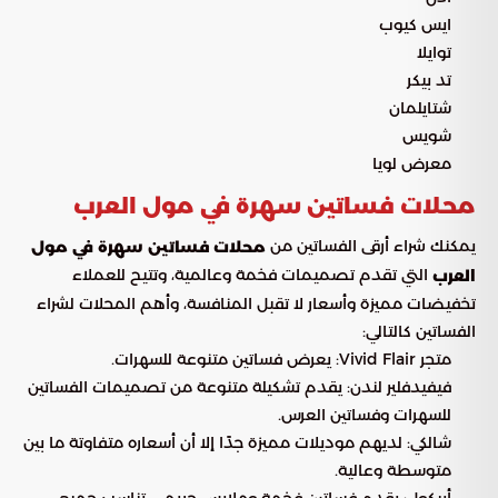
ايس كيوب
توايلا
تد بيكر
شتايلمان
شويس
معرض لويا
محلات فساتين سهرة في مول العرب
يمكنك شراء أرقى الفساتين من
محلات فساتين سهرة في مول
التي تقدم تصميمات فخمة وعالمية، وتتيح للعملاء
العرب
تخفيضات مميزة وأسعار لا تقبل المنافسة، وأهم المحلات لشراء
الفساتين كالتالي:
متجر Vivid Flair: يعرض فساتين متنوعة للسهرات.
فيفيدفلير لندن: يقدم تشكيلة متنوعة من تصميمات الفساتين
للسهرات وفساتين العرس.
شالكي: لديهم موديلات مميزة جدًا إلا أن أسعاره متفاوتة ما بين
متوسطة وعالية.
أبيكول: يقدم فساتين فخمة وملابس حريمي تناسب جميع