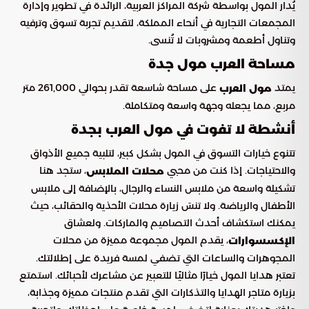
يُدار المول بواسطة شركة المراكز العربية، الرائدة في تطوير وإدارة
المجمعات التجارية في أنحاء المملكة، لتقديم تجربة تسوق وترفيه
وتناول أطعمة ومشروبات لا تُنسى.
مساحة العرب مول جدة
يمتد
على مساحة شاسعة تقدر بحوالي 261,000 متر
مول العرب
مربع، مما يجعله وجهة واسعة ومتكاملة.
أنشطة لا تفوت في مول العرب بجدة
تتنوع خيارات التسوق في المول بشكل كبير، لتلبية جميع الأذواق
والاحتياجات. إذا كنت من محبي
، ستجد هنا
محلات الملابس
تشكيلة واسعة من ملابس النساء والرجال، بالإضافة إلى ملابس
الأطفال والرياضة. ولا تنسَ زيارة محلات الأحذية والحقائب، حيث
يمكنك استكشاف أحدث التصاميم والماركات. ولعشاق
، يقدم المول مجموعة مميزة من محلات
الإكسسوارات
المجوهرات والساعات التي تضفي لمسة فريدة على إطلالتك.
تعتبر هدايا المول خيارًا مثاليًا للتعبير عن مشاعرك لأحبائك. استمتع
بزيارة متاجر الهدايا والتذكارات التي تقدم منتجات مميزة وجذابة،