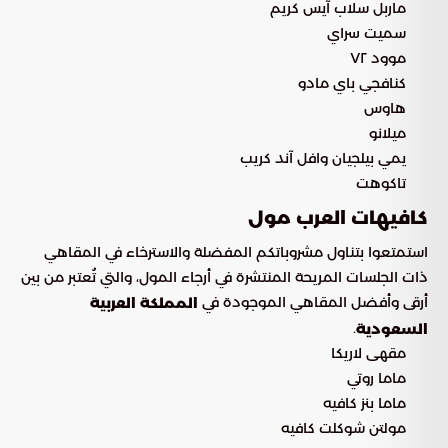
ماربل سلاب آيس كريم
سميت سراي
موود ٧٢
كنافجي باي مادو
هاوس
ميلانو
يمي بيلجيان وافل آند كريب
تاكوهت
كافيهات العرب مول
استمتعوا بتناول مشروباتكم المفضلة والاسترخاء في المقاهي
ذات الجلسات المريحة المنتشرة في أرجاء المول، والتي تُعتبر من بين
أرقى وأفضل المقاهي الموجودة في
المملكة العربية
.
السعودية
مقهى لاريكا
ماما روتي
ماما بنز كافيه
مولتن شوكلت كافيه