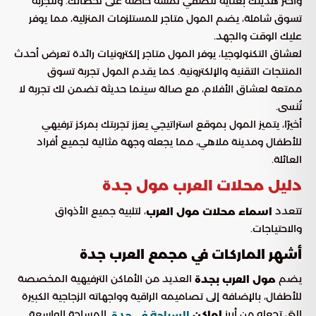
واختر هديتك بعناية لتضفي لمسة خاصة على لحظاتك. ولتجربة
تسوق شاملة، يضم المول متاجر للمستلزمات المنزلية، مما يوفر
عليك الوقت والجهد.
لعشاق التكنولوجيا، يوفر المول متاجر إلكترونيات رائدة تعرض أحدث
المنتجات التقنية والإلكترونية. كما يقدم المول تجربة تسوق
ممتعة لعشاق الأفلام، مع صالة سينما حديثة تضمن لك تجربة لا
تُنسى.
أخيرًا، يتميز المول بموقع استراتيجي يعزز تجربتك بمركز ترفيهي
للأطفال ومدينة ملاهي، مما يجعله وجهة مثالية لجميع أفراد
العائلة.
دليل محلات العرب مول جدة
تتعدد
، لتلبية جميع الأذواق
اسماء محلات مول العرب
والاحتياجات.
أشهر الماركات في مجمع العرب جدة
يضم
العديد من الأماكن الترفيهية المخصصة
مول العرب بجدة
للأطفال، بالإضافة إلى تصاميمه الراقية وواجهاته الزجاجية الكبيرة
التي تجعله من أبرز
. المساحة الواسعة
اماكن
السياحة في جدة