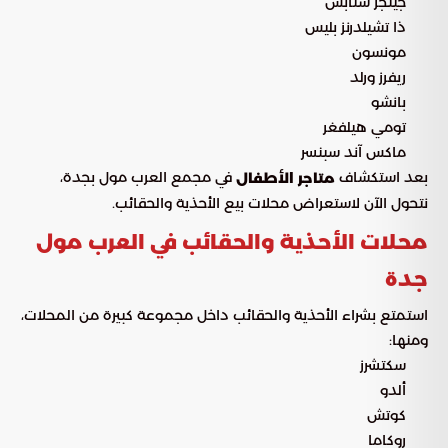
جينجر سنابس
ذا تشيلدرنز بليس
مونسون
ريفرز ورلد
بانشو
تومي هيلفغر
ماكس آند سبنسر
بعد استكشاف
في مجمع العرب مول بجدة،
متاجر الأطفال
نتحول الآن لاستعراض محلات بيع الأحذية والحقائب.
محلات الأحذية والحقائب في العرب مول
جدة
استمتع بشراء الأحذية والحقائب داخل مجموعة كبيرة من المحلات،
ومنها:
سكتشرز
ألدو
كوتش
روكاما