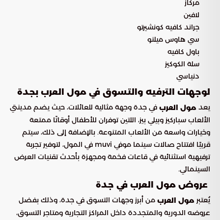
مركاز
لافين
جراند كافيه كونشيرتو
سي هاوس ميلنو
باول كافيه
سلة الكوكيز
دنياسي
لوجهات الترفيه والتسوق في مول العرب بجدة
يعد
في جدة وجهة مثالية للعائلات، حيث يضم مدينتي
مول العرب
الألعاب سباركيز وبيلي بيز، اللتين توفران للأطفال أوقاتًا ممتعة
وخيارات واسعة من الألعاب المتنوعة. بالإضافة إلى ذلك، سيتم
قريبًا افتتاح صالات سينما موفي muvi في المول، لتوفير تجربة
ترفيهية استثنائية في قاعات فخمة ومجهزة بأحدث تقنيات العرض
السينمائي.
عروض مول العرب في جدة
يُعتبر
من أبرز وجهات التسوق في جدة، وذلك بفضل
مول العرب
عروضه الدورية والمتجددة داخل المراكز التجارية ومتاجر التسوق،