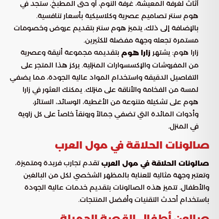
أثاث لغرفة المعيشة، غرفة النوم، أو حتى المطبخ، ستجد في
هوم سنتر تصاميم عصرية وكلاسيكية بأسعار تنافسية.
بالإضافة إلى ذلك، يتميز هوم سنتر بتقديم عروض وخصومات
مستمرة تجعله وجهة مفضلة للكثيرين.
زارا هوم: يشتهر
بتقديمه مجموعة أنيقة وعصرية
زارا هوم
من المفروشات والإكسسوارات المنزلية. يركز هذا المتجر على
التفاصيل الدقيقة واستخدام المواد عالية الجودة، مما يضفي
لمسة من الفخامة والأناقة على منزلك. يمكنك العثور في زارا
هوم على تشكيلة متنوعة من الأغطية، الوسائد، الستائر،
وأدوات المائدة التي تضفي جمالاً ورونقاً خاصاً على كل زاوية
في المنزل.
صالونات الحلاقة في مول العرب
تقدم تجارب فريدة ومتميزة،
صالونات الحلاقة في مول العرب
وتعتبر وجهة مثالية للعناية بالمظهر الشخصي لكل من البالغين
والأطفال. تتميز هذه الصالونات بتقديم خدمات عالية الجودة
باستخدام أحدث التقنيات وأفضل المنتجات.
صالون أطفال القصة الجميلة