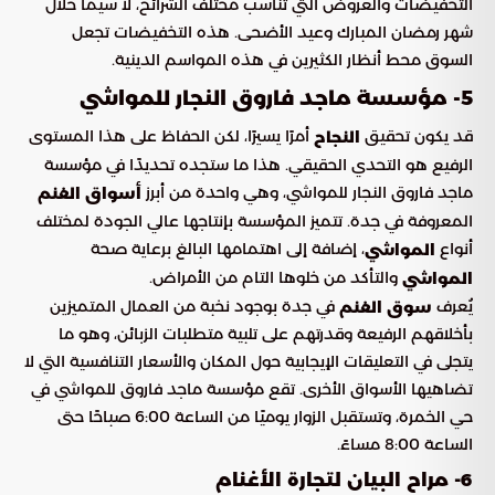
التخفيضات والعروض التي تناسب مختلف الشرائح، لا سيما خلال
شهر رمضان المبارك وعيد الأضحى. هذه التخفيضات تجعل
السوق محط أنظار الكثيرين في هذه المواسم الدينية.
5- مؤسسة ماجد فاروق النجار للمواشي
قد يكون تحقيق
أمرًا يسيرًا، لكن الحفاظ على هذا المستوى
النجاح
الرفيع هو التحدي الحقيقي. هذا ما ستجده تحديدًا في مؤسسة
ماجد فاروق النجار للمواشي، وهي واحدة من أبرز
أسواق الغنم
المعروفة في جدة. تتميز المؤسسة بإنتاجها عالي الجودة لمختلف
أنواع
، إضافة إلى اهتمامها البالغ برعاية صحة
المواشي
والتأكد من خلوها التام من الأمراض.
المواشي
يُعرف
في جدة بوجود نخبة من العمال المتميزين
سوق الغنم
بأخلاقهم الرفيعة وقدرتهم على تلبية متطلبات الزبائن، وهو ما
يتجلى في التعليقات الإيجابية حول المكان والأسعار التنافسية التي لا
تضاهيها الأسواق الأخرى. تقع مؤسسة ماجد فاروق للمواشي في
حي الخمرة، وتستقبل الزوار يوميًا من الساعة 6:00 صباحًا حتى
الساعة 8:00 مساءً.
6- مراح البيان لتجارة الأغنام