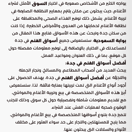
يواجه الكثير من الأشخاص صعوبة في اختيار
الأمثل لشراء
السوق
الأغنام، حيث يبحثون عن مكان يلتزم بمعايير النظافة الصارمة في
تربية الأغنام. يشمل ذلك توفير الغذاء الصحي والمحافظة على
نظافة الأغنام لحمايتها من العدوى والأمراض الخطيرة. إذا كنت
من سكان جدة وتبحث عن هذه الأسواق، فتابع هذا المقال من
. سنستعرض جميع
في جدة
بوابة السعودية
أسواق الغنم
لمساعدتك في الاختيار، بالإضافة إلى توفير معلومات مفصلة حول
كل موقع، بما في ذلك العنوان ومواعيد العمل.
أفضل أسواق الغنم في جدة:
يبحث العديد من أصحاب المطاعم، والمسالخ، وتجار الجملة
والتجزئة عن
في جدة، بهدف الحصول على
أفضل أسواق الغنم
أجود أنواع الأغنام التي تمت تربيتها بعناية فائقة. لذا، سنستعرض
أبرز هذه الأسواق المتخصصة في بيع وتربية الأغنام والمواشي،
مع تقديم معلومات شاملة وتفصيلية حول كل سوق، وذلك لتجنب
الوقوع ضحية لعمليات الغش عند الشراء.
تتميز جدة بتنوع أسواقها المتخصصة في بيع الأغنام والمواشي،
مما يتيح للمستهلكين والتجار على حد سواء العثور على مختلف
الأنواع والسلالات التي يبحثون عنها.