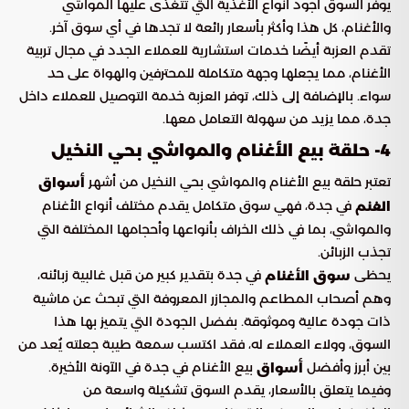
يوفر السوق أجود أنواع الأغذية التي تتغذى عليها المواشي
والأغنام، كل هذا وأكثر بأسعار رائعة لا تجدها في أي سوق آخر.
تقدم العزبة أيضًا خدمات استشارية للعملاء الجدد في مجال تربية
الأغنام، مما يجعلها وجهة متكاملة للمحترفين والهواة على حد
سواء. بالإضافة إلى ذلك، توفر العزبة خدمة التوصيل للعملاء داخل
جدة، مما يزيد من سهولة التعامل معها.
4- حلقة بيع الأغنام والمواشي بحي النخيل
تعتبر حلقة بيع الأغنام والمواشي بحي النخيل من أشهر
أسواق
في جدة، فهي سوق متكامل يقدم مختلف أنواع الأغنام
الغنم
والمواشي، بما في ذلك الخراف بأنواعها وأحجامها المختلفة التي
تجذب الزبائن.
يحظى
في جدة بتقدير كبير من قبل غالبية زبائنه،
سوق الأغنام
وهم أصحاب المطاعم والمجازر المعروفة التي تبحث عن ماشية
ذات جودة عالية وموثوقة. بفضل الجودة التي يتميز بها هذا
السوق، وولاء العملاء له، فقد اكتسب سمعة طيبة جعلته يُعد من
بين أبرز وأفضل
بيع الأغنام في جدة في الآونة الأخيرة.
أسواق
وفيما يتعلق بالأسعار، يقدم السوق تشكيلة واسعة من