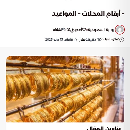
– أرقام المحلات – المواعيد
بوابة السعودية
أعجبني
(
0
)
شارك
دقائق القراءة
10
دقيقة
الثلاثاء, 13 مايو 2025
نشر:
عناوين المقال