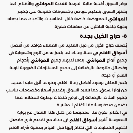
يوفر السوق أغذية عالية الجودة لتغذية
والأغنام. كما
المواشي
يشتهر السوق بتقديم عروض وخصومات متنوعة على جميع
المعروضة، خاصة خلال المناسبات والأعياد، مما يجعله
المواشي
وجهة جاذبة للباحثين عن صفقات مميزة.
8- حراج الخيل بجدة
يُصنف حراج الخيل من قبل العديد من العملاء كواحد من أفضل
في جدة، وذلك لما يتميز به من تنوع وشمولية في
أسواق الغنم
جميع أنواع
. يتوفر لديهم جميع
بأحجام
المواشي
المواشي
وفصائل متنوعة، بالإضافة إلى جميع المستلزمات الضرورية لتربية
الغنم أو ذبحه.
يتميز المكان بوجود أفضل رعاة الغنم، وهو ما أثنى عليه العديد
من زوار السوق. كما ينفرد السوق بتقديم أسعار وخصومات تناسب
جميع الفئات، بالإضافة إلى توفير خدمات بيطرية للعملاء، مما
يضمن صحة وسلامة الأغنام المشتراة.
في الختام، نكون قد استعرضنا من خلال هذا المقال عبر بوابة
السعودية أشهر
في جدة، مع تقديم شرح مفصل
أسواق الغنم
لجميع المعلومات التي تحتاج إليها قبل القيام بعملية شراء الغنم