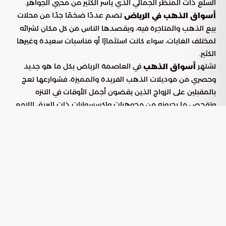
السلع ذات المنظر الجمالي الذي يأسر الكثير من محبي الجواهر.
تضم عددًا ضخمًا جدًا من محلات
أسواق الذهب
في الرياض
بيع الذهب والمتاجرة فيه، ويقصدها الناس من كل مكان لشرائه
لمختلف الغايات، سواء كانت استثمارًا أو مناسبات سعيدة وغيرها
الكثير.
تشتهر
في العاصمة الرياض بكل ما هو جديد
أسواق الذهب
وحصري من موديلات الذهب الفريدة والمميزة، فشوارعها تعج
بالمقبلين على الزواج الذين يقضون أجمل الأوقات في التنزه
وتفحص ما يحبونه من مجوهرات وإكسسوارات ذات البريق اللامع.
في هذا المقال من
، سنعرفكم على أبرز
بوابة السعودية
أسواق
وأبرز المحلات العالمية المخصصة للشراء.
الذهب
أشهر
بالرياض
أسواق الذهب
تعرفوا على
الأبرز في العاصمة الرياض. فالعاصمة
سوق الذهب
تعج بالأسواق المخصصة لبيع هذه السلعة الثمينة بديعة
الجمال:
سوق طيبه للذهب بالرياض