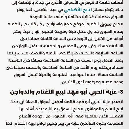
أصناف خاصة لا تتوفر في الأسواق الأخرى في جدة. بالإضافة إلى
ذلك، يتوفر مسلخ ل
في عيد الأضحى، كما يوفر
ذبح الأضاحي
السوق مكملات غذائية مختلفة وأعلاف عالية الجودة.
يتمتع
الخمرة بموقع مميز واستراتيجي في قلب حي الخمرة.
سوق
يقدم السوق جداول عمل مرنة ومريحة لجميع الزوار؛ حيث يفتح
أبوابه من الاثنين إلى الأربعاء من الساعة الثامنة صباحًا حتى
السابعة مساءً. وفي يومي الخميس والجمعة، يستقبل الزوار من
الساعة السابعة والنصف صباحًا حتى الثامنة والنصف مساءً، بينما
يمتد العمل يوم السبت من الساعة السادسة صباحًا حتى التاسعة
مساءً، ويختتم يوم الأحد من الساعة السادسة والنصف صباحًا حتى
السابعة مساءً. هذه المواعيد المتنوعة والمرنة تجعل السوق
وجهة محببة ومرغوبة لدى الكثيرين.
3- عزبة الحربي أبو فهد لبيع الأغنام والدواجن
تتصدر عزبة الحربي أبو فهد قائمة أفضل أسواق الجملة في جدة
لبيع الغنم والمواشي. يتمتع السوق بمزايا عديدة أشاد بها
العملاء الذين تعاملوا معه. أثنى الكثيرون على جودة الأغنام
المتنوعة وخبرة القائمين عليه في بيع جميع لوازم تربية الأغنام. كما