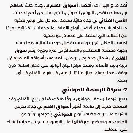
تُعد مراح البيان من أفضل
في جدة، حيث تساهم
أسواق الغنم
في معالجة نقص البروتين الحيواني، الذي يعتبر من أهم تحديات
في جدة حاليًا. تعتمد المراحل على توفير تغذية
الأمن الغذائي
متكاملة باستخدام أفضل أنواع الأعلاف والمكملات الغذائية، بعيدًا
عن الأعلاف التي تعتمد على مصادر غير صحية.
اكتسب المكان شهرة واسعة بفضل جودته العالية، مما جعله
وجهة مفضلة للمطاعم والمسالخ في فترة وجيزة. يقع
سوق
في شمال جدة بحي بريمان، المعروف بأسواقه المتميزة في
الغنم
تربية وبيع الأغنام، وتفتح مراح البيان أبوابها على مدار الساعة دون
توقف، مما يجعلها خيارًا مثاليًا للراغبين في شراء الأغنام في أي
وقت.
7- شركة الرسمة للمواشي
تعتبر شركة الرسمة للمواشي سوقًا متخصصًا في بيع الأغنام، وقد
انضمت حديثًا إلى قائمة أشهر
في جدة. تحرص
أسواق الغنم
الشركة على تربية مختلف أنواع
بأحجامها وأنواعها
المواشي
المتعددة، وتعرضها عبر قناتها على اليوتيوب لتسهيل عملية الشراء
على العملاء.