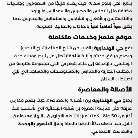
يتميز الحي بتنوع سكانه، حيث يضم مزيجًا من السعوديين وجنسيات
مختلفة مثل اليمنيين والمصريين والسودانيين والهنود
والباكستانيين والأفغان والتشاديين والسنغاليين والنيجيريين، مما
يخلق
بالعادات والتقاليد المتنوعة.
جواً ثقافياً غنياً
موقع متميز وخدمات متكاملة
يقع
بالقرب من شارع الميناء (شارع الذهب)،
حي الهنداوية
ويضم مرافق حديثة وأبنية شاهقة تطل على البحر وميناء جدة
الإسلامي. بالإضافة إلى ذلك، يتوفر في الحي مجموعة متنوعة من
المحلات التجارية والمدارس والمستوصفات والمساجد التي تلبي
احتياجات السكان.
الأصالة والمعاصرة
يمزج
بين الأصالة والمعاصرة، حيث يضم مدارس
حي الهنداوية
عريقة مثل مدرسة المغيرة بن شعبة الابتدائية التي تأسست منذ
أكثر من 50 عامًا. كما يتميز بنشاطه التجاري في النهار وهدوئه في
الليل، مما يجعله مكانًا نابضًا بالحياة ويعزز
الشعور بالوحدة
والتماسك الاجتماعي.