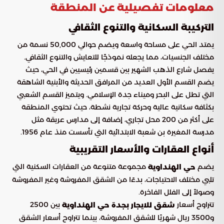
معلومات تفصيلية عن المنطقة
التركيبة السكانية والتنوع الثقافي
يمتد الحي على مساحة واسعة ويضم حوالي 50,000 نسمة من
مختلف الجنسيات، مما يجعله نموذجًا للتعايش والتنوع الثقافي.
يفصل شارع الذهب الشهير بين قسمين رئيسيين في الحي، حيث
يضم القسم الأول العديد من المرافق الحديثة والأبنية الشاهقة
التي تطل على البحر وميناء جدة الإسلامي. ويتميز القسم الشعبي
بكثافة سكانية عالية وحركة تجارية نشطة، حيث تحتوي المنطقة
على أكثر من 200 محل تجاري، إضافة إلى مدارس عريقة مثل
مدرسة المغيرة بن شعبة الابتدائية التي تأسست منذ عام 1956.
أنواع العقارات والأسعار التقريبية
يضم
مجموعة متنوعة من العقارات السكنية التي
حي الهنداوية
تلبي مختلف الاحتياجات، بدءًا من الشقق المفروشة وغير المفروشة
وصولاً إلى الفلل الفاخرة.
تتراوح أسعار
بين 2500
شقق للايجار بجدة حي الهنداوية
و3500 ريال شهريًا للشقق المفروشة، بينما تتراوح أسعار الشقق