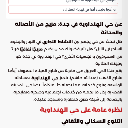
و أخيرا وليس آخرا في نهاية المقال :
عن حي الهنداوية في جدة: مزيج من الأصالة
والحداثة
هل تبحث عن حي يجمع بين
في النهار والهدوء
النشاط التجاري
الساحر في الليل؟ هل يثير فضولك مكان يضم
فريدًا
مزيجًا ثقافيًا
من السعوديين والجنسيات الأخرى؟ حي الهنداوية في جدة هو
وجهتك المثالية.
يقع هذا الحي العريق على مقربة من شارع الميناء المعروف أيضًا
بشارع الذهب (عبدالله هاشم). يتميز
بمساحته
حي الهنداوية
الواسعة وتنوع خدماته، مما يجعله حيًا متكاملًا يضاهي المدينة
العصرية بكل ما تحمله من خدمات اجتماعية وصحية وتعليمية،
بالإضافة إلى شبكة طرق متطورة ومساجد عديدة.
نظرة عامة على حي الهنداوية
التنوع السكاني والثقافي