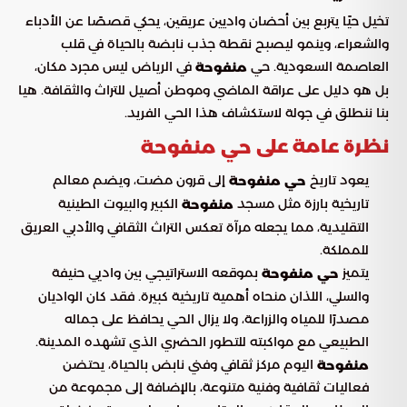
تخيل حيًا يتربع بين أحضان واديين عريقين، يحكي قصصًا عن الأدباء
والشعراء، وينمو ليصبح نقطة جذب نابضة بالحياة في قلب
العاصمة السعودية. حي
في الرياض ليس مجرد مكان،
منفوحة
بل هو دليل على عراقة الماضي وموطن أصيل للتراث والثقافة. هيا
بنا ننطلق في جولة لاستكشاف هذا الحي الفريد.
نظرة عامة على
حي منفوحة
يعود تاريخ
إلى قرون مضت، ويضم معالم
حي منفوحة
تاريخية بارزة مثل مسجد
الكبير والبيوت الطينية
منفوحة
التقليدية، مما يجعله مرآة تعكس التراث الثقافي والأدبي العريق
للمملكة.
يتميز
بموقعه الاستراتيجي بين واديي حنيفة
حي منفوحة
والسلي، اللذان منحاه أهمية تاريخية كبيرة. فقد كان الواديان
مصدرًا للمياه والزراعة، ولا يزال الحي يحافظ على جماله
الطبيعي مع مواكبته للتطور الحضري الذي تشهده المدينة.
اليوم مركز ثقافي وفني نابض بالحياة، يحتضن
منفوحة
فعاليات ثقافية وفنية متنوعة، بالإضافة إلى مجموعة من