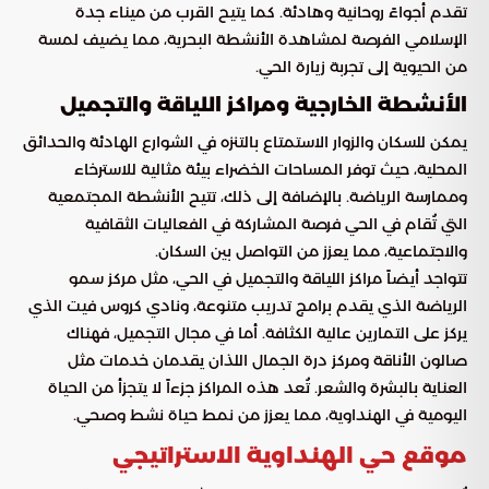
تقدم أجواءً روحانية وهادئة. كما يتيح القرب من ميناء جدة
الإسلامي الفرصة لمشاهدة الأنشطة البحرية، مما يضيف لمسة
من الحيوية إلى تجربة زيارة الحي.
الأنشطة الخارجية ومراكز اللياقة والتجميل
يمكن للسكان والزوار الاستمتاع بالتنزه في الشوارع الهادئة والحدائق
المحلية، حيث توفر المساحات الخضراء بيئة مثالية للاسترخاء
وممارسة الرياضة. بالإضافة إلى ذلك، تتيح الأنشطة المجتمعية
التي تُقام في الحي فرصة المشاركة في الفعاليات الثقافية
والاجتماعية، مما يعزز من التواصل بين السكان.
تتواجد أيضاً مراكز اللياقة والتجميل في الحي، مثل مركز سمو
الرياضة الذي يقدم برامج تدريب متنوعة، ونادي كروس فيت الذي
يركز على التمارين عالية الكثافة. أما في مجال التجميل، فهناك
صالون الأناقة ومركز درة الجمال اللذان يقدمان خدمات مثل
العناية بالبشرة والشعر. تُعد هذه المراكز جزءاً لا يتجزأ من الحياة
اليومية في الهنداوية، مما يعزز من نمط حياة نشط وصحي.
موقع حي الهنداوية الاستراتيجي