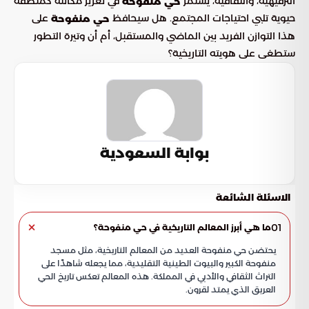
الترفيهية، والثقافية، يستمر
في تعزيز مكانته كمنطقة
حي منفوحة
حيوية تلبي احتياجات المجتمع. هل سيحافظ
على
حي منفوحة
هذا التوازن الفريد بين الماضي والمستقبل، أم أن وتيرة التطور
ستطغى على هويته التاريخية؟
بوابة السعودية
الاسئلة الشائعة
01
ما هي أبرز المعالم التاريخية في حي منفوحة؟
يحتضن حي منفوحة العديد من المعالم التاريخية، مثل مسجد
منفوحة الكبير والبيوت الطينية التقليدية، مما يجعله شاهدًا على
التراث الثقافي والأدبي في المملكة. هذه المعالم تعكس تاريخ الحي
العريق الذي يمتد لقرون.