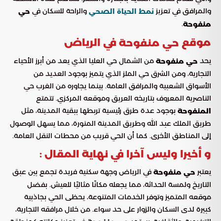
والمرافق في تعزيز
والراحة للسكان في
نمط الحياة الصحي
حي
.
منفوحة
موقع
في الرياض
حي منفوحة
يحد
من الشمال حي العليا الذي يعد من أبرز الأحياء
حي منفوحة
التجارية، ومن الشرق حي الملز الذي يتميز بوجود العديد من
الأسواق الشعبية والمرافق العامة. بينما يجاوره من الغرب حي
الناصرية المعروف بتاريخه العريق وموقعه المركزي. تتمتع
بوجود عدة طرق رئيسية تربطها ببقية المدينة، مثل
المنفوحة
طريق الملك عبد الله وطريق المدينة المنورة، مما يسهل الوصول
إلى المناطق الأخرى. كما أن الحي قريب من محطات النقل العامة.
و أخيرا وليس آخرا في نهاية المقال :
يعتبر
في الرياض وجهة سكنية فريدة تجمع بين عبق
حي منفوحة
التاريخ ولمسة الحداثة، مما يجعله مكانًا مثاليًا للعيش. بفضل
موقعه المتميز وتوفر الخدمات المتنوعة، يحظى الحي بجاذبية
كبيرة لدى السكان والزوار على حد سواء. من خلال مرافقه التجارية،