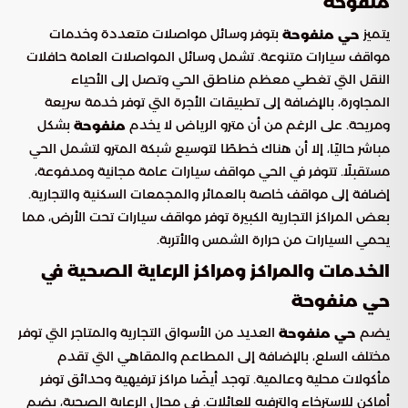
منفوحة
يتميز
بتوفر وسائل مواصلات متعددة وخدمات
حي منفوحة
مواقف سيارات متنوعة. تشمل وسائل المواصلات العامة حافلات
النقل التي تغطي معظم مناطق الحي وتصل إلى الأحياء
المجاورة، بالإضافة إلى تطبيقات الأجرة التي توفر خدمة سريعة
ومريحة. على الرغم من أن مترو الرياض لا يخدم
بشكل
منفوحة
مباشر حاليًا، إلا أن هناك خططًا لتوسيع شبكة المترو لتشمل الحي
مستقبلًا. تتوفر في الحي مواقف سيارات عامة مجانية ومدفوعة،
إضافة إلى مواقف خاصة بالعمائر والمجمعات السكنية والتجارية.
بعض المراكز التجارية الكبيرة توفر مواقف سيارات تحت الأرض، مما
يحمي السيارات من حرارة الشمس والأتربة.
الخدمات والمراكز ومراكز الرعاية الصحية في
حي منفوحة
يضم
العديد من الأسواق التجارية والمتاجر التي توفر
حي منفوحة
مختلف السلع، بالإضافة إلى المطاعم والمقاهي التي تقدم
مأكولات محلية وعالمية. توجد أيضًا مراكز ترفيهية وحدائق توفر
أماكن للاسترخاء والترفيه للعائلات. في مجال الرعاية الصحية، يضم