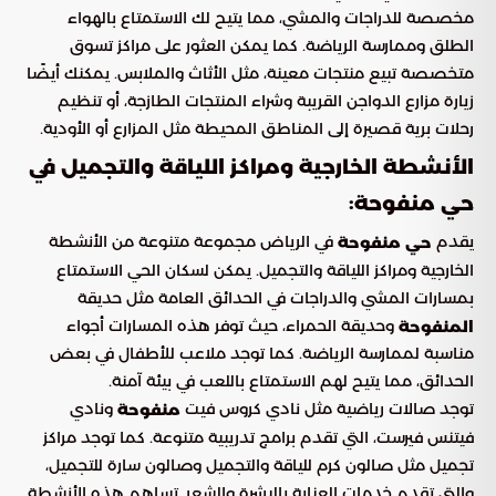
مخصصة للدراجات والمشي، مما يتيح لك الاستمتاع بالهواء
الطلق وممارسة الرياضة. كما يمكن العثور على مراكز تسوق
متخصصة تبيع منتجات معينة، مثل الأثاث والملابس. يمكنك أيضًا
زيارة مزارع الدواجن القريبة وشراء المنتجات الطازجة، أو تنظيم
رحلات برية قصيرة إلى المناطق المحيطة مثل المزارع أو الأودية.
الأنشطة الخارجية ومراكز اللياقة والتجميل في
:
حي منفوحة
يقدم
في الرياض مجموعة متنوعة من الأنشطة
حي منفوحة
الخارجية ومراكز اللياقة والتجميل. يمكن لسكان الحي الاستمتاع
بمسارات المشي والدراجات في الحدائق العامة مثل حديقة
وحديقة الحمراء، حيث توفر هذه المسارات أجواء
المنفوحة
مناسبة لممارسة الرياضة. كما توجد ملاعب للأطفال في بعض
الحدائق، مما يتيح لهم الاستمتاع باللعب في بيئة آمنة.
توجد صالات رياضية مثل نادي كروس فيت
ونادي
منفوحة
فيتنس فيرست، التي تقدم برامج تدريبية متنوعة. كما توجد مراكز
تجميل مثل صالون كرم للياقة والتجميل وصالون سارة للتجميل،
والتي تقدم خدمات العناية بالبشرة والشعر. تساهم هذه الأنشطة