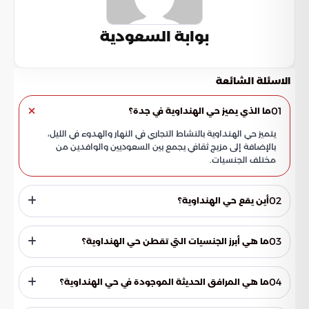
بوابة السعودية
الاسئلة الشائعة
01
ما الذي يميز حي الهنداوية في جدة؟
يتميز حي الهنداوية بالنشاط التجاري في النهار والهدوء في الليل،
بالإضافة إلى مزيج ثقافي يجمع بين السعوديين والوافدين من
مختلف الجنسيات.
02
أين يقع حي الهنداوية؟
يقع حي الهنداوية على الطرف الآخر لشارع الميناء أو شارع الذهب
(عبدالله هاشم).
03
ما هي أبرز الجنسيات التي تقطن حي الهنداوية؟
يقطن الحي مزيج من السعوديين والوافدين من جنسيات مختلفة
مثل اليمن، مصر، السودان، الهند، باكستان، أفغانستان، تشاد،
04
ما هي المرافق الحديثة الموجودة في حي الهنداوية؟
السنغال، ونيجيريا.
يضم الحي مرافق حديثة وأبنية شاهقة تطل على البحر وميناء جدة