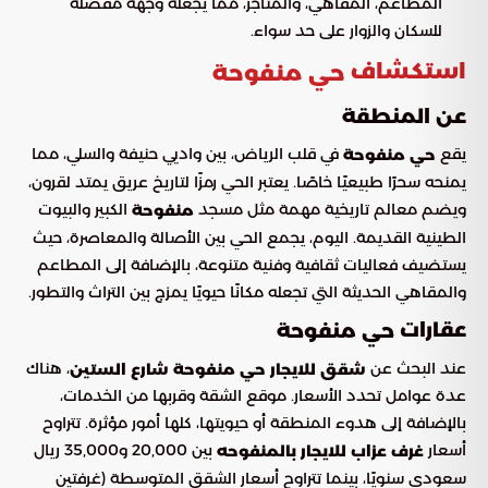
المطاعم، المقاهي، والمتاجر، مما يجعله وجهة مفضلة
للسكان والزوار على حد سواء.
استكشاف
حي منفوحة
عن المنطقة
يقع
في قلب الرياض، بين واديي حنيفة والسلي، مما
حي منفوحة
يمنحه سحرًا طبيعيًا خاصًا. يعتبر الحي رمزًا لتاريخ عريق يمتد لقرون،
ويضم معالم تاريخية مهمة مثل مسجد
الكبير والبيوت
منفوحة
الطينية القديمة. اليوم، يجمع الحي بين الأصالة والمعاصرة، حيث
يستضيف فعاليات ثقافية وفنية متنوعة، بالإضافة إلى المطاعم
والمقاهي الحديثة التي تجعله مكانًا حيويًا يمزج بين التراث والتطور.
عقارات
حي منفوحة
عند البحث عن
، هناك
شقق للايجار حي منفوحة شارع الستين
عدة عوامل تحدد الأسعار. موقع الشقة وقربها من الخدمات،
بالإضافة إلى هدوء المنطقة أو حيويتها، كلها أمور مؤثرة. تتراوح
أسعار
بين 20,000 و35,000 ريال
غرف عزاب للايجار بالمنفوحه
سعودي سنويًا، بينما تتراوح أسعار الشقق المتوسطة (غرفتين