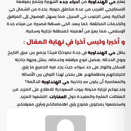
يُعتبر
من
الشهيرة ويتميز بموقعه
حي الهنداوية
احياء جده
الاستراتيجي القريب من عدة مناطق حيوية. يحده من الشمال حي
البخارية، ومن الجنوب حي السبيل، مما يسهل الوصول إلى المرافق
والخدمات المختلفة. كما يبعد الحي مسافة قصيرة عن ميناء جدة
الإسلامي، مما يعزز من أهميته كمنطقة تجارية وسكنية.
و أخيرا وليس آخرا في نهاية المقال :
يظل
في جدة نموذجًا فريدًا يجمع بين عبق التاريخ
حي الهنداوية
وروح الحداثة. بفضل تنوع مرافقه وخدماته، يمثل وجهة جاذبة
للسكان والزوار على حد سواء، حيث يجد فيه الجميع ما يلبي
احتياجاتهم وتطلعاتهم. هل يمكن لهذا التوازن بين الأصالة
والمعاصرة أن يكون سر جاذبية
الدائمة؟
حي الهنداوية
وندعوكم لزيارة مدونة بيوت السعودية للاطلاع على المزيد من
المقالات المثيرة والمفيدة حول
، اكتشفوا المزيد
العقارات
واستمتعوا بمحتوى متنوع يلبي اهتماماتكم ويثري معرفتكم.