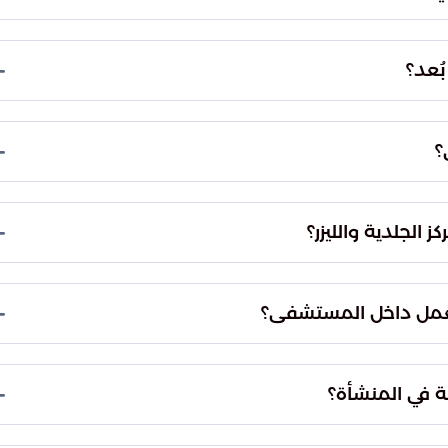
 المراجعين، حيث بلغ عدد المستفيدين من مساراتها
ُعد؟
ساهمت التقنية من خلال "الطب الاتصالي" الذي خدم 2,509 مرضى عبر المنصات الرقمية، مما ساعد
الازدحام داخل أروقة المستشفى وتوفير الجهد على
؟
تقوم فرق الطب المنزلي بتقديم الرعاية الطبية لنحو 1,243 مستفيداً في مقار سكنهم، وتهدف هذه
للأشخاص الذين يجدون صعوبة في التنقل والوصول إلى
الجلدية والليزر؟
ية والليزر 2,430 حالة، حيث خضع المراجعون لأحدث البروتوكولات العلاجية والتجميلية
ة النوعية التي يوفرها المستشفى.
العمل داخل المستشفى؟
" وتقليص زمن الانتظار، وذلك من خلال منهجية تتسم
ت الطبية والإدارية.
ة في المنشأة؟
ر الطبية والفنية والإدارية، مما يضمن انسيابية حركة