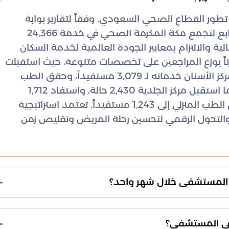
ر القطاع الصحي السعودي. وفقاً لتقارير بوابة
السعودية، نجح مستشفى الملك عبدالعزيز التابع لتجمع مكة المكرمة الصحي في خدمة 24,366
لية والالتزام بمعايير الجودة العالمية لخدمة السكان
رناً يوزع المراجعين على تخصصات متنوعة، حيث استقبلت
العيادات الخارجية 13,393 مراجعاً، بينما قدم مركز الأسنان خدماته لـ 3,079 مستفيداً، وحقق الطب
الاتصالي قفزة تقنية بخدمة 2,509 مرضى. كما استقبل مركز الجلدية 2,430 حالة، واستفاد 1,712
شخصاً من العلاج الطبيعي، بينما وصلت فرق الطب المنزلي إلى 1,243 مستفيداً. تعتمد استراتيجية
والتحول الرقمي لتحسين رحلة المريض وتقليص زمن
المستشفى خلال شهر واحد؟
مات متكاملة في مستشفى الملك عبدالعزيز بمكة المكرمة
في المستشفى؟