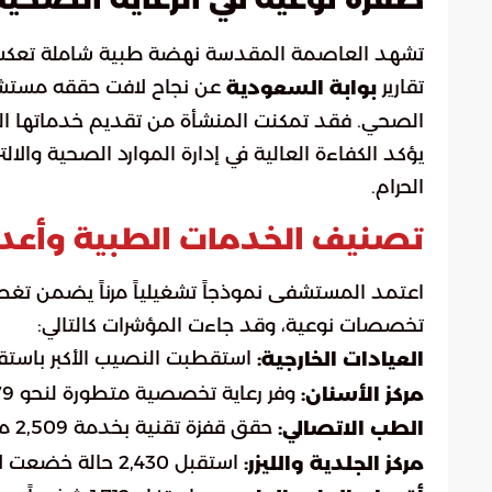
تشهد العاصمة المقدسة نهضة طبية شاملة تعكس
تقارير
عن نجاح لافت حققه مستشفى 
بوابة السعودية
يؤكد الكفاءة العالية في إدارة الموارد الصحية والالت
الحرام.
تصنيف الخدمات الطبية وأعد
اعتمد المستشفى نموذجاً تشغيلياً مرناً يضمن تغطية
تخصصات نوعية، وقد جاءت المؤشرات كالتالي:
استقطبت النصيب الأكبر باستقبال 13,393 مراجعاً في مختلف المسارات 
العيادات الخارجية:
وفر رعاية تخصصية متطورة لنحو 3,079 مستفيداً.
مركز الأسنان:
حقق قفزة تقنية بخدمة 2,509 مرضى عبر المنصات الرقمية المعتمدة.
الطب الاتصالي:
استقبل 2,430 حالة خضعت لأحدث البروتوكولات العلاجية والتجميلية.
مركز الجلدية والليزر: