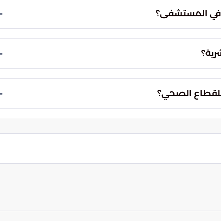
يير السلامة العامة وبروتوكولات الوقاية من العدوى.
 في المستشفى؟
وفرت أقسام العلاج الطبيعي برامج تأهيلية واستعادة حركة لنحو 1,712 شخصاً، مما يساهم في تحسين
وظائفهم البدنية بفاعلية.
رية؟
ى تخفيف الضغط عن العيادات الحضورية، مما أتاح توجيه
اً ورفع وتيرة الإنتاجية العامة للمستشفى.
ر للقطاع الصحي؟
ة للمستشفيات، بحيث تنتقل الرعاية من "مقر الخدمة" إلى
 عن بُعد والخدمات المنزلية المتطورة.