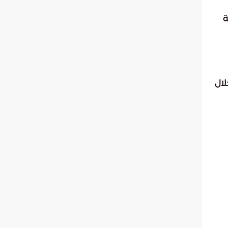
ية
لال