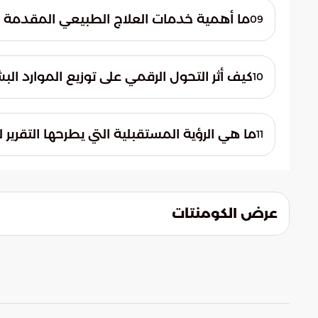
المرضى بين الأقسام، مع الالتزام الصارم بمعا
ما أهمية خدمات العلاج الطبيعي المقدمة
09
جودة حياة المرضى ومساعدتهم على استعادة 
كيف أثر التحول الرقمي على توزيع الموارد البش
10
أدى التحول الرقمي وتفعيل الحلول الذكية إل
الموارد الطبية المتاحة نحو الحالات الأكثر حرج
ما هي الرؤية المستقبلية التي يطرحها التقري
11
تتمثل الرؤية في إعادة تشكيل الهوية التقليدي
"موقع المريض" عبر التوسع في تقنيات الرعاية
عرض الكومنتات