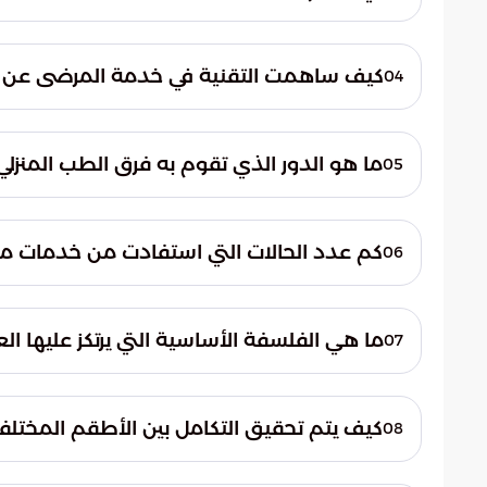
استقطبت العيادات الخارجية النصيب الأكبر من
العلاجية المختلفة 13,393 مراجعاً، مما يجعلها القسم الأكثر إشغالاً داخل المستشفى.
كيف ساهمت التقنية في خدمة المرضى عن ب
04
في متابعة الحالات المستقرة بفعالية وتقليل 
ما هو الدور الذي تقوم به فرق الطب المنزلي
05
المرضى.
الخدمة إلى ضمان استدامة الرعاية الصحية 
كم عدد الحالات التي استفادت من خدمات مركز 
06
المستشفى.
استقبل مركز الجلد
المعتمدة، مما يعكس تطور الخدمات التخصصي
ما هي الفلسفة الأساسية التي يرتكز عليها 
07
ترتكز فلسفة العمل على تحسين "رحلة المريض
بالتناغم بين الكوادر والابتكار في تقديم الخدما
كيف يتم تحقيق التكامل بين الأطقم المختلف
08
يتحقق التكامل عبر التنسيق الدقيق بين الكواد