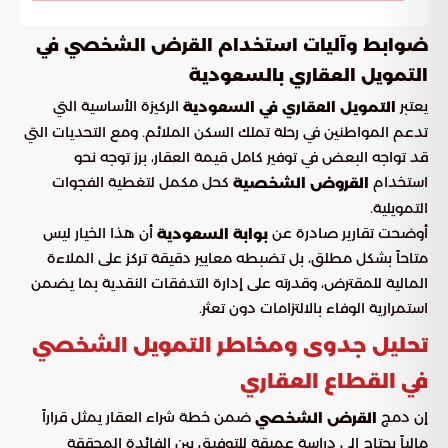
ضوابط وآليات استخدام القرض الشخصي في
التمويل العقاري بالسعودية
يعتبر
الركيزة الأساسية التي
التمويل العقاري في السعودية
تدعم المواطنين في رحلة تملك السكن الملائم. ومع التحديات التي
قد تواجه البعض في توفير كامل قيمة العقار، برز توجه نحو
استخدام
كحل مكمل لتغطية الفجوات
القروض الشخصية
التمويلية.
أوضحت تقارير صادرة عن
أن هذا الخيار ليس
بوابة السعودية
متاحاً بشكل مطلق، بل تضبطه معايير دقيقة تركز على الملاءة
المالية للمقترض، وقدرته على إدارة التدفقات النقدية بما يضمن
استمرارية الوفاء بالالتزامات دون تعثر.
تحليل جدوى ومخاطر التمويل الشخصي
في القطاع العقاري
إن دمج
ضمن خطة شراء العقار يمثل قراراً
القرض الشخصي
مالياً يحتاج إلى دراسة عميقة للتوفيق بين الفائدة المحققة