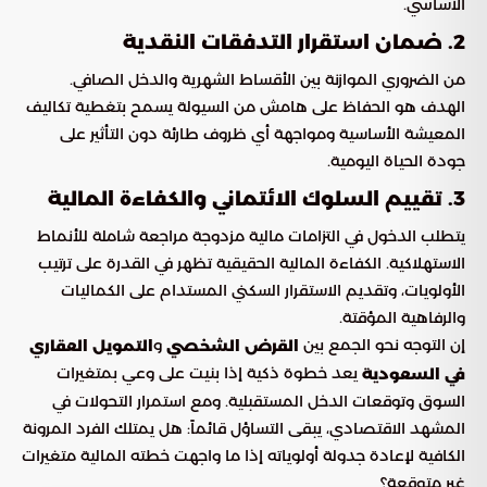
الأساسي.
2. ضمان استقرار التدفقات النقدية
من الضروري الموازنة بين الأقساط الشهرية والدخل الصافي.
الهدف هو الحفاظ على هامش من السيولة يسمح بتغطية تكاليف
المعيشة الأساسية ومواجهة أي ظروف طارئة دون التأثير على
جودة الحياة اليومية.
3. تقييم السلوك الائتماني والكفاءة المالية
يتطلب الدخول في التزامات مالية مزدوجة مراجعة شاملة للأنماط
الاستهلاكية. الكفاءة المالية الحقيقية تظهر في القدرة على ترتيب
الأولويات، وتقديم الاستقرار السكني المستدام على الكماليات
والرفاهية المؤقتة.
إن التوجه نحو الجمع بين
و
القرض الشخصي
التمويل العقاري
يعد خطوة ذكية إذا بنيت على وعي بمتغيرات
في السعودية
السوق وتوقعات الدخل المستقبلية. ومع استمرار التحولات في
المشهد الاقتصادي، يبقى التساؤل قائماً: هل يمتلك الفرد المرونة
الكافية لإعادة جدولة أولوياته إذا ما واجهت خطته المالية متغيرات
غير متوقعة؟