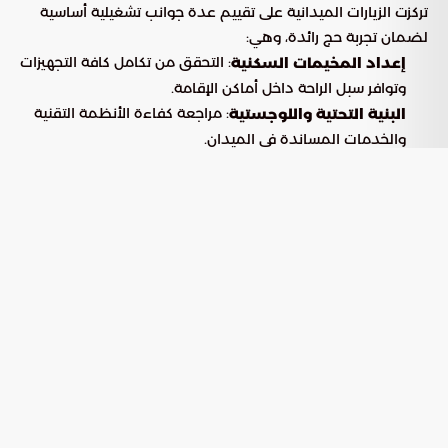
تركزت الزيارات الميدانية على تقييم عدة جوانب تشغيلية أساسية
لضمان تجربة حج رائدة، وهي:
: التحقق من تكامل كافة التجهيزات
إعداد المخيمات السكنية
وتوافر سبل الراحة داخل أماكن الإقامة.
: مراجعة كفاءة الأنظمة التقنية
البنية التحتية واللوجستية
والخدمات المساندة في الميدان.
: تفعيل حلول مبتكرة لضمان سلاسة تنقل
انسيابية الحركة
الحشود عبر المسارات المخصصة.
استراتيجيات تطوير تجربة الحاج
وفقاً لما أوردته “بوابة السعودية”، تعتمد خطة العمل الحالية على
دمج التقنيات الحديثة مع التنسيق المؤسسي المكثف عبر الركائز
التالية:
1. الحلول الرقمية والرقابة
تفعيل أنظمة تقنية متطورة لمراقبة مستوى جودة الخدمات
بشكل فوري، مما يساهم في سرعة الاستجابة للمتطلبات الميدانية
ومعالجة أي ملاحظات بشكل آني.