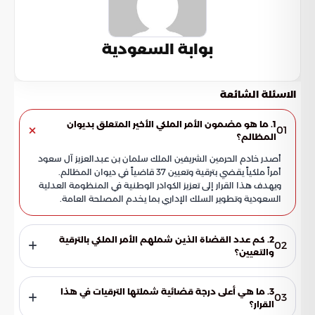
بوابة السعودية
الاسئلة الشائعة
1. ما هو مضمون الأمر الملكي الأخير المتعلق بديوان
01
المظالم؟
أصدر خادم الحرمين الشريفين الملك سلمان بن عبدالعزيز آل سعود
أمراً ملكياً يقضي بترقية وتعيين 37 قاضياً في ديوان المظالم.
ويهدف هذا القرار إلى تعزيز الكوادر الوطنية في المنظومة العدلية
السعودية وتطوير السلك الإداري بما يخدم المصلحة العامة.
2. كم عدد القضاة الذين شملهم الأمر الملكي بالترقية
02
والتعيين؟
شمل الأمر الملكي الكريم ما مجموعه 37 قاضياً، حيث توزعت
القرارات بين ترقيات لدرجات قضائية عليا وتعيينات جديدة. تأتي هذه
3. ما هي أعلى درجة قضائية شملتها الترقيات في هذا
03
الخطوة لرفد المحاكم الإدارية بكفاءات قادرة على تحمل
القرار؟
المسؤوليات القضائية الملقاة على عاتقهم.