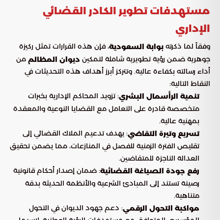
مستهدفات تطوير الكادر القضائي
الإداري
وفقاً لما ذكرته
، فإن هذه القرارات تمثل ركيزة
بوابة السعودية
جوهرية ضمن رؤية تطويرية شاملة لتمكين
من
ديوان المظالم
أداء رسالته بكفاءة عالية. وتتركز أبرز أهداف هذه التحديثات في
النقاط التالية:
: تزويد المحاكم الإدارية بخبرات
تنمية الرأسمال البشري
متخصصة قادرة على التعامل مع القضايا النوعية والمعقدة
بمهنية عالية.
: يهدف تدعيم الملاك القضائي إلى
تسريع وتيرة التقاضي
تقليص الفترة الزمنية للفصل في المنازعات، مما يضمن تحقيق
العدالة الناجزة للمتقاضين.
: ضمان إصدار أحكام قانونية
رفع جودة الصياغة القضائية
رصينة تستند إلى المبادئ الشرعية والأنظمة الحديثة بدقة
متناهية.
: دعم جهود الديوان في التحول
مواكبة التحول الرقمي