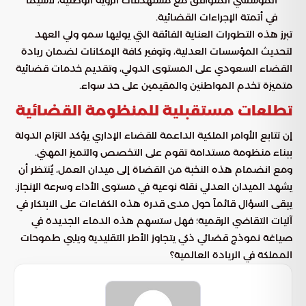
المؤسسي المتوافق مع مستهدفات الرؤية الوطنية، لاسيما
في أتمتة الإجراءات القضائية.
تبرز هذه التطورات العناية الفائقة التي يوليها سمو ولي العهد
لتحديث المؤسسات العدلية، وتوفير كافة الإمكانات لضمان ريادة
القضاء السعودي على المستوى الدولي، وتقديم خدمات قضائية
متميزة تخدم المواطنين والمقيمين على حد سواء.
تطلعات مستقبلية للمنظومة القضائية
إن تتابع الأوامر الملكية الداعمة للقضاء الإداري يؤكد التزام الدولة
ببناء منظومة مستدامة تقوم على التخصص والتميز المهني.
ومع انضمام هذه النخبة من القضاة إلى ميدان العمل، يُنتظر أن
يشهد الميدان العدلي نقلة نوعية في مستوى الأداء وسرعة الإنجاز.
يبقى السؤال قائماً حول مدى قدرة هذه الكفاءات على الابتكار في
آليات التقاضي الرقمية؛ فهل ستسهم هذه الدماء الجديدة في
صياغة نموذج قضائي ذكي يتجاوز الأطر التقليدية ويلبي طموحات
المملكة في الريادة العالمية؟