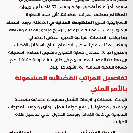
سعود، أمراً ملكياً يقضي بترقية وتعيين 37 قاضياً في
ديوان
بمختلف المراتب القضائية. تأتي هذه الخطوة
المظالم
الاستراتيجية لتعزيز
في المملكة، ورفد القضاء
المنظومة العدلية
الإداري بكفاءات وطنية قادرة على ترسيخ مبادئ العدالة والنزاهة،
بما يواكب التطلعات القيادية لتطوير المرفق القضائي.
ويعكس هذا الدعم السامي الاهتمام البالغ باستقلال القضاء
وتطوير أدواته، لضمان حماية الحقوق وتحقيق الكفاءة التشغيلية
في معالجة القضايا، مما يسهم في خلق بيئة قانونية متينة تدعم
مسيرة التنمية الشاملة التي تشهدها البلاد.
تفاصيل المراتب القضائية المشمولة
بالأمر الملكي
تنوعت التعيينات والترقيات لتشمل مستويات قضائية متعددة،
تهدف في مجملها إلى دفع عجلة العمل الإداري وتجويد المخرجات
القانونية في كافة الدوائر. ويوضح الجدول التالي تفاصيل هذه
المراتب:
الدرجة القضائية
العدد
نوع الإجراء