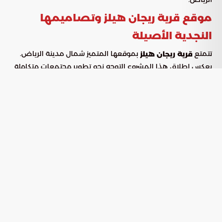
موقع قرية ريجان هيلز وتصاميمها
النجدية الأصيلة
تتمتع
بموقعها المتميز شمال مدينة الرياض.
قرية ريجان هيلز
يعكس إطلاق هذا المشروع التوجه نحو تطوير مجتمعات متكاملة
تهدف إلى تحسين جودة الحياة، وتتماشى مع الأهداف التنموية
الحضرية للمملكة. توفر القرية بيئات سكنية حديثة تجمع بين جودة
البناء والتخطيط الفعال، مع توفير مرافق وخدمات متكاملة
للمقيمين.
وحدات سكنية متكاملة بلمسة عصرية
تضم القرية مجموعة من الوحدات السكنية النموذجية. يمكن للزوار
الاطلاع على تفاصيل التصميم ودقة التنفيذ. يعكس هذا
المستوى من الجودة المعايير المتبعة في تطوير القرية. تقدم
هذه الوحدات تصورًا لنمط الحياة داخل هذا المجمع السكني
المسوّر. تتميز التصاميم بطابعها العصري المستوحى من العمارة
النجدية الأصيلة، مما يعبر عن الهوية المحلية.