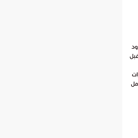
ود
قبل
ات
مل