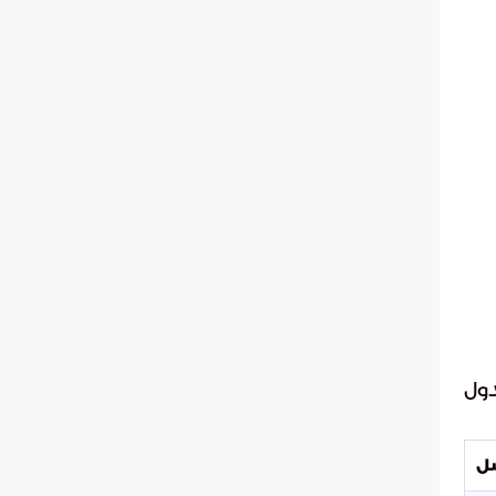
دول
صل