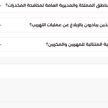
 والرياض، والمنطقة الشرقية الإبلاغ عن الحالات الأمنية
غ.
بالنسبة لبقية مناطق المملكة، يمكن التواصل عبر الرقمين 999 أو 994. أما الراغبين في التواصل
للإبلاغ عن جرائم الترويج والتهريب، فيمكنهم الاتصال
نين مع الأجهزة الأمنية لضمان سلامتهم وتشجيع
ت المخصصة للبلاغات السرية التامة لهوية المبلغين،
ماية الوطن من آفة المخدرات.
 السعودية محمية بيقظة مستمرة وقبضة أمنية تزداد
بحت محاولات الاختراق مغامرات خاسرة، حيث أثبتت
ستهدف العبث بمقدرات الوطن وأمنه.