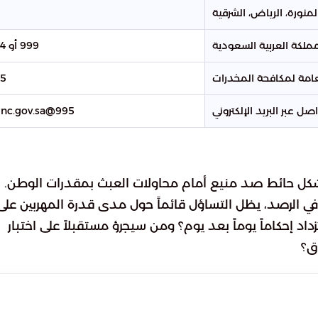
لمنورة، الرياض، الشرقية
1
ملكة العربية السعودية
999 أو 994
عامة لمكافحة المخدرات
95
اصل عبر البريد الإلكتروني
995@gdnc.gov.sa
تشكل حائط صد منيع أمام محاولات العبث بمقدرات الوطن.
في الرصد، يظل التساؤل قائماً حول مدى قدرة المهربين على
اد إحكاماً يوماً بعد يوم؟ ومن سيجرؤ مستقبلاً على اختبار
ق؟