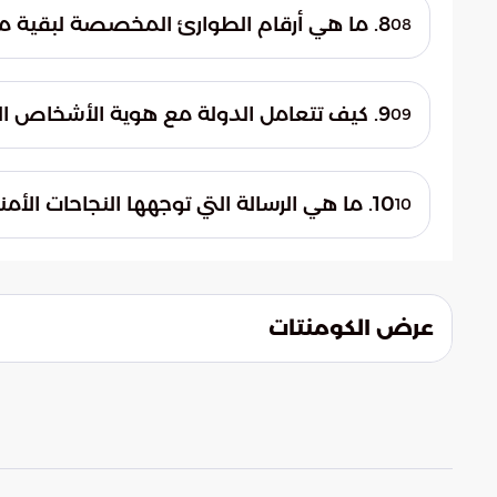
والمقيمين في مكة المكرمة، والمدينة المنورة،
8. ما هي أرقام الطوارئ المخصصة لبقية مناطق المملكة والمديرية العامة لمكافحة المخدرات؟
08
أو محاولات التهريب عبر الاتصال بالرقم الموحد 911، مع ضمان السرية التامة للمبل
مباشرة مع المديرية العامة لمكافحة المخدرات 
9. كيف تتعامل الدولة مع هوية الأشخاص الذين يبادرون بالإبلاغ عن عمليات التهريب؟
09
بالرقم المخصص 995 أو المراسلة عبر البريد الإلكتروني الرسمي للمديرية.
تولي الدولة أهمية قصوى لخصوصية المتعاو
المشاركة المجتمعية. لذا، تضمن جميع القنوا
10. ما هي الرسالة التي توجهها النجاحات الأمنية المتتالية للمهربين والمخربين؟
10
مما يوفر بيئة آمنة للمجتمع للمساهمة في ح
توجه هذه النجاحات رسالة حازمة بأن الحدود
إحكاماً. ومع تطور تقنيات الرصد والرقابة، أص
المنظومة الأمنية فشل كل المحاولات التي ت
عرض الكومنتات