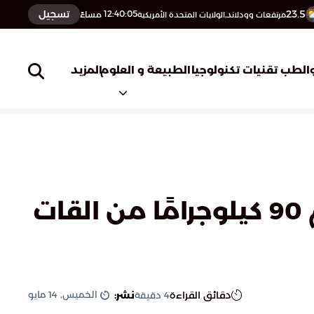
23.5
تسجيل
12:40:06
مساءً
مرتفعات وودلاند,الولايات المتحدة الأمريكية
المزيد
الطب
تقنيات تكنولوجيا
الطبيعة و العلوم
حرس الحدود بعسير يقبض على 6 إثيوبيين لتهريبهم 90 كيلوجرامًا من القات
الخميس, 14 مايو
دقائق القراءة
نشر:
4
دقيقة