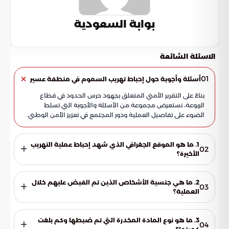
بوابة السعودية
الاسئلة الشائعة
01
أسئلة وأجوبة حول إحباط تهريب السموم في منطقة عسير
بناءً على التقرير الأمني المتعلق بجهود حرس الحدود في قطاع
الربوعة، نستعرض مجموعة من الأسئلة والأجوبة التي تسلط
الضوء على تفاصيل العملية ودور المجتمع في تعزيز الأمن الوطني.
1. ما هو الموقع الجغرافي الذي شهد إحباط عملية التهريب
02
الأخيرة؟
وقعت العملية الأمنية في قطاع الربوعة التابع لمنطقة عسير، حيث
نجحت دوريات حرس الحدود في التصدي لمحاولة اختراق الحدود
2. ما هي جنسية الأشخاص الذين تم القبض عليهم خلال
03
الوطنية من قبل مهربين.
العملية؟
أعلنت الجهات الأمنية أن المتسللين الذين حاولوا تجاوز خط الحدود
بطريقة غير قانونية والقيام بعملية التهريب هما شخصان من
3. ما هو نوع المادة المخدرة التي تم ضبطها وكم بلغت
04
الجنسية اليمنية.