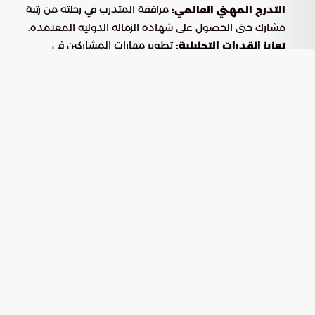
مرافقة المتدرب في رحلته من رتبة
التدرج المهني العالمي:
مشارك حتى الحصول على شهادة الزمالة الدولية المعتمدة.
تطوير مهارات المشاركين في
تعزيز القدرات التحليلية:
النمذجة الاكتوارية، الإحصاء التطبيقي، والرياضيات المالية
المتقدمة.
تزويد الكوادر بالأدوات اللازمة لتقييم
ابتكار حلول المخاطر:
التهديدات المالية وتصميم منتجات تأمينية متطورة.
المواعيد الزمنية والشهادات المهنية
المستهدفة
نقلت
أن البرنامج يتضمن جداول زمنية محددة
بوابة السعودية
للدورات التحضيرية، تهدف إلى دعم المتقدمين في اجتياز الاختبارات
المهنية التي تقدمها الهيئات الدولية الرائدة في هذا المجال.
البرنامج
الجهة المانحة
تاريخ البدء
التحضيري
المتوقع
اختبار (P)
جمعية الاكتواريين
22 يونيو