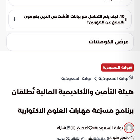
نعم، خصصت الجهات المعنية الرقم 995 لاستقبال البلاغات
المتعلقة بجرائم المخدرات، بالإضافة إلى توفير بريد إلكتروني رسمي
10. كيف يتم التعامل مع بيانات الأشخاص الذين يقومون
11
للمديرية العامة لمكافحة المخدرات.
بالتبليغ عن المهربين؟
تلتزم الجهات الأمنية المختصة بالسرية المطلقة لبيانات المبلغين،
وذلك لتشجيع الجميع على المساهمة في أمن الوطن دون تردد أو
عرض الكومنتات
خوف على خصوصيتهم.
بوابة السعودية
بوابة السعودية
بوابة السعودية
هيئة التأمين والأكاديمية المالية تُطلقان
برنامج مسرّعة مهارات العلوم الاكتوارية
بوابة السعودية
أعجبني
(
0
)
شارك
دقائق القراءة
5
دقيقة
الثلاثاء, 02 يونيو
نشر: