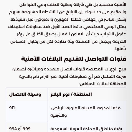
الأمنية فحسب، بل هي شراكة وطنية تتطلب وعي المواطن
والمقيم على حد سواء. إن التبليغ عن الأنشطة المشبوهة يسهم
بشكل مباشر في إجهاض خطط المهربين والمروجين قبل تنفيذها.
يمثل الوعي المجتمعي حائط الصد الأول ضد محاولات استهداف
عقول الشباب، حيث أن التعاون الفعال يضيق الخناق على بؤر
الجريمة ويجعل من المملكة بيئة طاردة لكل من يحاول المساس
بأمنها.
قنوات التواصل لتقديم البلاغات الأمنية
تتيح الجهات المختصة قنوات اتصال متعددة ومباشرة لضمان
سرعة التفاعل مع أي معلومات أمنية، مع التزام تام بالسرية
المطلقة لبيانات المبلغين:
المنطقة / نوع البلاغ
وسيلة الاتصال
مكة المكرمة، المدينة المنورة، الرياض،
911
والشرقية
بقية مناطق المملكة العربية السعودية
999 أو 994