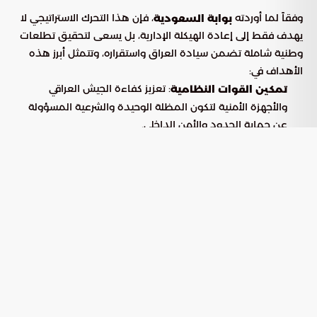
وفقاً لما أوردته
، فإن هذا التحرك الاستراتيجي لا
بوابة السعودية
يهدف فقط إلى إعادة الهيكلة الإدارية، بل يسعى لتحقيق تطلعات
وطنية شاملة تضمن سيادة العراق واستقراره، وتتمثل أبرز هذه
الأهداف في:
: تعزيز كفاءة الجيش العراقي
تمكين القوات النظامية
والأجهزة الأمنية لتكون المظلة الوحيدة والشرعية المسؤولة
عن حماية الحدود والأمن الداخلي.
: إنهاء كافة المظاهر المسلحة
تطبيق السيادة القانونية
التي تعمل خارج السياقات الرسمية، وضمان الامتثال التام
للنصوص الدستورية الحاكمة للمؤسسات الأمنية.
: مأسسة الانتصارات التي تحققت
استدامة المنجز الأمني
ضد الإرهاب وتحويلها إلى استقرار دائم تديره مؤسسات دولة
نظامية.
: ترسيخ صورة العراق أمام المجتمع
رفع المكانة الدولية
الدولي كدولة مؤسسات قوية قادرة على ضبط أمنها وتوحيد
قرارها العسكري.
تأثير تنظيم الملف الأمني على مسارات