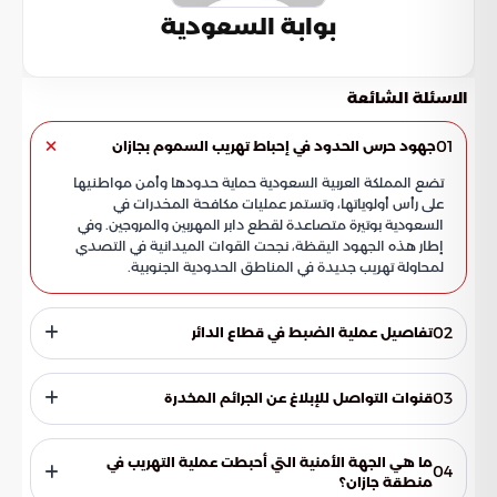
بوابة السعودية
الاسئلة الشائعة
01
جهود حرس الحدود في إحباط تهريب السموم بجازان
تضع المملكة العربية السعودية حماية حدودها وأمن مواطنيها
على رأس أولوياتها، وتستمر عمليات مكافحة المخدرات في
السعودية بوتيرة متصاعدة لقطع دابر المهربين والمروجين. وفي
إطار هذه الجهود اليقظة، نجحت القوات الميدانية في التصدي
لمحاولة تهريب جديدة في المناطق الحدودية الجنوبية.
02
تفاصيل عملية الضبط في قطاع الدائر
أعلنت الدوريات البرية لحرس الحدود في منطقة جازان عن إحباط
عملية تهريب نوعية في قطاع الدائر، حيث تم التعامل مع الموقف
03
قنوات التواصل للإبلاغ عن الجرائم المخدرة
وفق الآتي:
تؤكد الجهات الأمنية أن التعاون المجتمعي هو الركيزة الأساسية
لنجاح العمل الأمني، وتحث الجميع على المبادرة بالإبلاغ عن أي
ما هي الجهة الأمنية التي أحبطت عملية التهريب في
04
نشاط مشبوه يتعلق بالتهريب أو الترويج عبر القنوات المخصصة:
منطقة جازان؟