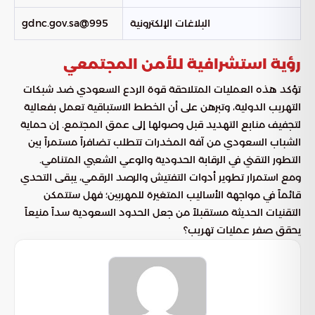
البلاغات الإلكترونية
995@gdnc.gov.sa
رؤية استشرافية للأمن المجتمعي
تؤكد هذه العمليات المتلاحقة قوة الردع السعودي ضد شبكات
التهريب الدولية، وتبرهن على أن الخطط الاستباقية تعمل بفعالية
لتجفيف منابع التهديد قبل وصولها إلى عمق المجتمع. إن حماية
الشباب السعودي من آفة المخدرات تتطلب تضافراً مستمراً بين
التطور التقني في الرقابة الحدودية والوعي الشعبي المتنامي.
ومع استمرار تطوير أدوات التفتيش والرصد الرقمي، يبقى التحدي
قائماً في مواجهة الأساليب المتغيرة للمهربين؛ فهل ستتمكن
التقنيات الحديثة مستقبلاً من جعل الحدود السعودية سداً منيعاً
يحقق صفر عمليات تهريب؟