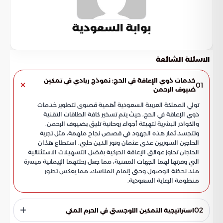
بوابة السعودية
الاسئلة الشائعة
خدمات ذوي الإعاقة في الحج: نموذج ريادي في تمكين
01
ضيوف الرحمن
تولي المملكة العربية السعودية أهمية قصوى لتطوير خدمات
ذوي الإعاقة في الحج، حيث يتم تسخير كافة الطاقات التقنية
والكوادر البشرية لتهيئة أجواء روحانية تليق بضيوف الرحمن.
وتتجسد ثمار هذه الجهود في قصص نجاح ملهمة، مثل تجربة
الحاجين السوريين عدي عثمان ونور الدين حلبي. استطاع هذان
الحاجان تجاوز عوائق الإعاقة الحركية بفضل التسهيلات الاستثنائية
التي وفرتها لهما الجهات المعنية، مما جعل رحلتهما الإيمانية ميسرة
منذ لحظة الوصول وحتى إتمام المناسك، مما يعكس تطور
منظومة الرعاية السعودية.
02
استراتيجية التمكين اللوجستي في الحرم المكي