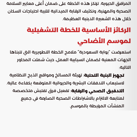
المرافق الحيوية. ترتكز هذه الخطة على ضمان أعلى معايير السلامة
الصحية والمهنية، وتكثيف الرقابة الميدانية لتلبية احتياجات السكان
خلال هذه الشعيرة الدينية العظيمة.
الركائز الأساسية للخطة التشغيلية
لموسم الأضاحي
استعرضت “بوابة السعودية” ملامح الخطة التطويرية التي تتبناها
الجهات المعنية لضمان انسيابية العمل، حيث شملت المحاور
التالية:
: تهيئة المسالخ ومواقع الذبح النظامية
تجهيز البنية التحتية
لاستيعاب التدفقات البشرية والحيوانية المتوقعة بكفاءة عالية.
: تفعيل فرق تفتيش متخصصة
التدقيق الصحي والرقابة
لمتابعة الالتزام بالاشتراطات الصحية الصارمة في جميع
المنشآت المرتبطة بالموسم.
: تنظيم مسارات لوجستية خاصة
دعم العمل الاجتماعي
لتسهيل مهام الجمعيات الخيرية في توزيع الأضاحي وإيصالها
لمستحقيها.
: تقديم إرشادات تثقيفية
مبادرة “أضحيتي” التوعوية