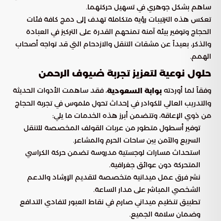
ساهم بشكل جوهري في تسهيل حركتهما.
تعكس هذه الترتيبات رؤية متكاملة تهدف إلى دمج كافة فئات
الحجاج وتوفير بيئة آمنة تمنحهم القدرة على التركيز في العبادة
والذكر، بعيداً عن مشقات التنقل والازدحام التي قد تواجه أصحاب
الهمم.
حلول نوعية لتعزيز تجربة ضيوف الرحمن
وفقاً لما أوردته
، فقد ساهمت الأدوات الحديثة
بوابة السعودية
والتدريب العالي للكوادر في إحداث تحول ملموس في تجربة الحجاج
من ذوي الإعاقة، وتتضمن أبرز هذه الخدمات ما يلي:
توفير أسطول متطور من عربات القولف المخصصة للتنقل
السريع والآمن بين ساحات الحرم والمشاعر.
استحداث مسارات لوجستية مدروسة تضمن حركة الكراسي
المتحركة دون عوائق جغرافية.
نشر فرق عمل ميدانية متخصصة لتقديم الإرشاد والدعم
الشخصي المباشر على مدار الساعة.
تطبيق تنظيم ميداني صارم في نقاط العبور لتفادي التدافع
وضمان سلامة الجميع.