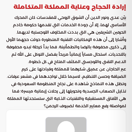
إرادة الحجاج وعناية المملكة المتكاملة
بيّن عدي ونور الدين أن الشوق الروحي للمقدسات كان المحرك
الأساسي لهما، إلا أن جودة الخدمات التي تقدمها حكومة خادم
الحرمين الشريفين هي التي بددت المخاوف اللوجستية لديهما.
وأشارا إلى أن هذه الإمكانيات التقنية المتطورة حولت حجهما الأول
إلى ذكرى محفوفة بالرضا والطمأنينة. فما بدأ كرحلة تبدو محفوفة
بالتحديات، استحال مساراً إيمانياً مريحاً بفضل التوكل على الله ثم
الدعم التقني واللوجستي المكثف المتاح في كل خطوة.
عبر الحاجان عن عميق شكرهما للمملكة وقيادتها على كرم
الضيافة وحسن التنظيم، لاسيما خلال تواجدهما في مشعر عرفات.
وتظل هذه النماذج شاهدة على نجاح المنظومة السعودية في
تذليل الصعاب الجسدية وتحويلها إلى رحلات إيمانية ميسرة؛ فما
هي الآفاق المستقبلية والتقنيات الذكية التي ستستحدثها المملكة
لمواصلة رفع معايير الخدمة لضيوف الرحمن؟