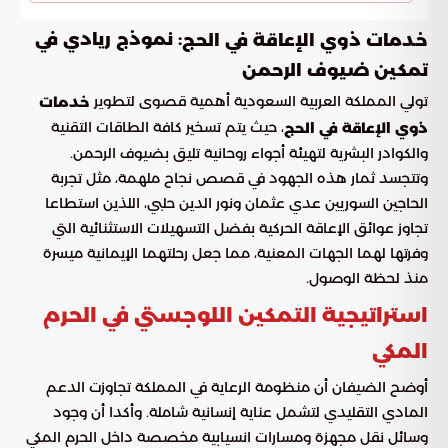
: نموذج ريادي في
خدمات ذوي الإعاقة في الحج
تمكين ضيوف الرحمن
تولي المملكة العربية السعودية أهمية قصوى لتطوير
خدمات
، حيث يتم تسخير كافة الطاقات التقنية
ذوي الإعاقة في الحج
والكوادر البشرية لتهيئة أجواء روحانية تليق بضيوف الرحمن.
وتتجسد ثمار هذه الجهود في قصص نجاح ملهمة، مثل تجربة
الحاجين السوريين عدي عثمان ونور الدين حلبي، اللذين استطاعا
تجاوز عوائق الإعاقة الحركية بفضل التسهيلات الاستثنائية التي
وفرتها لهما الجهات المعنية، مما جعل رحلتهما الإيمانية ميسرة
منذ لحظة الوصول.
استراتيجية التمكين اللوجستي في الحرم
المكي
أوضح الضيفان أن منظومة الرعاية في المملكة تجاوزت الدعم
المادي التقليدي لتشمل عناية إنسانية شاملة. وأكدا أن وجود
وسائل نقل مجهزة ومسارات انسيابية مخصصة داخل الحرم المكي