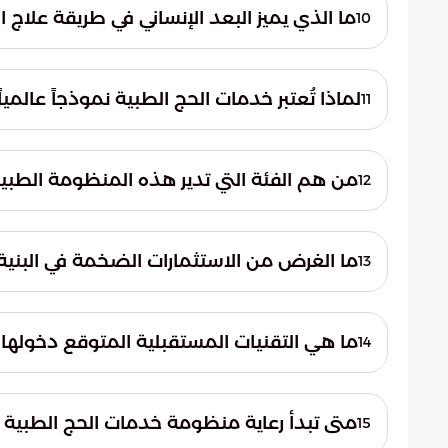
استقرار علاماتهم الحيوية ومنع حدوث أي تد
ما الذي يميز البعد الإنساني في طريقة علاج ا
10
يتميز بالجمع بين المهارة المهنية العالية والت
للحجاج ويمنحهم شعوراً عميقاً بالأمان والراحة 
لماذا تُعتبر خدمات الحج الطبية نموذجاً عالميا
11
لأنها أثبتت كفاءة استثنائية في إدارة الحشود
التشخيص مدى الاحترافية في التعامل مع الأعد
من هم الفئة التي تدير هذه المنظومة الطبية
12
تدار المنظومة بواسطة الكوادر الوطنية السعود
الميدانية والمعقدة، وحظيت بإشادات واسعة
ما الغرض من الاستثمارات الضخمة في البنية 
13
تهدف هذه الاستثمارات إلى تذليل كافة العقب
توفير مرافق متطورة تلبي احتياجات الملايين 
ما هي التقنيات المستقبلية المتوقع دخولها ف
14
من المتوقع أن يلعب الذكاء الاصطناعي والطب 
الصحية الابتكارية، مما يرفع من كفاءة الخدم
متى تبدأ رعاية منظومة خدمات الحج الطبية ل
15