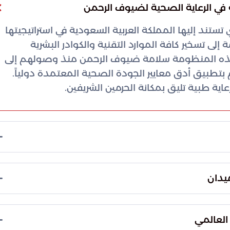
في الرعاية الصحية لضيوف الرحمن
 تستند إليها المملكة العربية السعودية في استراتيجيتها
ى تسخير كافة الموارد التقنية والكوادر البشرية
هذه المنظومة سلامة ضيوف الرحمن منذ وصولهم إلى
 بتطبيق أدق معايير الجودة الصحية المعتمدة دولياً.
ة طبية تليق بمكانة الحرمين الشريفين.
واقع الرعاية الصحية في طيبة الطيبة، حيث عبرت
ها لمستوى العناية الفائقة التي حظيت بها. أوضحت
ميدان
 مما مكنها من أداء مناسكها في حالة من الاستقرار
أحمر السعودي في التعامل مع التحديات الطبية، سواء
 قد تفرضها المتاعب الصحية خلال التنقل بين المشاعر
م بالنقاط التالية:
العالمي