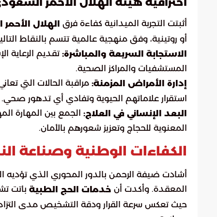
احترافية هيئة الهلال الأحمر السعود
أثبتت التجربة الميدانية كفاءة فرق
الهلال الأحمر
أو روتينية، وفق منهجية عالمية تتسم بالنقاط التالية
تقديم الرعاية ال
الاستجابة السريعة والمباشرة:
المستشفيات والمراكز الصحية.
مراقبة الحالات التي تع
إدارة الأمراض المزمنة:
استقرار علاماتهم الحيوية وتفادي أي تدهور صحي.
الجمع بين المهارة المه
البعد الإنساني في العلاج:
المعنوية للحجاج وتعزيز شعورهم بالأمان.
الكفاءات الوطنية وصناعة ال
أشادت ضيفة الرحمن بالدور المحوري الذي تؤديه ال
المعقدة. وأكدت أن
باتت تشك
خدمات الحج الطبية
حيث تعكس سرعة القرار ودقة التشخيص مدى التزام القي