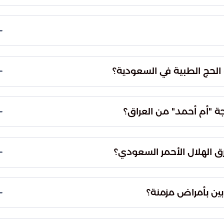
يه الكوادر الوطنية السعودية الشابة في إدارة هذه
ية باتت تشكل نموذجاً يُحتذى به عالمياً في إدارة
قة التشخيص مدى التزام المملكة بتوفير رحلة حج
خمة في البنية التحتية تهدف لتذليل العقبات أمام
هر هذا التميز في القدرة على التعامل مع أعداد هائلة من
ي والطب الاتصالي في صياغة ملامح الرعاية الابتكارية
الحج الطبية في السعودية؟
ت الاستباقية.
ية والكوادر البشرية المؤهلة لخلق بيئة صحية متكاملة
ادرتهم، مع الالتزام بأعلى معايير الجودة العالمية.
ة "أم أحمد" من العراق؟
حالة من الاستقرار الصحي والطمأنينة، وتجاوزت الخدمات
ة التي قد تواجهها أثناء التنقل بين المشاعر.
رق الهلال الأحمر السعودي؟
اشرة في موقع إقامته، وهو ما يقلل بشكل كبير من مشقة
ية البعيدة.
بين بأمراض مزمنة؟
عاني من أمراض مستمرة مثل ضغط الدم، وذلك لضمان