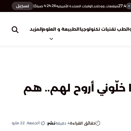
27.4
تسجيل
4:24:27
صباحًا
مرتفعات وودلاند,الولايات المتحدة الأمريكية
المزيد
الطب
تقنيات تكنولوجيا
الطبيعة و العلوم
 خلّوني أروح لهم.. هم
الجمعة, 22 مايو
دقائق القراءة
نشر:
4
دقيقة