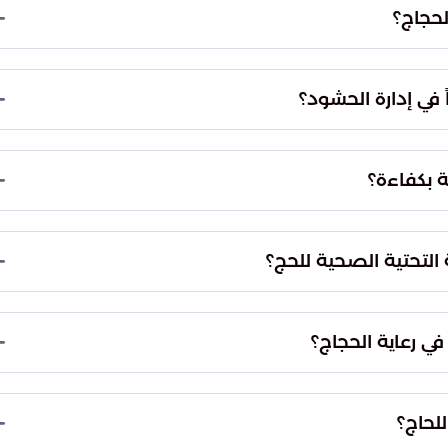
هور صحي مفاجئ خلال فترة الحج.
لحجاج؟
عامل الأخلاقي الراقي، مما يساهم في رفع الروح المعنوية
النفسية أثناء تلقي العلاج.
ً في إدارة الحشود؟
 من منظور طبي، حيث تظهر سرعة اتخاذ القرار ودقة
اد الكبيرة في بيئة معقدة.
 بكفاءة؟
ية الشابة، التي أثبتت جدارتها في إدارة المهام الطبية
 من ضيوف الرحمن لمستواهم الاحترافي.
التحتية الصحية للحج؟
ات الصحية واللوجستية التي قد تواجه الحجاج، وضمان
في وقت قياسي.
ي رعاية الحجاج؟
الاتصالي دوراً محورياً في صياغة ملامح الرعاية
ات الطبية الاستباقية في المواسم القادمة.
لحاج؟