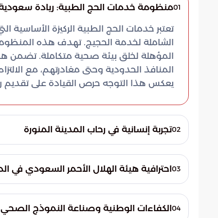
منظومة خدمات الحج الطبية: ريادة سعودية 
01
تعتبر خدمات الحج الطبية الركيزة الأساسية التي
الشاملة لخدمة الحجيج. تهدف هذه المنظومة إل
المؤهلة لخلق بيئة صحية متكاملة. تضمن 
المنافذ الحدودية وحتى مغادرتهم، مع الالتزام
يعكس هذا التوجه حرص القيادة على تقديم رعاي
تجربة إنسانية في رحاب المدينة المنورة
02
استعرضت بوابة السعودية قصة إنسانية تعكس 
الحاجة أم أحمد من جمهورية العراق عن تقدير
احترافية هيئة الهلال الأحمر السعودي في ال
03
الحاجة أن الخدمات المقدمة تجاوزت توقعاتها،
أثبتت التجربة الميدانية كفاءة فرق الهلال ال
الصحي والطمأنينة، بعيداً عن الصعوبات التي
كانت طارئة أو روتينية، وفق منهجية عالمية تتس
المقدسة.
الكفاءات الوطنية وصناعة النموذج الصحي 
04