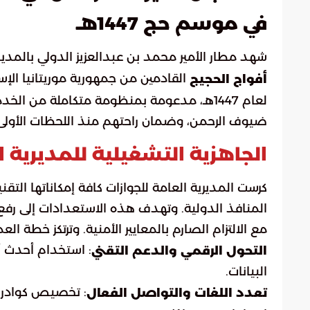
في موسم حج 1447هـ
شهد مطار الأمير محمد بن عبدالعزيز الدولي بالمدي
القادمين من جمهورية موريتانيا الإ
أفواج الحجيج
لعام 1447هـ، مدعومة بمنظومة متكاملة من ا
ضيوف الرحمن، وضمان راحتهم منذ اللحظات الأولى
الجاهزية التشغيلية للمديرية ا
كرست المديرية العامة للجوازات كافة إمكاناتها التق
المنافذ الدولية. وتهدف هذه الاستعدادات إلى رفع
مع الالتزام الصارم بالمعايير الأمنية. وترتكز خطة الع
: استخدام أحدث أ
التحول الرقمي والدعم التقني
البيانات.
: تخصيص كوادر ت
تعدد اللغات والتواصل الفعال