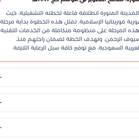
المدينة المنورة انطلاقة فاعلة لخطته التشغيلية، حيث
ية موريتانيا الإسلامية. تمثل هذه الخطوة بداية مرحلة
 الحج لعام 1447هـ. تعتمد هذه المرحلة على منظومة متكاملة من الخدمات التقنية
 ضيوف الرحمن. وتهدف الخطة لضمان راحتهم منذ
بية السعودية، مع توفير كافة سبل الرعاية اللازمة.
 التقنية والبشرية لتقديم تجربة دخول تتسم بالكفاءة
استعدادات إلى رفع مستوى الأداء الميداني وضمان
بالمعايير الأمنية. ترتكز خطة العمل على عدة ركائز
الميدانية على تقليص الزمن المستغرق في إنهاء الإجراءات
لك من خلال تخصيص مسارات ذكية وكوادر بشرية مدربة
لكبيرة. تعكس هذه الجهود النهج الريادي للمملكة في رعاية