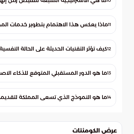
ما هي الاستراتيجية المتبعة لتقليص زمن إنها
10
تعتمد الاستراتيجية على تخصيص مسارات ذكي
الاستعانة بكوادر بشرية مدربة تدريباً مكثفاً لل
ماذا يعكس هذا الاهتمام بتطوير خدمات المط
11
يعكس النهج الريادي للمملكة العربية السعود
تقديم صورة مشرفة تليق بكرم الضيافة السعود
كيف تؤثر التقنيات الحديثة على الحالة النفس
12
تساهم التقنيات في جعل عملية العبور أكثر ان
ضيوف الرحمن ويسمح لهم ببدء رحلتهم الإيما
ما هو الدور المستقبلي المتوقع للذكاء الا
13
يتوقع أن يلعب الذكاء الاصطناعي دوراً محورياً
يجعل رحلة الحج رقمية بالكامل دون الحاجة لل
ما هو النموذج الذي تسعى المملكة لتقديمه 
14
تسعى المملكة لتقديم نموذج عالمي يحتذى به 
الحلول الرقمية المبتكرة والكوادر البشرية ال
عرض الكومنتات