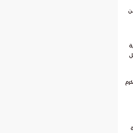
ن
ة
ل
كرم