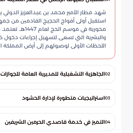
شهد مطار الأمير محمد بن عبدالعزيز الدولي ب
استقبل أولى أفواج الحجيج القادمين من جمهور
محورية في موسم
والبشرية التي تسعى لتسهيل إجراءات دخول
اللحظات الأولى لوصولهم إلى أرض المملكة العر
الجاهزية التشغيلية للمديرية العامة للجوازات
02
كرست المديرية العامة للجوازات كافة إمكاناتها
والسرعة عبر المنافذ الدولية. وتهدف هذه ال
استراتيجيات متطورة لإدارة الحشود
03
تدفق الحجاج بمرونة عالية، مع الالتزام الصارم 
وفقاً لما ذكرته بوابة السعودية، تركز الخطط 
استراتيجية تشمل:
الرسمية إلى مستويات قياسية. يتم تحقيق ذ
التميز في خدمة قاصدي الحرمين الشريفين
04
تدريباً مكثفاً للتعامل مع التدفقات البشرية ا