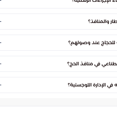
ء الإجراءات الرسمية؟
ة واستخدام تقنيات فحص متطورة، بالإضافة إلى
تعامل مع التدفقات البشرية الكبيرة بمهنية عالية.
ار والمنافذ؟
ية في رعاية قاصدي الحرمين الشريفين، وحرصها على
ي والاحترافية في إدارة الحشود العالمية.
ية للحجاج عند وصولهم؟
سيابية وبعيدة عن التعقيد، مما يبث الطمأنينة في نفوس
نية بتركيز وصفاء ذهني.
صطناعي في منافذ الحج؟
 في تحويل المنافذ إلى نقاط عبور ذكية تماماً، مما قد
توقف أو التدخل البشري التقليدي.
في الإدارة اللوجستية؟
في الإدارة اللوجستية المتطورة، من خلال التكامل بين
مؤهلة لخدمة ضيوف الرحمن بأعلى المعايير.