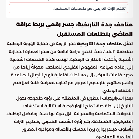
تناغم الإرث التاريخي مع طموحات المستقبل
: جسر رقمي يربط عراقة
متاحف جدة التاريخية
الماضي بتطلعات المستقبل
تمثل
حجر الزاوية في حماية الهوية الوطنية
متاحف جدة التاريخية
بمنطقة “البلد”، حيث تدمج ببراعة فائقة بين سحر العمارة الحجازية
الأصيلة وأحدث الابتكارات الرقمية. تهدف هذه المنصات الثقافية
إلى إعادة صياغة المفهوم التقليدي للمتاحف، محولةً إياها من
مجرد قاعات للعرض إلى مساحات تفاعلية تلهم الأجيال الصاعدة
وتجذر صلتهم بتاريخهم العريق عبر تجارب معرفية غنية تعزز قيم
الانتماء الوطني.
ترتكز استراتيجيات التطوير في المنطقة على رؤية طموحة تحول
التاريخ إلى رحلة حية، تمنح الزوار فرصة استثنائية لاستكشاف
التحولات الاجتماعية والعمرانية التي مرت بها جدة. وبفضل توظيف
التكنولوجيا المتقدمة، يتم إثارة الشغف المعرفي وتقديم التراث
بأسلوب مبتكر يوازن بين التمسك بالأصالة ومواكبة المعايير
العالمية المعاصرة.