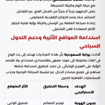
مع حركة الزوار والبيئة المحيطة.
جعل الجمهور جزءاً لا يتجزأ من العمل الفني عبر التفاعل
المباشر، مما يكسر الحواجز التقليدية للمعارض.
إعادة صياغة العلاقة بين الإنسان والبيئة برؤية تقنية تتجاوز
الأطر المعتادة للفن التشكيلي.
استدامة المواقع الأثرية ودعم التحول
السياحي
أفادت
بأن هذه المبادرات تهدف إلى بث الروح
بوابة السعودية
في التراث وتحويله إلى مورد معرفي واقتصادي مستدام. ولا تقتصر
الرؤية على الترميم الإنشائي، بل تمتد لتحقيق استدامة شاملة
تساهم في تنويع مصادر الدخل عبر تنشيط السياحة النوعية وجذب
الاستثمارات الثقافية الكبرى.
الهدف
وسيلة التحقيق
الأثر المتوقع
الاستراتيجي
ترميم المعالم
تعميق الوعي
صون الهوية