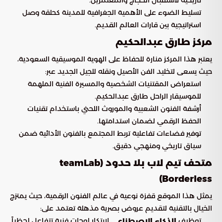
تسليط الضوء على الأهمية الجغرافية للمدينة كحلقة وصل
استراتيجية بين قارات العالم القديم.
مركز طارق عبدالحكيم
يعتبر هذا المركز منارة للحفاظ على الهوية الموسيقية السعودية،
حيث يسعى لتخليد الفن الأصيل ونقله للجيل الجديد عبر:
استعراض المقتنيات الشخصية والمسيرة الفنية الملهمة
للموسيقار الراحل طارق عبدالحكيم.
أرشفة الفنون الشعبية والموروث اللحني باستخدام تقنيات
الحفظ الرقمي لضمان استدامتها.
توفير فضاءات تفاعلية تربط المجتمع بالفنون الأدائية ضمن
سياق تاريخي ومنهجي دقيق.
متحف تيم لاب بلا حدود (teamLab
Borderless)
يمثل هذا الموقع قفزة نوعية في عالم الفنون الرقمية، حيث يمتزج
الخيال بالتقنية لتقديم عروض بصرية مذهلة تعتمد على:
توظيف
لابتكار لوحات فنية تتفاعل لحظياً
الذكاء الاصطناعي