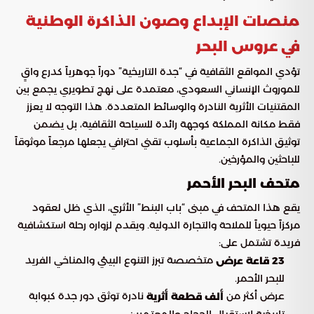
منصات الإبداع وصون الذاكرة الوطنية
في عروس البحر
تؤدي المواقع الثقافية في “جدة التاريخية” دوراً جوهرياً كدرع واقٍ
للموروث الإنساني السعودي، معتمدة على نهج تطويري يجمع بين
المقتنيات الأثرية النادرة والوسائط المتعددة. هذا التوجه لا يعزز
فقط مكانة المملكة كوجهة رائدة للسياحة الثقافية، بل يضمن
توثيق الذاكرة الجماعية بأسلوب تقني احترافي يجعلها مرجعاً موثوقاً
للباحثين والمؤرخين.
متحف البحر الأحمر
يقع هذا المتحف في مبنى “باب البنط” الأثري، الذي ظل لعقود
مركزاً حيوياً للملاحة والتجارة الدولية. ويقدم لزواره رحلة استكشافية
فريدة تشتمل على:
متخصصة تبرز التنوع البيئي والمناخي الفريد
23 قاعة عرض
للبحر الأحمر.
عرض أكثر من
نادرة توثق دور جدة كبوابة
ألف قطعة أثرية
تاريخية لاستقبال الحجاج والمعتمرين.