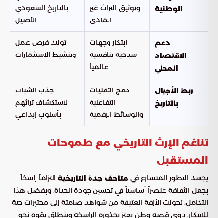
وتوثيق التراث غير
بالتاريخ السعودي
الوطنية
المادي
الأصيل
ابتكار وجهات
توليد فرص عمل
دعم
سياحية تنافسية
وتنشيط الاستثمارات
الاقتصاد
عالمياً
المحلي
دمج التقنيات
جذب الشباب
ربط الأجيال
التفاعلية
لاستكشاف تراثهم
بالتاريخ
والوسائط الرقمية
بأسلوب إبداعي
تناغم الإرث التاريخي مع طموحات
المستقبل
يجسد التطور المتسارع في
التزاماً راسخاً
متاحف جدة التاريخية
بجعل الثقافة عنصراً أساسياً في تحسين جودة الحياة. وبفضل هذا
التكامل، تحولت الأزقة العتيقة من شواهد صامتة إلى مختبرات حية
للابتكار، تروي قصة وطن يعتز بجذوره الراسخة وينطلق بقوة نحو