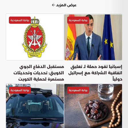
بوابة السعودية
بوابة السعودية
المرور: استخدام أكتاف الطريق للتجاوز
يعرقل حركة المركبات ويؤدي لحوادث خطرة
بوابة السعودية
أعجبني
(
0
)
شارك
دقائق القراءة
6
دقيقة
الأحد, 07 يونيو
نشر: