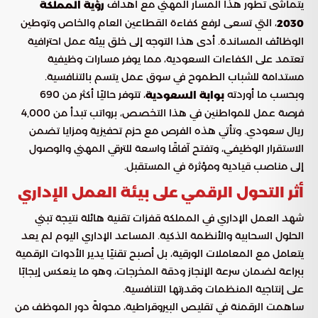
يتماشى تطور هذا المسار المهني مع أهداف
رؤية المملكة
، التي تسعى لرفع كفاءة القطاعين العام والخاص وتوطين
2030
الوظائف المساندة. أدى هذا التوجه إلى خلق بيئة عمل احترافية
تعتمد على الكفاءات السعودية، مما يوفر مسارات وظيفية
مستدامة للشباب الطموح في سوق عمل يتسم بالتنافسية.
وبحسب ما أوردته
، تتوفر حاليًا أكثر من 690
بوابة السعودية
فرصة عمل للمواطنين في هذا التخصص، برواتب تبدأ من 4,000
ريال سعودي. وتأتي هذه الفرص مع حزم تحفيزية ومزايا تضمن
الاستقرار الوظيفي، وتفتح آفاقًا واسعة للترقي المهني والوصول
إلى مناصب قيادية ومؤثرة في المستقبل.
أثر التحول الرقمي على بيئة العمل الإداري
شهد العمل الإداري في المملكة قفزات تقنية هائلة نتيجة تبني
الحلول السحابية والأنظمة الذكية. المساعد الإداري اليوم لم يعد
يتعامل مع المعاملات الورقية، بل أصبح تقنيًا يدير الأدوات الرقمية
ببراعة لضمان سرعة الإنجاز ودقة المخرجات، وهو ما ينعكس إيجابًا
على إنتاجية المنظمات وقدرتها التنافسية.
ساهمت الرقمنة في تقليص البيروقراطية، محولةً دور الموظف من