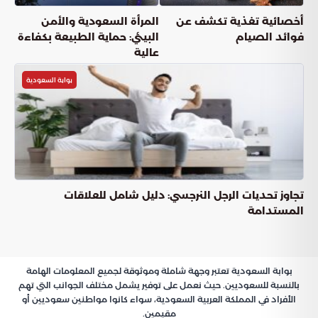
عناوين المقال
ضوابط وعقوبات القيادة على أكتاف الطريق في المملكة
المخاطر الأمنية والمرورية لتجاوز المسارات المحددة
جدول غرامات مخالفات المسارات والأكتاف
الرصد الآلي وتعزيز الانضباط التقني
نحو ثقافة مرورية واعية
ضوابط وعقوبات
في
القيادة على أكتاف الطريق
المملكة
تعتبر
من أبرز التجاوزات التي تسعى
القيادة على أكتاف الطريق
الإدارة العامة للمرور في المملكة للحد منها، وذلك لضمان أعلى
معايير السلامة العامة. إن هذه المسارات لم تُخصص لتكون