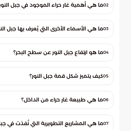
ما هي أهمية غار حراء الموجود في جبل النور
02
غار حراء هو المكان الذي نزل فيه الوحي على ا
القرآن الكريم، مما يجعله من أهم المواقع التا
ما هي الأسماء الأخرى التي يُعرف بها جبل النو
03
يُعرف جبل النور بأسماء أخرى مثل جبل القرآن 
ما هو ارتفاع جبل النور عن سطح البحر؟
04
يبلغ ارتفاع جبل النور 642 مترًا فوق سطح البحر.
كيف يتميز شكل قمة جبل النور؟
05
تتميز قمة جبل النور بشكل يشبه سنام الجمل.
ما هي طبيعة غار حراء من الداخل؟
06
غار حراء عبارة عن فجوة ضيقة داخل الجبل، مد
المشرفة، ولا يتسع لأكثر من خمسة أشخاص.
ما هي المشاريع التطويرية التي نُفذت في جبل
07