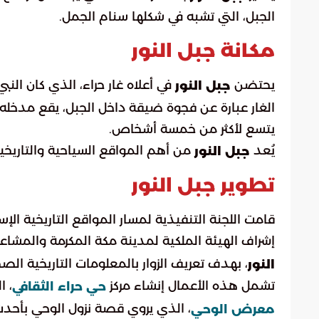
الجبل، التي تشبه في شكلها سنام الجمل.
مكانة جبل النور
يحتضن
في أعلاه غار حراء، الذي كان الن
جبل النور
الغار عبارة عن فجوة ضيقة داخل الجبل، يقع مدخله ف
يتسع لأكثر من خمسة أشخاص.
يُعد
من أهم المواقع السياحية والتاريخي
جبل النور
تطوير جبل النور
قامت اللجنة التنفيذية لمسار المواقع التاريخية ال
إشراف الهيئة الملكية لمدينة مكة المكرمة والمشاع
، بهدف تعريف الزوار بالمعلومات التاريخية ال
النور
تشمل هذه الأعمال إنشاء مركز
، ال
حي حراء الثقافي
، الذي يروي قصة نزول الوحي بأحدث ال
معرض الوحي