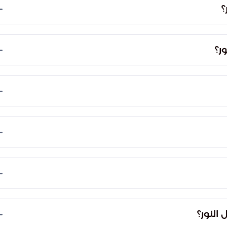
؟
لنبي محمد صلى الله عليه وسلم، وفيه نزلت أولى آيات
ريخية والإسلامية.
ر؟
وجبل الإسلام وجبل حراء.
خله يقع في الجهة الشمالية ويتجه نحو الكعبة
 النور؟