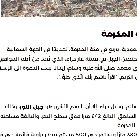
 المكرمة
سعودية، يتربع في مكة المكرمة، تحديدًا في الجهة الشمالية
الحرام، على بُعد 4 كيلومترات. يحتضن الجبل في قمته غار حراء، الذي يُعد من أهم المواقع
ي محمد صلى الله عليه وسلم، إيذانًا ببدء الدعوة إلى الإسلا
“اقْرَأْ بِاسْمِ رَبِّكَ الَّذِي خَلَقَ”.
لام، وجبل حراء، إلا أن الاسم الأشهر هو
، وذلك
جبل النور
لارتباطه بأنوار النبوة التي انطلقت منه. يتيح ارتفاعه الشاهق، البالغ 642 مترًا فوق سطح البحر، والبالغة مساحته
بانحداره الحاد الذي يبدأ من ارتفاع 380 مترًا ويستمر حتى 500 متر، ثم ينحدر بزاوية قائمة