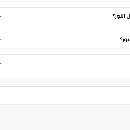
 الثقافي، الذي يضم معرض الوحي، ومركز الزوار،
افة إلى طريق الصعود إلى الغار، والعديد من المرافق
النور؟
المعلومات التاريخية الصحيحة عن الجبل وتسهيل الوصول
ور؟
مشاعر المقدسة على المشاريع التطويرية في جبل النور.
بع.