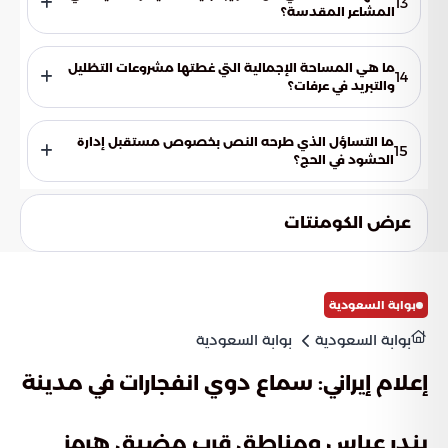
13
والساحات الحيوية.
المشاعر المقدسة؟
الهدف هو إتاحة الفرصة للحجاج للتفرغ للعبادة وأداء مناسكهم
بيسر وطمأنينة في بيئة تمزج بين الحلول التقنية والروحانية
ما هي المساحة الإجمالية التي غطتها مشروعات التظليل
14
العميقة.
والتبريد في عرفات؟
غطت هذه المشروعات الهندسية مساحات واسعة جداً وصلت إلى
نحو 272 ألف متر مربع لتوفير الراحة لجموع الحجيج.
ما التساؤل الذي طرحه النص بخصوص مستقبل إدارة
15
الحشود في الحج؟
تساءل النص عن إمكانية رؤية تطبيقات أوسع لتقنيات الذكاء
الاصطناعي في إدارة الحشود المليونية لضمان تجربة أكثر انسيابية
عرض الكومنتات
في المستقبل.
بوابة السعودية
بوابة السعودية
بوابة السعودية
إعلام إيراني: سماع دوي انفجارات في مدينة
بندر عباس ومناطق قرب مضيق هرمز