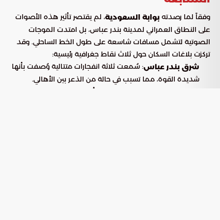
وفقاً لما رصدته
، لم يقتصر تأثير هذه الأصوات
بوابة السعودية
على النطاق العمراني لمدينة بندر عباس، بل امتدت الموجات
الصوتية لتشمل مسافات شاسعة على طول الخط الساحلي. وقد
تركزت بلاغات السكان حول ثلاث نقاط جغرافية رئيسية:
: سُمعت ثلاثة انفجارات متتالية وُصفت بأنها
شرق بندر عباس
شديدة القوة، مما تسبب في حالة من الذعر بين الأهالي.
: وصلت أصداء الانفجارات إلى
سواحل منطقة سيريك
التجمعات السكانية القريبة من الشاطئ، مما أثار تساؤلات حول
مصدرها البحري أو الجوي.
: رصد السكان أصداء مشابهة في هذه
منطقة جاسك
المنطقة الاستراتيجية التي تشرف مباشرة على خطوط الملاحة
الدولية.
التدابير الأمنية والتعامل الميداني مع
الحادث
تعاملت الجهات المعنية مع الموقف عبر استجابة سريعة هدفت
إلى احتواء القلق العام والحد من انتشار الشائعات. وقد تركزت