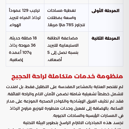
تغطية مساحات
تركيب 129 عموداً
المرحلة الأولى
واسعة بمظلات
لرذاذ المياه لتبريد
تتجاوز 785 مترًا مربعًا.
الهواء.
مضاعفة الطاقة
18 مظلة حديثة،
المرحلة الثانية
الاستيعابية للتبريد
36 مروحة رذاذ،
بنسبة تصل إلى 5
و107 أعمدة
أضعاف.
إضافية.
منظومة خدمات متكاملة لراحة الحجيج
لم تقتصر العناية بالمشاعر المقدسة على التظليل فقط، بل امتدت
لتشمل خططاً تشغيلية شاملة تضمن الأمان التام والراحة الفائقة.
فقد تم تكثيف الفرق الإرشادية والكوادر الصحية الموزعة على مدار
الساعة، بالإضافة إلى تفعيل وحدات متطورة لتوزيع مراوح الرذاذ
في المسارات الرئيسية والساحات الحيوية.
تجسد هذه المبادرات الالتزام الراسخ بتطوير البيئة التحتية