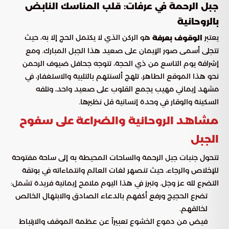
جبل الرحمة في عرفات: قلب المناسك النابض
بالروحانية
يعتبر
هو الركن الذي لا يكتمل الحج إلا به، حيث
الوقوف بعرفة
تتجلى أسمى صور الإيمان على صعيد هذا الجبل المبارك. ومع
إشراقة يوم التاسع من ذي الحجة، تتوجه جحافل ضيوف الرحمن
نحو هذا الموقع الطاهر، تلهج ألسنتهم بالتلبية والاستغفار، في
مشهد إيماني مهيب يجمع القلوب على صعيد واحد، وتلفه
السكينة والوقار في وحدة إنسانية قل نظيرها.
مشاهد الروحانية والضراعة على سفوح
الجبل
تتحول جنبات جبل الرحمة والساحات المحيطة به إلى ساحة مفتوحة
للإخلاص والرجاء، حيث تنصهر لغات العالم وانتماءاته في بوتقة
التضرع لله عز وجل. وتبرز في هذا اليوم ملامح إيمانية فريدة تشمل:
تضرع الحجيج ورفع أكفهم بالدعاء الصادق والابتهال الخالص
لخالقهم.
فيض من دموع الخشوع تعبيراً عن عظمة الموقف والارتباط