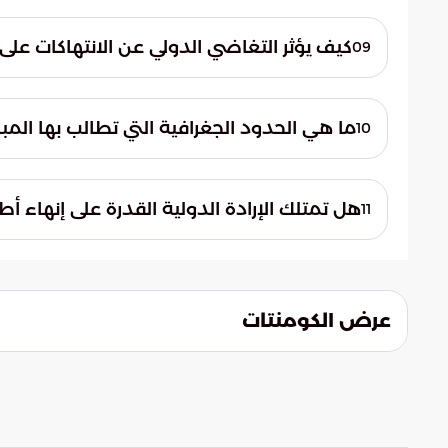
طالبت جامعة الدول العربية القوى العالمية ب
ملموسة وحقيقية. يجب إلزام سلطات الاحتلال
كيف يؤثر التغاضي الدولي عن الانتهاكات عل
09
تحميلها المسؤولية القانونية والمادية عن تد
إن استمرار تجاهل المجتمع الدولي للانتهاكا
حماية الأمن والسلم العالمي في اختبار مصيري
ما هي الحدود الجغرافية التي تطالب بها المبا
10
أحكام محكمة العدل الدولية التي تؤكد على 
تؤكد المبادرة العربية وكافة قرارات الشرعية 
هل تمتلك الإرادة الدولية القدرة على إنهاء أ
11
كعاصمة للدولة، لضمان استعادة الحقوق الو
يبقى هذا التساؤل معلقاً بين مسارات سلام م
يعتمد الحل النهائي على مدى جدية المجتمع ا
السياسية لضمان عدم استنزاف طاقات الأجيال 
عرض الكومنتات