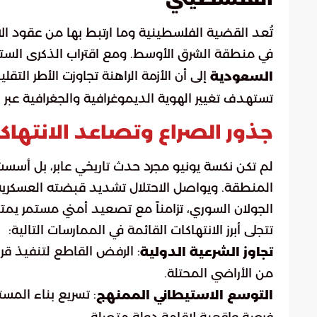
تُعد القضية الفلسطينية وما ارتبط بها من عقود الاح
في منطقة الشرق الأوسط. ومع اقتراب الذكرى الستين لأحداث ا
إلى أن الأزمة الراهنة تجاوزت الأطر التقل
السعودية
تستهدف تغيير الهوية الديموغرافية والجغرافية عبر
جذور الصراع وتصاعد الانتهاكا
لم تكن نكسة يونيو مجرد حدث تاريخي عابر، بل أسست لو
المنطقة. ويواصل الاحتلال تشديد قبضته العسكرية 
الجولان السوري، تزامناً مع تصعيد أمني مستمر يمتد تأ
تتجلى أبرز الانتهاكات القائمة في الممارسات التالية:
تجاوز الشرعية الدولية
من الأراضي المحتلة.
: تسريع بناء المس
التوسع الاستيطاني الممنهج
فرصة واقعية لإقامة دولة متصلة.