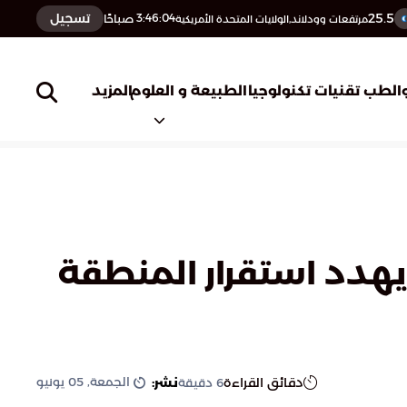
25.5
تسجيل
3:46:05
صباحًا
مرتفعات وودلاند,الولايات المتحدة الأمريكية
المزيد
الطب
تقنيات تكنولوجيا
الطبيعة و العلوم
في ذكرى نكسة 1967: الاحتلال يهدد استقرار المنطقة
الجمعة, 05 يونيو
دقائق القراءة
نشر:
6
دقيقة