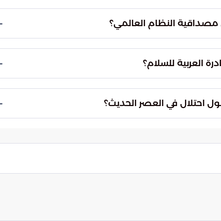
الانتقال من مرحلة الإدانة النظرية إلى ممارسة ضغوط
 بوقف التمدد الاستيطاني وتفكيك القائم منه، مع
ى مصداقية النظام العالمي؟
اعيات الاحتلال المستمرة منذ عقود.
ت الصارخة يضع مصداقية النظام الدولي وقدرته على
. هذا الصمت يوفر غطاءً يطيل أمد النزاع، ويخالف
درة العربية للسلام؟
عدم شرعية هذه الممارسات.
الدولية على ضرورة قيام الدولة الفلسطينية المستقلة
ذات السيادة على حدود الرابع من يونيو عام 1967. ويشمل ذلك السيادة الكاملة على القدس الشرقية
طول احتلال في العصر الحديث؟
طنية المسلوبة.
تعثرة وواقع احتلال يفرض نفسه بالقوة العسكرية.
لدولي في تطبيق القوانين الدولية ومراجعة المواقف
القادمة في صراعات لا تنتهي.