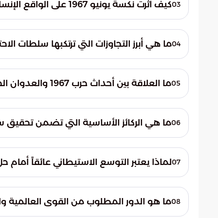
والتوترات في المنطقة. فلم تعد الأزمة مجرد نز
كيف أثرت نكسة يونيو 1967 على الواقع الإنساني في المنطقة العربية؟
03
الهوية الجغرافية والديموغرافية من خلال سيا
لم تكن النكسة مجرد حدث تاريخي، بل أسست ل
حتى اليوم. فقد مكنت الاحتلال من بسط سيطرت
ما هي أبرز التجاوزات التي ترتكبها سلطات الا
04
والجولان السوري، مما أدى إلى تصعيد أمني ل
من الأراضي المحتلة. بالإضافة إلى ذلك، يتم ت
ما العلاقة بين أحداث حرب 1967 والعدوان الحالي على قطاع غزة؟
05
الفلسطينية المنشودة، واستهداف البنية الت
المتطرف لبعض القيادات وجود أجندات توسعي
ما هي الركائز الأساسية التي تضمن تحقيق 
06
البداية، مما يهدد استقرار أمن المنطقة العر
يجمع الموقف العربي الرسمي على أن السلام ي
لماذا يعتبر التوسع الاستيطاني عائقاً أمام حل
07
الفلسطينيين من بناء دولتهم المستقلة، واع
يؤدي التوسع الاستيطاني المستمر إلى تمزيق 
إقامة دولة متصلة وقابلة للحياة أمراً شبه م
ما هو الدور المطلوب من القوى العالمية وال
08
الرامية لإحلال السلام، ويحول دون الوصول إل