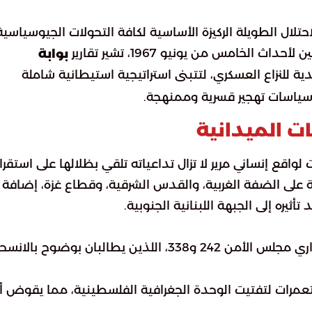
تلال الطويلة الركيزة الأساسية لكافة التحولات الجيوسياسية
لخامس من يونيو 1967، تشير تقارير
بوابة
يدية للنزاع العسكري، لتتبنى استراتيجية استيطانية شاملة
 سياسات تهجير قسرية وممنهجة.
ت الميدانية
اقع إنساني مرير لا تزال تداعياته تلقي بظلالها على استقرار
على الضفة الغربية، والقدس الشرقية، وقطاع غزة، إضافة إ
ثيره إلى الجبهة اللبنانية الجنوبية.
: الرفض القاطع لتنفيذ قراري مجلس الأمن 242 و338، اللذين يطالبان بوضوح بال
تعمرات لتفتيت الوحدة الجغرافية الفلسطينية، مما يقوض 