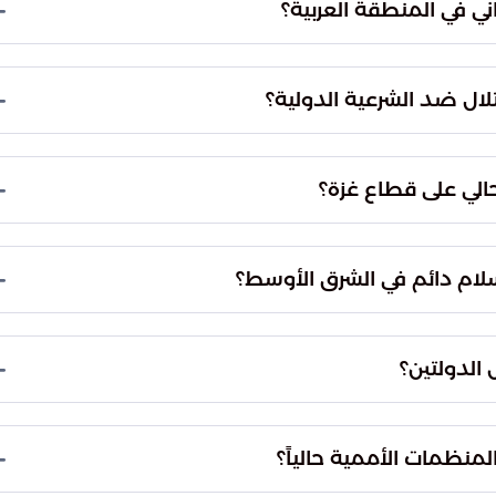
اع عسكري عابر، بل تحولت إلى استراتيجية تهدف إلى تغيير
سات التهجير الممنهج.
واقع مأساوي مستمر يلقي بظلاله على الإنسان العربي
ه على الضفة الغربية، القدس الشرقية، قطاع غزة،
حتلال ضد الشرعية الدولية؟
ا ينقطع.
تتمثل أبرز التجاوزات في الرفض القاطع لتنفيذ قراري مجلس الأمن 242 و338 اللذين يطالبان بالانسحاب
سريع بناء المستعمرات لتمزيق الوحدة الجغرافية للدولة
حتية المدنية بشكل شامل وتعسفي.
تشير التحليلات إلى ارتباط وثيق بين مسببات حرب 1967 والعدوان المعاصر، حيث يظهر الخطاب السياسي
ة. هذه الأجندات تهدف لإعادة الصراع إلى نقطة
سلام دائم في الشرق الأوسط؟
بية بأكملها ويضعه على المحك.
تطلب العودة لجوهر القانون الدولي وحظر الاستيلاء
على الأراضي بالقوة. ويشمل ذلك الإنهاء الكامل للتواجد العسكري في أراضي 1967، وتمكين
 الدولتين؟
تماد القدس الشرقية عاصمة رسمية لها.
الأوصال الجغرافية للأراضي الفلسطينية، مما يجعل
ستحيل. هذا النهج يجهض المبادرات السياسية الدولية
منظمات الأممية حالياً؟
ى تسوية عادلة وشاملة.