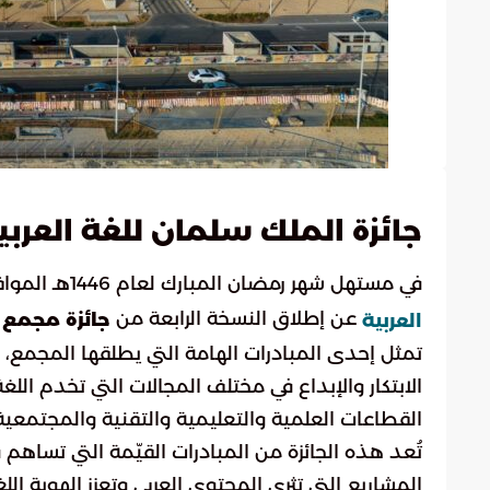
جائزة الملك سلمان للغة العربية 2025: تكريم وإب
في مستهل شهر رمضان المبارك لعام 1446هـ الموافق 1 مارس 2025م، يُعلن
عن إطلاق النسخة الرابعة من
جائزة مجمع 
العربية
تمثل إحدى المبادرات الهامة التي يطلقها المجمع، و
الابتكار والإبداع في مختلف المجالات التي تخدم الل
القطاعات العلمية والتعليمية والتقنية والمجتمعية
المشاريع التي تثري المحتوى العربي وتعزز الهوية ال