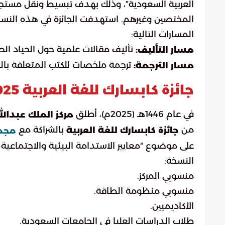
العربية السعودية”، وذلك بهدف تبسيط ونقل مستجدا
المختصين وغيرهم. استهدفت الجائزة في هذه النس
المسارات التالية:
تأليف مقالات علمية حول الحياد الص
مسار التأليف:
ترجمة ملخصات للكتب المتعلقة بالحي
مسار الترجمة:
جائزة كابسارك للغة العربية 2025
في عام 1446هـ (2025م)، أطلق
مركز الملك عبدالل
من
بالشراكة مع
جائزة كابسارك للغة العربية
مجمع
على موضوع “معايير الاستدامة البيئية والاجتماعية
النسخة:
منسوبي المركز.
منسوبي منظومة الطاقة.
الأكاديميين.
طلاب الدراسات العليا في الجامعات السعودية.