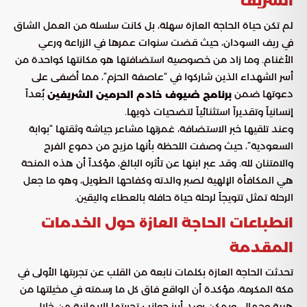
الشريف
لم تكن حياة الحاجة العازة سهلة، بل كانت سلسلة من العمل الشاق
في ريف السودان، حيث قضت سنوات عمرها في الزراعة ورعي
الأغنام. وما زاد من خصوصية استضافتها هو مكانتها كواحدة من
أسر الشهداء الذين شاركوا في “عاصفة الحزم”، مما أضفى على
دعوتها ضمن
بُعداً
برنامج ضيوف خادم الحرمين الشريفين
إنسانياً وتقديراً استثنائياً لتضحيات ذويها.
وعند تلقيها خبر الاستضافة، غمرتها مشاعر جياشة وثقتها “بوابة
السعودية”، حيث وصفت اللحظة بأنها مزيج من دموع الفرح
والامتنان لله. وقد عبر ابنها عن تأثره البالغ، مؤكداً أن هذه المنحة
هي المكافأة الإلهية لصبر والدته وكفاحها الطويل، وهو ما جعل
الرحلة تمثل تتويجاً لرحلة حياة حافلة بالعطاء واليقين.
انطباعات الحاجة العازة حول الخدمات
المقدمة
تحدثت الحاجة العازة بكلمات نابعة من القلب عن تجربتها الأولى في
مكة المكرمة، مؤكدة أن الواقع فاق كل ما رسمته في مخيلتها من
هيبة وجمال. ويمكن رصد أبرز جوانب تجربتها الإيمانية من خلال