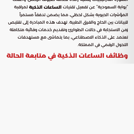
“بوابة السعودية” عن تفعيل تقنيات
لمراقبة
الساعات الذكية
المؤشرات الحيوية بشكل لحظي، مما يضمن تدفقاً مستمراً
للبيانات بين الحاج والفرق الطبية. تهدف هذه المبادرة إلى تقليص
زمن الاستجابة في حالات الطوارئ وتقديم خدمات وقائية متكاملة
تعتمد على الذكاء الاصطناعي، بما يتماشى مع مستهدفات
التحول الرقمي في المملكة.
وظائف الساعات الذكية في متابعة الحالة
الصحية
تتجاوز هذه الأجهزة كونها مجرد أدوات تقنية، بل تعمل كأنظمة
مراقبة طبية دقيقة ترافق الحاج في جميع تنقلاته، حيث تتولى
المهام التالية:
: إجراء تتبع دقيق لنبضات القلب وتوثيق
النشاط القلبي
تخطيط القلب الكهربائي (ECG) لرصد أي اختلالات مفاجئة.
: قياس نسبة تشبع
مستويات الأكسجين والضغط
الأكسجين في الدم بانتظام ومتابعة مستويات ضغط الدم
لتفادي الوعكات الصحية.