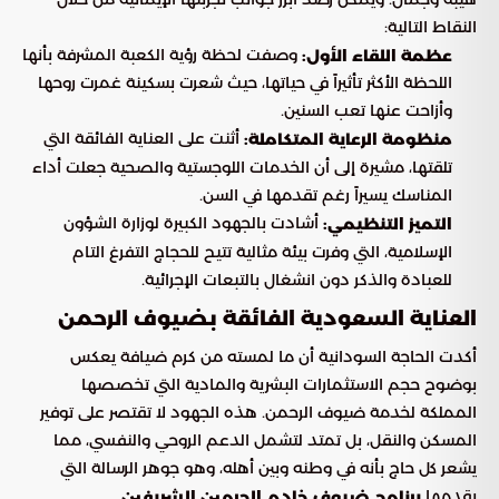
النقاط التالية:
وصفت لحظة رؤية الكعبة المشرفة بأنها
عظمة اللقاء الأول:
اللحظة الأكثر تأثيراً في حياتها، حيث شعرت بسكينة غمرت روحها
وأزاحت عنها تعب السنين.
أثنت على العناية الفائقة التي
منظومة الرعاية المتكاملة:
تلقتها، مشيرة إلى أن الخدمات اللوجستية والصحية جعلت أداء
المناسك يسيراً رغم تقدمها في السن.
أشادت بالجهود الكبيرة لوزارة الشؤون
التميز التنظيمي:
الإسلامية، التي وفرت بيئة مثالية تتيح للحجاج التفرغ التام
للعبادة والذكر دون انشغال بالتبعات الإجرائية.
العناية السعودية الفائقة بضيوف الرحمن
أكدت الحاجة السودانية أن ما لمسته من كرم ضيافة يعكس
بوضوح حجم الاستثمارات البشرية والمادية التي تخصصها
المملكة لخدمة ضيوف الرحمن. هذه الجهود لا تقتصر على توفير
المسكن والنقل، بل تمتد لتشمل الدعم الروحي والنفسي، مما
يشعر كل حاج بأنه في وطنه وبين أهله، وهو جوهر الرسالة التي
يقدمها
.
برنامج ضيوف خادم الحرمين الشريفين