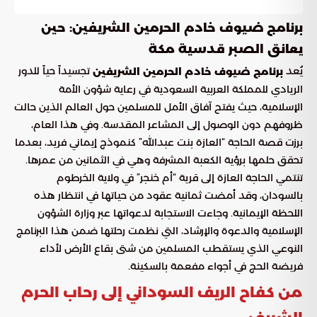
برنامج ضيوف خادم الحرمين الشريفين: حين
يعانق الصبر قدسية مكة
يُعد
تجسيداً حياً للدور
برنامج ضيوف خادم الحرمين الشريفين
الريادي للمملكة العربية السعودية في رعاية شؤون الأمة
الإسلامية، حيث يفتح آفاق الأمل للمسلمين حول العالم الذين حالت
ظروفهم دون الوصول إلى المشاعر المقدسة. وفي هذا العام،
برزت قصة الحاجة “العازة بنت عبدالله” كنموذج إيماني فريد، بعدما
تحقق حلمها برؤية الكعبة المشرفة وهي في الثمانين من عمرها.
تنتمي الحاجة العازة إلى قرية “أم خنجر” في ولاية الخرطوم
بالسودان، وقد أمضت ثمانية عقود من حياتها في انتظار هذه
اللحظة الإيمانية. وجاءت الاستجابة لدعواتها عبر وزارة الشؤون
الإسلامية والدعوة والإرشاد، التي نظمت رحلتها ضمن هذا البرنامج
النوعي الذي يستقطب المسلمين من شتى بقاع الأرض لأداء
فريضة الحج في أجواء مفعمة بالسكينة.
من كفاح الريف السوداني إلى رحاب الحرم