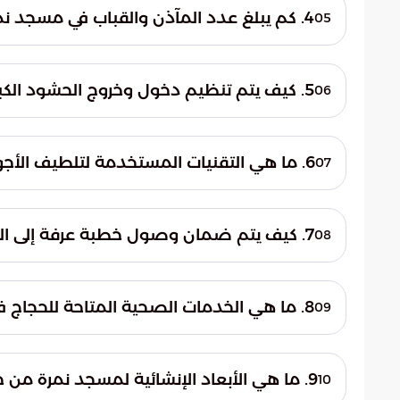
متر مربع، مما جعله ثاني أكبر المساجد مساح
4. كم يبلغ عدد المآذن والقباب في مسجد نمرة؟
05
على 3 قباب رئيسية تضفي طابعاً معمارياً متميزاً.
5. كيف يتم تنظيم دخول وخروج الحشود الكبيرة في المسجد؟
06
تدفق الحجاج وانسيابيتهم ومنع التكدس البشر
6. ما هي التقنيات المستخدمة لتلطيف الأجواء داخل الساحات؟
07
يتم تشغيل أنظمة متطورة لتبريد رذاذ الماء 
تكييف حديثة تغطي كافة أرجاء المسجد لتهيئة 
7. كيف يتم ضمان وصول خطبة عرفة إلى العالم الخارجي؟
08
جُهز المسجد بأحدث أنظمة الصوتيات والبث ال
والصلاة لحظة بلحظة إلى كافة أنحاء المعمورة
8. ما هي الخدمات الصحية المتاحة للحجاج في محيط المسجد؟
09
تنتشر الكوادر الطبية والإسعافية في نقاط اس
للتعامل الفوري مع أي حالات طارئة وضمان 
9. ما هي الأبعاد الإنشائية لمسجد نمرة من حيث الطول والعرض؟
10