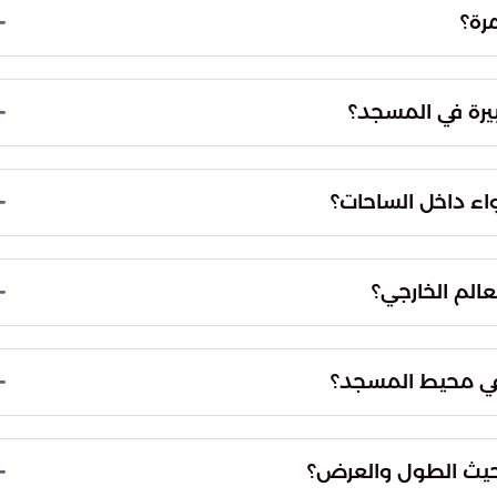
ة في منطقة المشاعر المقدسة.
يضم المسجد 6 مآذن شاهقة الارتفاع، حيث يصل طول المئذنة الواحدة إلى 60 متراً، كما يحتوي البناء
تم تزويد المسجد بمنظومة مداخل ضخمة تشمل 10 مداخل رئيسية و64 بوابة فرعية، مما يضمن
ي أثناء الدخول والخروج.
في الساحات المحيطة بالمسجد، بالإضافة إلى أنظمة
أجواء مريحة للحجاج في درجات الحرارة المرتفعة.
مباشر ذات الجودة العالية، والتي تضمن نقل الخطبة
 عبر مختلف الوسائل التقنية.
تراتيجية داخل المسجد وفي الساحات الخارجية، وذلك
سلامة ضيوف الرحمن الصحية.