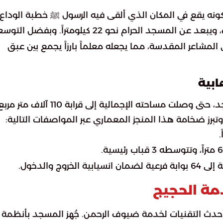
 كونه يقع في المكان الذي ألقى فيه الرسول ﷺ خطبة الوداع.
، ويبعد عن المسجد الحرام نحو 22 كيلومتراً. وبفضل ال
المشاعر المقدسة، مما يجعله معلماً بارزاً يجمع بين عبق
ابية
أولت الدولة السعودية اهتماماً فائقاً بتطوير المسجد، حتى وصلت مساحته الإجمالية إلى قرابة 110 آلاف مت
برز ضخامة هذا المنجز المعماري عبر المواصفات التالية:
مة الحجيج
أحدث التقنيات لخدمة ضيوف الرحمن. جُهز المسجد بأنظمة