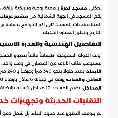
يحظى
بأهمية روحية وتاريخية بالغة،
مسجد نمرة
يقع المسجد في الجهة الشمالية من
مشعر عرفات
المتلاحقة، بات المسجد ثاني أكبر الجوامع مساحة في 
التاريخ وتطور العمارة الحديثة.
التفاصيل الهندسية والقدرة الاستيع
ليستوعب مئات الآلاف من المصلين في وقت واحد. وت
يمتد طولاً بنحو 340 متراً وعرضاً بـ 240 متراً.
الأبعاد:
يرتفع في جنباته 6 مآذن بارتفاع 60 متراً، وتتوسطه 3 قباب رئيسية.
المآذن والقباب:
يضم المسجد 10 مداخل رئيسية بالإضافة إلى 64 بوابة فرعية لضمان انسيابية الخروج والدخول.
المداخل:
التقنيات الحديثة وتجهيزات خد
لم يتوقف التطوير عند حدود البناء، بل شمل دمج 