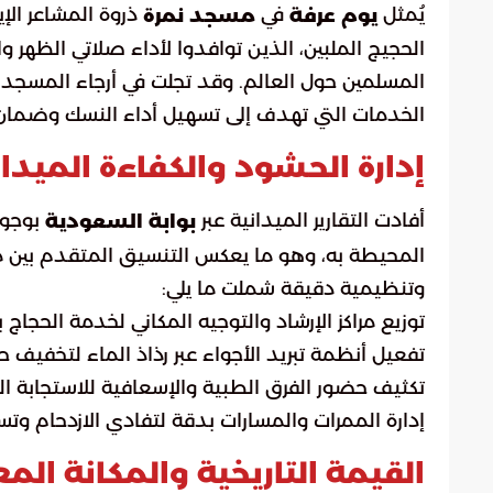
يُمثل
في
ذروة المشاعر ال
يوم عرفة
مسجد نمرة
الحجيج الملبين، الذين توافدوا لأداء صلاتي الظهر 
المسلمين حول العالم. وقد تجلت في أرجاء المسجد
الخدمات التي تهدف إلى تسهيل أداء النسك وضمان
إدارة الحشود والكفاءة الميدا
أفادت التقارير الميدانية عبر
بوجود
بوابة السعودية
المحيطة به، وهو ما يعكس التنسيق المتقدم بين مخ
وتنظيمية دقيقة شملت ما يلي:
توزيع مراكز الإرشاد والتوجيه المكاني لخدمة الحجاج ب
تفعيل أنظمة تبريد الأجواء عبر رذاذ الماء لتخفيف حد
تكثيف حضور الفرق الطبية والإسعافية للاستجابة ال
إدارة الممرات والمسارات بدقة لتفادي الازدحام وتس
القيمة التاريخية والمكانة ال