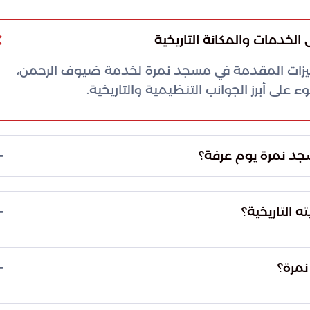
لخدمات والمكانة التاريخية
جهيزات المقدمة في مسجد نمرة لخدمة ضيوف الرحمن،
ء على أبرز الجوانب التنظيمية والتاريخية.
اتي الظهر والعصر جمعاً وقصراً في وقت الظهر، وذلك
بة التاريخية التي تسبق الصلاة.
يقع مسجد نمرة شمال مشعر عرفات، ويبعد عن الحرم المكي الشريف حوالي 22 كيلومتراً. وتكمن
يه النبي ﷺ في حجة الوداع.
بلغت مساحة مسجد نمرة بعد التوسعات التاريخية المتتالية في عهد الدولة السعودية نحو 110 آلاف