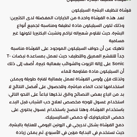
فرشاة تنظيف البشرة السيليكون
تعد هذه الفرشاة واحدة من الخيارات المفضلة لدى الكثيرين؛
وذلك لكون السيليكون مادة لطيفة ومناسبة لجميع أنواع
البشرة، حيث تقاوم شعيراته تراكم وتشبث البكتيريا لكونها غير
مسامية
ناهيك عن أن حواف السيليكون الموجود على الفرشاة مناسبة
جداً للتقشير العميق واللطيف؛ حيث تعمل بمساعدة نبضات T-
Sonic على إزالة الزيوت والشوائب بفعالية كبيرة، أضف إلى ذلك
أن السيليكون مادة مقاومة للماء
ولذلك فإن رؤوس الفرشاة تعمل بفعالية لفترة طويلة ويمكن
استخدامها تحت الماء مباشرة، وللحصول على أفضل النتائج لا
بد من اتباع بعض النصائح والتي نذكرها تباعاً على النحو التالي:
استخدام غسول للوجه مخصص لعلاج حب الشباب قبل البدء
باستخدام الفرشاة، وهنا ننصح باستخدام غسول يحتوي على
حمض الجلايكوليك أو حمض الساليسيليك.
دمج الفرشاة بشكل تدريجي في الروتين اليومي للعناية بالبشرة،
حيث تستخدم في البداية مرتين في الأسبوع، ثم يمكن زيادة