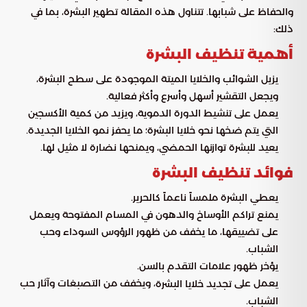
والحفاظ على شبابها. تتناول هذه المقالة تطهير البشرة، بما في
ذلك:
أهمية تنظيف البشرة
يزيل الشوائب والخلايا الميتة الموجودة على سطح البشرة،
ويجعل التقشير أسهل وأسرع وأكثر فعالية.
يعمل على تنشيط الدورة الدموية، ويزيد من كمية الأكسجين
التي يتم ضخها نحو خلايا البشرة؛ ما يحفز نمو الخلايا الجديدة.
يعيد للبشرة توازنها الحمضي، ويمنحها نضارة لا مثيل لها.
فوائد تنظيف البشرة
يعطي البشرة ملمساً ناعماً كالحرير.
يمنع تراكم الأوساخ والدهون في المسام المفتوحة ويعمل
على تضييقها، ما يخفف من ظهور الرؤوس السوداء وحب
الشباب.
يؤخر ظهور علامات التقدم بالسن.
يعمل على
، ويخفف من التصبغات وآثار حب
تجديد خلايا البشرة
الشباب.