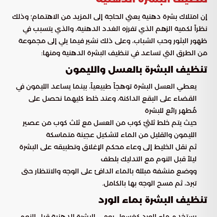
إن امتلاك بشرة دهنية يعني الحاجة إلى المزيد من الاهتمام؛ وذلك
نظراً لكمية الزهم الذي تفرزه الغدد الدهنية، والذي يتسبب في
ظهور البثور وحب الشباب، وعلى ذلك نشير فيما يلي إلى مجموعة
من الطرق التي تساعد في تنظيف البشرة الدهنية ومنها:
تنظيف البشرة بالعسل والليمون
يعطي العسل البشرة توهجاً طبيعياً، بينما يساعد الليمون في
القضاء على البقع الداكنة، وعند خلط كليهما نحصل على
مُطهر رائع للبشرة
حيث يتم خلط ثلثيّ كوب من العسل مع ثلث كوب من عصير
الليمون والقليل من الماء لتشكيل عجينة متماسكة
ثم نقل الخليط إلى وعاء محكم الإغلاق وتطبيقه على البشرة
ليلاً قبل النوم مع التدليك بلطف
ووضع منشفة مبللة بالماء الدافئ على الوجه والانتظار حتى
تبرد، ثم مسح الوجه بها بالكامل.
تنظيف البشرة بماء الورد
يستخدم ماء الورد كغسول يومي للبشرة الدهنية قبل النوم