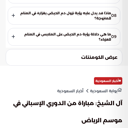
يرمز إلى التخلص من الهموم والمشاكل التي تثقل كاهلها. ويعتبر
رمزًا للتطهر والتجديد، وقد يعني بداية مرحلة جديدة من حياتها أكثر
ماذا قد يدل عليه رؤية نزول دم الحيض بغزارة في المنام
08
صفاءً وسعادة.
للمتزوجة؟
قد يدل ذلك على قدوم الخير والرزق الوفير، وتحسن الأوضاع المالية
أو المهنية.
ما هي دلالة رؤية دم الحيض على الملابس في المنام
09
للعزباء؟
غالبًا ما يرتبط بمشاعر الخجل أو الذنب، خاصة إذا كان الدم ظاهراً
للعيان أو يسبب إحراجاً للرائية في الحلم.
عرض الكومنتات
أخبار السعودية
بوابة السعودية
أخبار السعودية
آل الشيخ: مباراة من الدوري الإسباني في
موسم الرياض