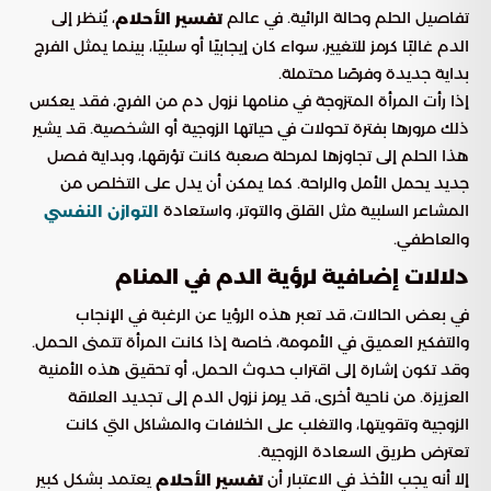
تفاصيل الحلم وحالة الرائية. في عالم
، يُنظر إلى
تفسير الأحلام
الدم غالبًا كرمز للتغيير، سواء كان إيجابيًا أو سلبيًا، بينما يمثل الفرج
بداية جديدة وفرصًا محتملة.
إذا رأت المرأة المتزوجة في منامها نزول دم من الفرج، فقد يعكس
ذلك مرورها بفترة تحولات في حياتها الزوجية أو الشخصية. قد يشير
هذا الحلم إلى تجاوزها لمرحلة صعبة كانت تؤرقها، وبداية فصل
جديد يحمل الأمل والراحة. كما يمكن أن يدل على التخلص من
المشاعر السلبية مثل القلق والتوتر، واستعادة
التوازن النفسي
والعاطفي.
دلالات إضافية لرؤية الدم في المنام
في بعض الحالات، قد تعبر هذه الرؤيا عن الرغبة في الإنجاب
والتفكير العميق في الأمومة، خاصة إذا كانت المرأة تتمنى الحمل.
وقد تكون إشارة إلى اقتراب حدوث الحمل، أو تحقيق هذه الأمنية
العزيزة. من ناحية أخرى، قد يرمز نزول الدم إلى تجديد العلاقة
الزوجية وتقويتها، والتغلب على الخلافات والمشاكل التي كانت
تعترض طريق السعادة الزوجية.
إلا أنه يجب الأخذ في الاعتبار أن
يعتمد بشكل كبير
تفسير الأحلام