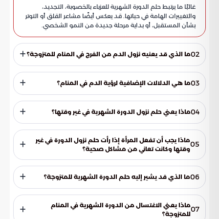
غالبًا ما يرتبط حلم الدورة الشهرية للعزباء بالخصوبة، التجديد،
والتغييرات الهامة في حياتها. قد يعكس أيضًا مشاعر القلق أو التوتر
بشأن المستقبل، أو بداية مرحلة جديدة من النمو الشخصي.
02
ما الذي قد يعنيه نزول الدم من الفرج في المنام للمتزوجة؟
قد يعكس مرورها بفترة تحولات في حياتها الزوجية أو الشخصية.
وقد يشير إلى تجاوزها لمرحلة صعبة، وبداية فصل جديد يحمل
03
ما هي الدلالات الإضافية لرؤية الدم في المنام؟
الأمل والراحة، أو التخلص من المشاعر السلبية.
قد تعبر عن الرغبة في الإنجاب، أو تجديد العلاقة الزوجية وتقويتها.
يجب الأخذ في الاعتبار السياق الشخصي للرائي وظروفه الحياتية.
04
ماذا يعني حلم نزول الدورة الشهرية في غير وقتها؟
قد يرمز إلى القلق والتوتر الذي تعيشه المرأة في حياتها اليومية، أو
يعكس تغيرات مهمة قادمة في حياة الرائية، سواء كانت إيجابية أو
ماذا يجب أن تفعل المرأة إذا رأت حلم نزول الدورة في غير
05
سلبية.
وقتها وكانت تعاني من مشاكل صحية؟
ينصح بالتوجه إلى الطبيب لإجراء الفحوصات اللازمة والتأكد من
سلامة صحتها.
06
ما الذي قد يشير إليه حلم الدورة الشهرية للمتزوجة؟
قد يشير إلى وجود بعض الضغوط النفسية أو المشاكل التي
تواجهها في حياتها الزوجية أو العائلية.
ماذا يعني الاغتسال من الدورة الشهرية في المنام
07
للمتزوجة؟