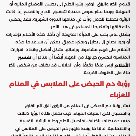
قدوم الخير والرزق الوفير. يشير الحلم إلى تحسن الأوضاع المالية أو
المهنية، وربما يبشر بفرص جديدة لتحقيق النجاح والتقدم. إذا كانت
الرائية تخطط للحمل ورأت في منامها الدورة الشهرية، فقد يعكس
ذلك قلقها وتفكيرها المستمر في هذا الأمر.
بشكل عام، يجب على المرأة المتزوجة أن تأخذ هذه الأحلام كإشارات
أو رموز تحتاج إلى تحليل وتفكير عميق. يمكن أن تساعدها هذه
الأحلام على فهم مشاعرها ورغباتها بشكل أفضل واتخاذ القرارات
المناسبة لتحسين حياتها. من المهم أيضًا أن تتذكر أن
تفسير
ليس علمًا دقيقًا، وأن الدلالات قد تختلف من شخص لآخر
الأحلام
بناءً على الظروف الفردية.
رؤية دم الحيض على الملابس في المنام
للعزباء
تعتبر رؤية دم الحيض في المنام من الرؤى التي تثير القلق
والفضول لدى الفتيات العزباء، حيث تحمل هذه الرؤيا دلالات
متعددة تختلف باختلاف تفاصيل الحلم وحالة الرائية النفسية
والاجتماعية. غالبًا ما يرتبط ظهور دم الحيض على الملابس في