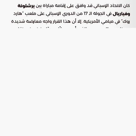
كان الاتحاد الإسباني قد وافق على إقامة مباراة بين
برشلونة
في الجولة الـ 17 من الدوري الإسباني على ملعب “هارد
وفياريال
روك” في ميامي الأمريكية. إلا أن هذا القرار واجه معارضة شديدة
من نادي
، الذي أصدر بيانًا رسميًا يرفض فيه نقل
ريال مدريد
المباريات إلى خارج إسبانيا. واعتبر النادي الملكي أن هذا القرار يخل
بالتوازن التنافسي ويمنح أندية أخرى ميزة غير عادلة، مؤكدًا أن القرار
اتُخذ دون التشاور مع الأندية المشاركة.
تفاؤل رغم المعارضة
على الرغم من هذه المعارضة، أبدى
تفاؤله بشأن
آل الشيخ
إمكانية استضافة مباراة من
في
.
الدوري الإسباني
السعودية
صرح “سمير البوشي” تلفزيونيًا: “لدينا في
العديد
موسم الرياض
من المنافسات الرياضية المميزة مثل الملاكمة، والبادل، والتنس،
وكرة القدم الأمريكية (NFL)، ونحن الآن في مرحلة
المفاوضات
لاستضافة مباراة من
”.
الدوري الإسباني
حدث تاريخي منتظر
في حال تأكيد إقامة المباراة في
، ستكون هذه هي
السعودية