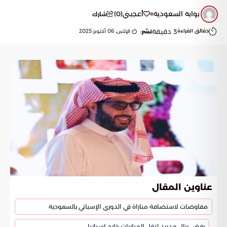
بوابة السعودية
أعجبني
(
0
)
شارك
دقائق القراءة
3
دقيقة
الإثنين, 06 أكتوبر 2025
نشر:
عناوين المقال
مفاوضات لاستضافة مباراة في الدوري الإسباني بالسعودية
رفض ريال مدريد لنقل المباريات خارج إسبانيا