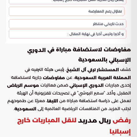
تفاؤل رغم المعارضة
حدث تاريخي منتظر
و أخيرا وليس آخرا في نهاية المقال :
مفاوضات لاستضافة مباراة في
الدوري
بالسعودية
الإسباني
كشف
، رئيس هيئة الترفيه في
المستشار تركي آل الشيخ
، عن
جارية لاستضافة
المملكة العربية السعودية
مفاوضات
إحدى مباريات
ضمن فعاليات
الدوري الإسباني
موسم الرياض
المقبل. وأكد “سمير البوشي” في تصريحات تلفزيونية أن الهيئة
تعمل على دراسة استضافة مباراة من
، معربًا عن طموحهم
الليغا
لجلب المزيد من المنافسات الرياضية العالمية إلى
.
السعودية
رفض
لنقل المباريات خارج
ريال مدريد
إسبانيا