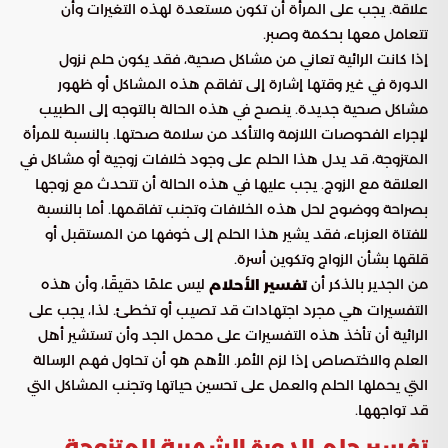
علاقة. يجب على المرأة أن تكون مستعدة لهذه التغيرات وأن
تتعامل معها بحكمة وصبر.
إذا كانت الرائية تعاني من مشاكل صحية، فقد يكون حلم نزول
الدورة في غير وقتها إشارة إلى تفاقم هذه المشاكل أو ظهور
مشاكل صحية جديدة. ينصح في هذه الحالة بالتوجه إلى الطبيب
لإجراء الفحوصات اللازمة والتأكد من سلامة صحتها. بالنسبة للمرأة
المتزوجة، قد يدل هذا الحلم على وجود خلافات زوجية أو مشاكل في
العلاقة مع الزوج. يجب عليها في هذه الحالة أن تتحدث مع زوجها
بصراحة ووضوح لحل هذه الخلافات وتجنب تفاقمها. أما بالنسبة
للفتاة العزباء، فقد يشير هذا الحلم إلى خوفها من المستقبل أو
قلقها بشأن الزواج وتكوين أسرة.
من الجدير بالذكر أن
ليس علمًا دقيقًا، وأن هذه
تفسير الأحلام
التفسيرات هي مجرد اجتهادات قد تصيب أو تخطئ. لذا، يجب على
الرائية أن تأخذ هذه التفسيرات على محمل الجد وأن تستشير أهل
العلم والاختصاص إذا لزم الأمر. الأهم هو أن تحاول فهم الرسالة
التي يحملها الحلم والعمل على تحسين حياتها وتجنب المشاكل التي
قد تواجهها.
تفسير حلم الدورة الشهرية للمتزوجة