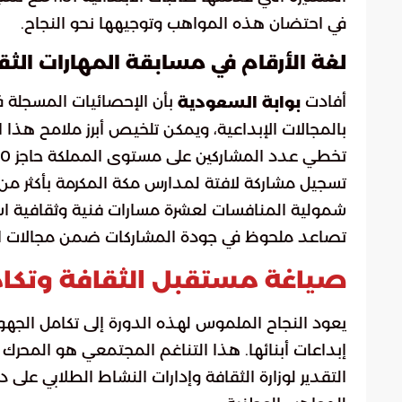
في احتضان هذه المواهب وتوجيهها نحو النجاح.
لغة الأرقام في مسابقة المهارات الثق
أفادت
بأن الإحصائيات المسجلة 
بوابة السعودية
بالمجالات الإبداعية، ويمكن تلخيص أبرز ملامح هذا ال
تخطي عدد المشاركين على مستوى المملكة حاجز 300 ألف طالب وطالبة.
تسجيل مشاركة لافتة لمدارس مكة المكرمة بأكثر من 16 ألف مبدع ومبدعة
شمولية المنافسات لعشرة مسارات فنية وثقافية استو
تصاعد ملحوظ في جودة المشاركات ضمن مجالات الفنو
صياغة مستقبل الثقافة وتكامل
يعود النجاح الملموس لهذه الدورة إلى تكامل الجهود 
إبداعات أبنائها. هذا التناغم المجتمعي هو المح
التقدير لوزارة الثقافة وإدارات النشاط الطلابي عل