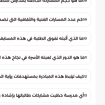
ما هو حجم المشاركة الخاصة بمدارس منطق
08
ومبدعة من طلاب وطالبات المنطقة، وهو ما 
كم عدد المسارات الفنية والثقافية التي تضم
09
الصاعدة.
شملت المنافسات عشرة مسارات فنية وثقافية 
الطلاب، وشملت مجالات الفنون البصرية، والفنو
ما الذي أثبته تفوق الطلبة في هذه المسابقة 
10
شغف المبدعين.
أكدت القيادات التعليمية أن تفوق الطلبة يبره
المنافسة. كما أظهرت قدرتهم على تحويل الأفك
ما هو الدور الذي لعبته الأسرة في نجاح هذه 
11
المعايير الاحترافية العالمية.
لعبت الأسر دوراً محورياً من خلال تكامل جه
والتشجيع اللازم لأبنائها لإبراز مواهبهم. هذ
كيف ترتبط هذه المبادرة بمستهدفات رؤية المملكة
12
قادر على مواكبة طموحات الوطن.
صقل الشخصية وتعزيز الابتكار، وإعداد كفاءا
أي مدرسة حظيت مشاركات طالباتها بإشادة و
13
بالموروث الثقافي الأصيل.