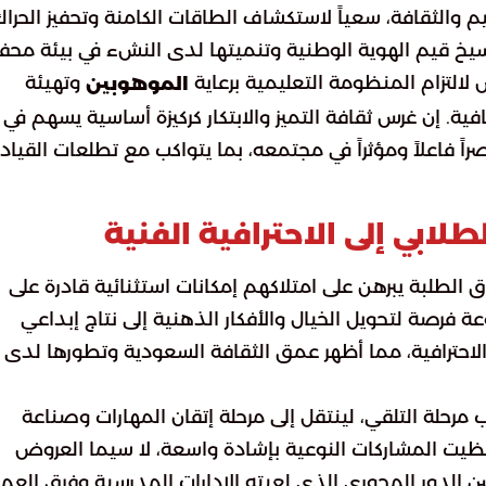
يم والثقافة، سعياً لاستكشاف الطاقات الكامنة وتحفيز الحرا
يخ قيم الهوية الوطنية وتنميتها لدى النشء في بيئة محفز
 لالتزام المنظومة التعليمية برعاية
وتهيئة
الموهوبين
افية. إن غرس ثقافة التميز والابتكار كركيزة أساسية يسهم في
 فاعلاً ومؤثراً في مجتمعه، بما يتواكب مع تطلعات القياد
ابي إلى الاحترافية الفنية
الطلبة يبرهن على امتلاكهم إمكانات استثنائية قادرة على
ة فرصة لتحويل الخيال والأفكار الذهنية إلى نتاج إبداعي
الاحترافية، مما أظهر عمق الثقافة السعودية وتطورها لدى
مرحلة التلقي، لينتقل إلى مرحلة إتقان المهارات وصناعة
ظيت المشاركات النوعية بإشادة واسعة، لا سيما العروض
 قدمتها طالبات الابتدائية 131، مع تثمين الدور المحوري الذي لعبته الإدارات المدرسية وفرق الع