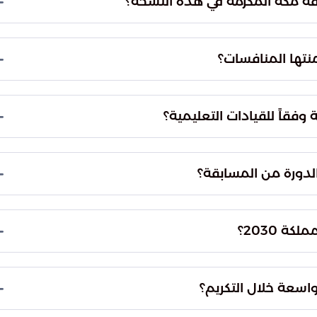
ة مكة المكرمة في هذه النسخة؟
سجلت مدارس مكة المكرمة حضوراً لافتاً ومميزاً في المسابقة، حيث شارك أكثر من 16 ألف مبدع
يعزز مكانة مكة كحاضنة كبرى للمواهب الوطنية
نتها المنافسات؟
متنوعة، صُممت لاستيعاب كافة أنماط الابتكار لدى
ن الأدائية، والآداب، وغيرها من المسارات التي تلبي
وفقاً للقيادات التعليمية؟
ن على امتلاكهم إمكانات استثنائية وقدرة عالية على
ار الذهنية والخيال إلى نتاج إبداعي ملموس يحاكي
الدورة من المسابقة؟
ودها مع المؤسسات التعليمية، حيث وفرت الدعم
ا التناغم المجتمعي اعتبر المحرك الأساسي لصناعة جيل
 2030؟
ترتبط المبادرة بشكل مباشر بمستهدفات رؤية 2030 في مجال تنمية القدرات البشرية، حيث تركز على
ت شابة تمتلك أدوات التنافس الدولي مع التمسك
اسعة خلال التكريم؟