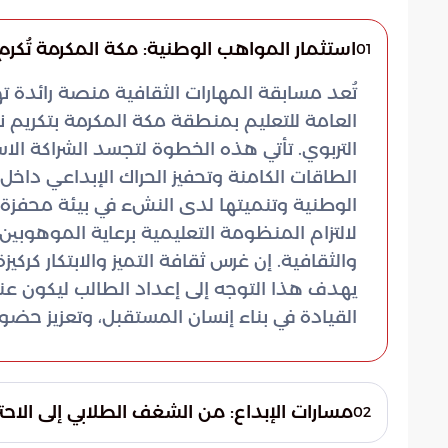
استثمار المواهب الوطنية: مكة المكرمة تُكر
01
تُعد مسابقة المهارات الثقافية منصة رائدة ته
العامة للتعليم بمنطقة مكة المكرمة بتكريم ن
التربوي. تأتي هذه الخطوة لتجسد الشراكة الاست
الطاقات الكامنة وتحفيز الحراك الإبداعي داخ
الوطنية وتنميتها لدى النشء في بيئة محفزة. 
لالتزام المنظومة التعليمية برعاية الموهوبين 
والثقافية. إن غرس ثقافة التميز والابتكار ك
يهدف هذا التوجه إلى إعداد الطالب ليكون عنص
القيادة في بناء إنسان المستقبل، وتعزيز حضو
مسارات الإبداع: من الشغف الطلابي إلى الاحتر
02