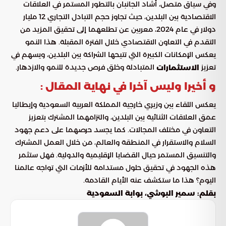
وفي سياق متصل، أشاد الجانبان بالتطور المستمر في العلاقات
الاقتصادية بين البلدين، حيث تجاوز حجم التبادل التجاري 12 مليار
دولار في عام 2024، معربين عن تطلعهما إلى تحقيق المزيد من
التقدم في التعاون الاقتصادي خلال الفترة المقبلة. هذا النمو
يعكس الإمكانات الكبيرة التي تتيحها الشراكة بين البلدين، ويسهم في
تعزيز
المتبادلة وخلق فرص جديدة للنمو والازدهار.
الاستثمارات
و أخيرا وليس آخرا في نهاية المقال :
يعكس اللقاء بين وزيري خارجية المملكة العربية السعودية وإيطاليا
عمق العلاقات الثنائية بين البلدين، والتزامهما المشترك بتعزيز
التعاون في مختلف المجالات. كما يجسد حرصهما على دعم جهود
السلام والاستقرار في المنطقة والعالم، من خلال العمل المشترك
والتنسيق المستمر حيال القضايا الإقليمية والدولية. فهل ستثمر
هذه الجهود في تحقيق حلول مستدامة للأزمات التي تواجه عالمنا
اليوم؟ هذا ما ستكشف عنه الأيام القادمة.
بقلم: سمير البوشي، بوابة السعودية