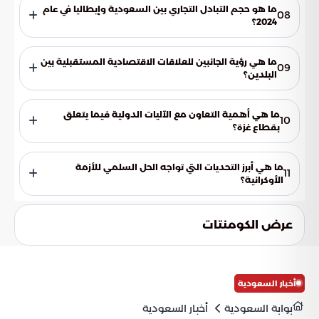
الروسية الأميركية لإيجاد حل لهذه الأزمة.
ما هو حجم التبادل التجاري بين السعودية وإيطاليا في عام
08
2024؟
أكثر من 12 مليار دولار.
ما هي رؤية الجانبين للعلاقات الاقتصادية المستقبلية بين
09
البلدين؟
يتطلعان إلى مزيد من التقدم في التعاون الاقتصادي خلال الفترة
المقبلة.
ما هي أهمية التعاون مع الآليات الدولية فيما يتعلق
10
بقطاع غزة؟
لضمان إدخال المساعدات الإغاثية والإنسانية بشكل فعال ومنظم.
ما هي أبرز التحديات التي تواجه الحل السلمي للأزمة
11
الأوكرانية؟
تقريب وجهات النظر المختلفة بين روسيا وأمريكا.
عرض الكومنتات
أخبار السعودية
بوابة السعودية
أخبار السعودية