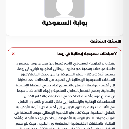
بوابة السعودية
الاسئلة الشائعة
01
مباحثات سعودية إيطالية في روما
عقد وزير الخارجية السعودي الأمير فيصل بن فرحان، يوم الخميس،
جلسة مباحثات رسمية مع نظيره الإيطالي أنطونيو تاياني، في روما،
حسبما أوردت وكالة الأنباء السعودية واس. وبحث الجانبان تعزيز
العلاقات السعودية الإيطالية في العديد من المجالات، كما تطرقا
إلى أهمية مواصلة العمل والتنسيق تجاه جميع القضايا الإقليمية
والدولية، ودعم التوصل للحلول السلمية وإنهاء النزاعات، لا سيما
في قطاع غزة، وأهمية اتخاذ جميع الخطوات والتدابير لإدخال
المساعدات الإغاثية والإنسانية إلى داخل القطاع بالتعاون الكامل
مع الآليات الدولية. وتطرق الوزيران إلى أهمية حل الأزمة الأوكرانية
بالطرق السلمية، حيث ثمّن وزير الخارجية الإيطالي جهود المملكة في
تقريب وجهات النظر الروسية الأميركية لإيجاد حل لهذه الأزمة. وأشاد
الجانبان بالعلاقات الاقتصادية المتطورة بين البلدين، حيث بلغ حجم
التبادل التجاري أكثر من 12 مليار دولار في عام 2024، متطلعين إلى