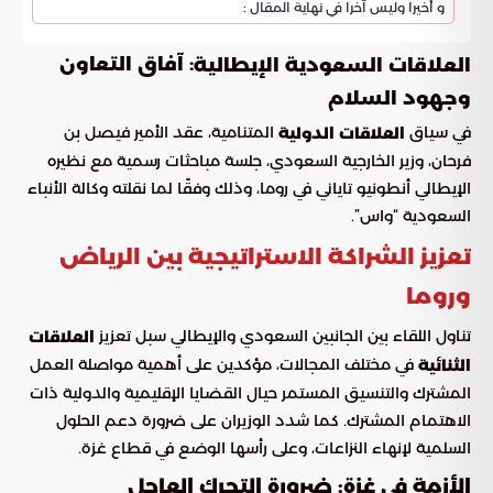
و أخيرا وليس آخرا في نهاية المقال :
: آفاق التعاون
العلاقات السعودية الإيطالية
وجهود السلام
في سياق
المتنامية، عقد الأمير فيصل بن
العلاقات الدولية
فرحان، وزير الخارجية السعودي، جلسة مباحثات رسمية مع نظيره
الإيطالي أنطونيو تاياني في روما، وذلك وفقًا لما نقلته وكالة الأنباء
السعودية “واس”.
تعزيز الشراكة الاستراتيجية بين الرياض
وروما
تناول اللقاء بين الجانبين السعودي والإيطالي سبل تعزيز
العلاقات
في مختلف المجالات، مؤكدين على أهمية مواصلة العمل
الثنائية
المشترك والتنسيق المستمر حيال القضايا الإقليمية والدولية ذات
الاهتمام المشترك. كما شدد الوزيران على ضرورة دعم الحلول
السلمية لإنهاء النزاعات، وعلى رأسها الوضع في قطاع غزة.
الأزمة في غزة: ضرورة التحرك العاجل