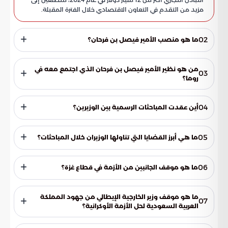
مزيد من التقدم في التعاون الاقتصادي خلال الفترة المقبلة.
02
ما هو منصب الأمير فيصل بن فرحان؟
وزير الخارجية السعودي.
من هو نظير الأمير فيصل بن فرحان الذي اجتمع معه في
03
روما؟
أنطونيو تاياني، وزير الخارجية الإيطالي.
04
أين عقدت المباحثات الرسمية بين الوزيرين؟
في روما، إيطاليا.
05
ما هي أبرز القضايا التي تناولها الوزيران خلال المباحثات؟
تعزيز العلاقات السعودية الإيطالية، القضايا الإقليمية والدولية،
الأزمة في قطاع غزة، والأزمة الأوكرانية.
06
ما هو موقف الجانبين من الأزمة في قطاع غزة؟
أكدا على أهمية اتخاذ جميع الخطوات والتدابير لإدخال المساعدات
الإغاثية والإنسانية إلى داخل القطاع بالتعاون الكامل مع الآليات
ما هو موقف وزير الخارجية الإيطالي من جهود المملكة
07
الدولية.
العربية السعودية لحل الأزمة الأوكرانية؟
ثمّن وزير الخارجية الإيطالي جهود المملكة في تقريب وجهات النظر