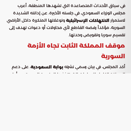
في سياق الأحداث المتصاعدة التي تشهدها المنطقة، أعرب
مجلس الوزراء السعودي، في جلسته الأخيرة، عن إدانته الشديدة
لاستمرار
وتوغلاتها المتكررة داخل الأراضي
الانتهاكات الإسرائيلية
السورية، مؤكداً رفضه القاطع لأي محاولات أو دعوات تهدف إلى
تقسيم سوريا وتقويض وحدتها.
موقف المملكة الثابت تجاه الأزمة
السورية
أكد المجلس، في بيان رسمي نشرته
، على دعم
بوابة السعودية
المملكة الكامل للإجراءات التي تتخذها الحكومة السورية من أجل
تحقيق الأمن والاستقرار، والحفاظ على السلم الأهلي، وسيادة
الدولة ومؤسساتها، مجدداً التأكيد على الرفض القاطع لأي
دعوات انفصالية تسعى لتقسيم سوريا. هذا الموقف يأتي في ظل
وتأثيراتها على الأمن القومي العربي.
التوترات الإقليمية
المطالبة بالتدخل الفوري لإنهاء المجاعة
في غزة