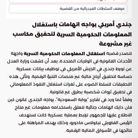
موقف السلطات الفيدرالية من القضية
جندي أمريكي يواجه اتهامات ب
استغلال
لتحقيق مكاسب
المعلومات الحكومية السرية
غير مشروعة
تتصدر قضية
واجهة
استغلال المعلومات الحكومية السرية
الأحداث القانونية في الولايات المتحدة، بعد أن كشفت وزارة العدل
عن تورط جندي في الجيش الأمريكي في توظيف بيانات عسكرية
حساسة لتحقيق أرباح مالية عبر منصات التنبؤ الرقمية. وتأتي هذه
التحقيقات لتسلط الضوء على ثغرات استغلال النفوذ المعلوماتي
في تحقيق ثروات شخصية بطرق غير قانونية.
وفقاً لما ورد في تقارير “بوابة السعودية”، يواجه الجندي غانون كين
فان دايك اتهامات جنائية تتعلق باستخدامه معلومات غير متاح
الاطلاع عليها للجمهور، ترتبط بعملية عسكرية كانت تستهدف
الرئيس الفنزويلي نيكولاس مادورو، وذلك بهدف المراهنة على
نتائجها في الأسواق المالية الرقمية.