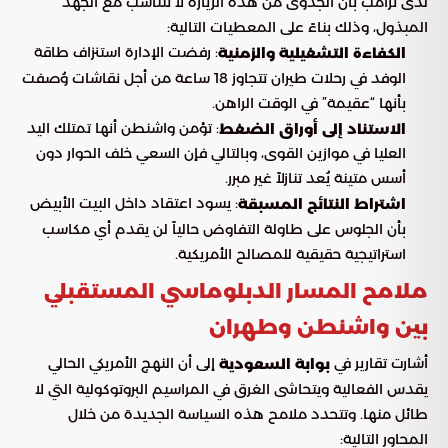
لدى ترامب بأن الجدوى من هذه الزيارة لا تتناسب مع الجهد
المبذول، وذلك بناءً على المعطيات التالية:
: رفضت الإدارة استنزاف طاقة
الكفاءة التشغيلية والزمنية
الوفد في رحلات طيران تتجاوز 18 ساعة من أجل نقاشات وُصفت
بأنها “عقيمة” في الوقت الراهن.
: تؤمن واشنطن أنها تمتلك اليد
الاستناد إلى أوراق الضغط
العليا في موازين القوى، وبالتالي فإن السعي خلف الحوار دون
أسس متينة يُعد تنازلاً غير مبرر.
: يسود اعتقاد داخل البيت الأبيض
اشتراط النتائج المسبقة
بأن الجلوس على طاولة التفاوض حالياً لن يقدم أي مكاسب
استراتيجية حقيقية للمصالح الأمريكية.
ملامح المسار الدبلوماسي المستقبلي
بين واشنطن وطهران
أشارت تقارير في
إلى أن النهج الأمريكي الحالي
بوابة السعودية
يقدس الفعالية ويتحاشى الغرق في المراسيم البروتوكولية التي لا
طائل منها. وتتحدد ملامح هذه السياسة الجديدة من خلال
المحاور التالية: