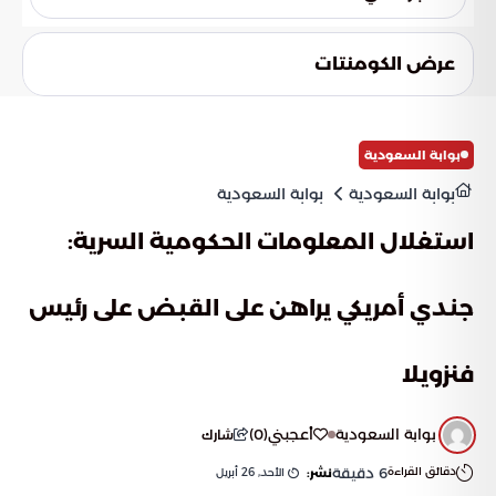
أسلوب التفاوض الحاد والمباشر.
الهدف هو دفع الأطراف الأخرى نحو اتخاذ خطوات جادة لكسر
الجمود بدلاً من الاعتماد على التحركات الأمريكية. تهدف هذه
عرض الكومنتات
السياسة إلى ضمان أن أي جهد دبلوماسي مستقبلي سيبدأ من
نقطة قوة، ويؤدي مباشرة إلى تحقيق المصالح الاستراتيجية
الأمريكية.
بوابة السعودية
بوابة السعودية
بوابة السعودية
استغلال المعلومات الحكومية السرية:
جندي أمريكي يراهن على القبض على رئيس
فنزويلا
بوابة السعودية
أعجبني
(
0
)
شارك
دقائق القراءة
6
دقيقة
الأحد, 26 أبريل
نشر: