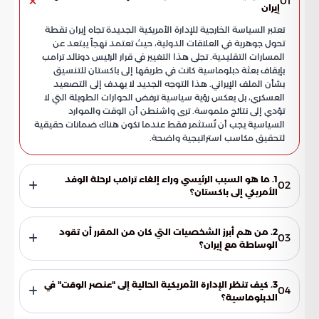
01
إيران
تعتبر السياسة الخارجية للإدارة الأمريكية الجديدة تجاه إيران نقطة
تحول جوهرية في العلاقات الدولية، حيث تعتمد نهجاً يبتعد عن
المسارات التقليدية. تجلى هذا التغيير في قرار الرئيس دونالد ترامب
بإيقاف بعثة دبلوماسية كانت في طريقها إلى باكستان للتنسيق
بشأن الملف الإيراني. هذا التوجه الجديد لا يهدف إلى التصعيد
العسكري، بل يعكس رؤية سياسية ترفض الحوارات الطويلة التي لا
تؤدي إلى نتائج ملموسة. ترى واشنطن أن الوقت والموارد
السياسية يجب أن تُستثمر فقط عندما تكون هناك ضمانات حقيقية
لتحقيق مكاسب استراتيجية واضحة.
1. ما هو السبب الرئيسي وراء إلغاء ترامب لرحلة الوفد
02
الأمريكي إلى باكستان؟
يعود السبب إلى قناعة الإدارة الأمريكية بأن الجدوى من الزيارة لا
تتناسب مع الجهد المبذول. وترى واشنطن أن الدخول في نقاشات
2. من هم أبرز الشخصيات التي كان من المقرر أن تقود
03
مطولة دون أسس متينة يعتبر هدراً للموارد السياسية، خاصة في
الوساطة مع إيران؟
ظل عدم وجود مؤشرات على تحقيق نتائج ملموسة.
كان من المفترض أن يقود الوفد الأمريكي كل من ستيف ويتكوف
وجاريد كوشنر. كانت المهمة تهدف إلى فتح قنوات اتصال مع
3. كيف تنظر الإدارة الأمريكية الحالية إلى "عنصر الوقت" في
04
طهران عبر البوابة الباكستانية، قبل أن يتم تعليقها كجزء من إعادة
الدبلوماسية؟
تقييم الاستراتيجية الدبلوماسية الأمريكية.