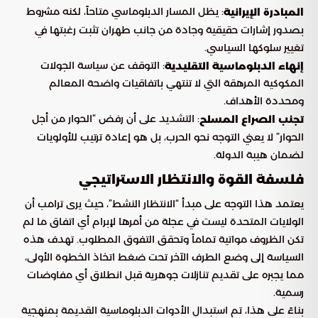
: يظل المسار الدبلوماسي متاحاً، لكنه مشروط
المبادرة الإيرانية
بصدور إشارات حقيقية وجادة من جانب طهران تثبت رغبتها في
تغيير سلوكها السياسي.
: التوقف عن سياسة الجولات
إنهاء الدبلوماسية التقليدية
المكوكية المرهقة التي لا تنتهي باتفاقيات واضحة المعالم
ومحددة الأهداف.
: التشديد على أن رفض “الحوار من أجل
تجنب الصراع المسلح
الحوار” لا يعني التوجه نحو الحرب، بل هو إعادة ترتيب للأولويات
لضمان هيبة الدولة.
فلسفة القوة والانتظار الاستراتيجي
يعتمد هذا التوجه على مبدأ “الانتظار النشط”، حيث يرى ترامب أن
الولايات المتحدة ليست في عجلة من أمرها لإبرام أي اتفاق ما لم
تكن الظروف مواتية تماماً وتحقق التفوق المطلوب. تهدف هذه
السياسة إلى وضع الطرف الآخر تحت ضغط اتخاذ الخطوة الأولى،
مما يجبره على تقديم تنازلات جوهرية قبل انطلاق أي مفاوضات
رسمية.
بناءً على هذا، تم استبدال الأدوات الدبلوماسية القديمة بمنهجية