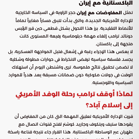
الباكستانية مع إيران
تمثل
حجر الزاوية في السياسة الخارجية
المفاوضات مع إيران
للإدارة الأمريكية الجديدة، والتي بدأت تتبنى مساراً مغايراً تماماً
للأنماط التقليدية. برز هذا التحول بشكل قطعي حين قرر الرئيس
دونالد ترامب إلغاء مهمة دبلوماسية رفيعة المستوى كانت
متجهة إلى باكستان.
لا يعكس هذا الإجراء رغبة في إشعال فتيل المواجهة العسكرية، بل
يجسد فلسفة سياسية ترفض الانخراط في حوارات مطولة وشكلية
لا تضمن تحقيق نتائج ملموسة. ترى واشنطن اليوم أن استهلاك
الوقت في جولات مكوكية دون ضمانات مسبقة يعد هدراً للموارد
السياسية واللوجستية.
لماذا أوقف ترامب رحلة الوفد الأمريكي
إلى إسلام آباد؟
قررت الإدارة الأمريكية تعليق المهمة التي كان من المفترض أن
يقودها ستيف ويتكوف وجاريد كوشنر لفتح قنوات اتصال مع
طهران عبر الوساطة الباكستانية. هذا القرار جاء نتيجة قناعة راسخة