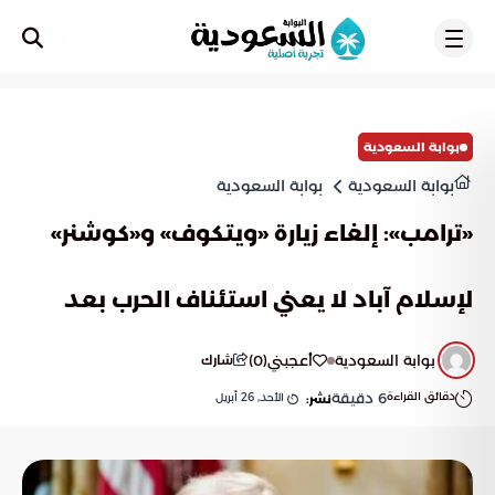
تسجيل
بوابة السعودية
بوابة السعودية
بوابة السعودية
«ترامب»: إلغاء زيارة «ويتكوف» و«كوشنر»
لإسلام آباد لا يعني استئناف الحرب بعد
بوابة السعودية
أعجبني
(
0
)
شارك
دقائق القراءة
6
دقيقة
الأحد, 26 أبريل
نشر: