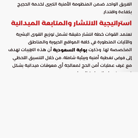
الفريق الواحد ضمن المنظومة الأمنية الكبرى لخدمة الحجيج
بكفاءة واقتدار.
استراتيجية الانتشار والمتابعة الميدانية
تعتمد القوات خطة انتشار دقيقة تشمل توزيع القوى البشرية
والآليات المتطورة في كافة المواقع الحيوية والمناطق
المخصصة لها. وذكرت
أن هذه الترتيبات تهدف
بوابة السعودية
إلى فرض تغطية أمنية وبيئية شاملة، من خلال التنسيق اللحظي
مع غرف عمليات أمن الحج لمعالجة أي معوقات ميدانية بشكل
فوري وضمان انسيابية العمل.
تستهدف المتابعة الميدانية المستمرة التأكد من تنفيذ الكوادر
للمهام الموكلة إليها بمرونة عالية، مما يسمح بالاستجابة السريعة
للمتغيرات في المشاعر المقدسة. هذا النهج يضمن الحفاظ على
سلامة الحجاج وتسهيل تحركاتهم بين المشاعر، مع الالتزام الكامل
بالمعايير البيئية التي تحمي الموارد الطبيعية في المنطقة.
المرتكزات الأساسية للعمل في المشاعر
المقدسة