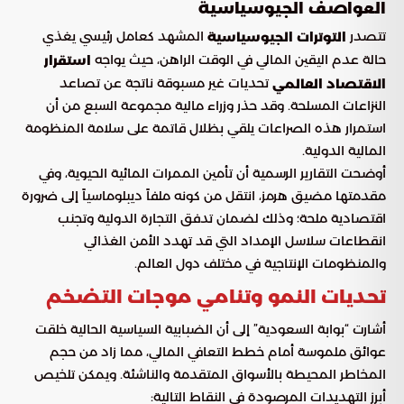
العواصف الجيوسياسية
تتصدر
المشهد كعامل رئيسي يغذي
التوترات الجيوسياسية
حالة عدم اليقين المالي في الوقت الراهن، حيث يواجه
استقرار
تحديات غير مسبوقة ناتجة عن تصاعد
الاقتصاد العالمي
النزاعات المسلحة. وقد حذر وزراء مالية مجموعة السبع من أن
استمرار هذه الصراعات يلقي بظلال قاتمة على سلامة المنظومة
المالية الدولية.
أوضحت التقارير الرسمية أن تأمين الممرات المائية الحيوية، وفي
مقدمتها مضيق هرمز، انتقل من كونه ملفاً ديبلوماسياً إلى ضرورة
اقتصادية ملحة؛ وذلك لضمان تدفق التجارة الدولية وتجنب
انقطاعات سلاسل الإمداد التي قد تهدد الأمن الغذائي
والمنظومات الإنتاجية في مختلف دول العالم.
تحديات النمو وتنامي موجات التضخم
أشارت “بوابة السعودية” إلى أن الضبابية السياسية الحالية خلقت
عوائق ملموسة أمام خطط التعافي المالي، مما زاد من حجم
المخاطر المحيطة بالأسواق المتقدمة والناشئة. ويمكن تلخيص
أبرز التهديدات المرصودة في النقاط التالية: