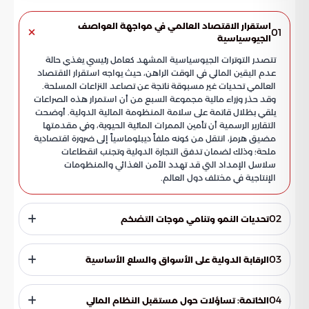
استقرار الاقتصاد العالمي في مواجهة العواصف
01
الجيوسياسية
تتصدر التوترات الجيوسياسية المشهد كعامل رئيسي يغذي حالة
عدم اليقين المالي في الوقت الراهن، حيث يواجه استقرار الاقتصاد
العالمي تحديات غير مسبوقة ناتجة عن تصاعد النزاعات المسلحة.
وقد حذر وزراء مالية مجموعة السبع من أن استمرار هذه الصراعات
يلقي بظلال قاتمة على سلامة المنظومة المالية الدولية. أوضحت
التقارير الرسمية أن تأمين الممرات المائية الحيوية، وفي مقدمتها
مضيق هرمز، انتقل من كونه ملفاً ديبلوماسياً إلى ضرورة اقتصادية
ملحة؛ وذلك لضمان تدفق التجارة الدولية وتجنب انقطاعات
سلاسل الإمداد التي قد تهدد الأمن الغذائي والمنظومات
الإنتاجية في مختلف دول العالم.
02
تحديات النمو وتنامي موجات التضخم
أشارت التقارير إلى أن الضبابية السياسية الحالية خلقت عوائق
ملموسة أمام خطط التعافي المالي، مما زاد من حجم المخاطر
03
الرقابة الدولية على الأسواق والسلع الأساسية
المحيطة بالأسواق المتقدمة والناشئة. ويمكن تلخيص أبرز
التهديدات المرصودة في النقاط التالية:
تعمل القوى الاقتصادية العالمية على ابتكار آليات رقابية قادرة على
تتبع الآثار المباشرة وغير المباشرة للتصعيد الميداني على القطاعات
04
الخاتمة: تساؤلات حول مستقبل النظام المالي
الاستراتيجية، مع تركيز الجهود على عدة محاور تشمل ثقة