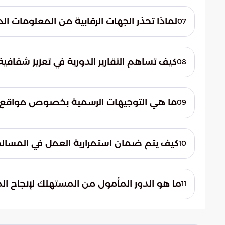
تكثف الفرق البيطرية جولاتها التفتيشية للت
تركز على تطبيق مبادئ الرفق بالحيوان أثناء ال
لماذا تحذر الجهات الرقابية من المعلومات ال
07
تمنع التلوث وتضمن سلامة اللحوم للاستهلاك
حذرت الجهات الرقابية من الاعتماد على معل
الأسعار أو الوفرة. وشددت على أن واقع السوق
كيف تساهم التقارير الدورية في تعزيز شفافي
08
داعيةً المستهلكين للحصول على المعلومات 
يتم إصدار تقارير دورية حول متوسط الأسعار و
البيانات المستفيدين على اتخاذ قرارات شراء 
ما هي التوجيهات الرسمية بخصوص مواقع ال
09
المتبعة، مما يقلل من فرص التلاعب أو التضلي
حثت الوزارة المواطنين والمقيمين على التعام
للرقابة. كما أكدت على ضرورة التوجه للمسا
كيف يتم ضمان استمرارية العمل في المسالخ 
10
سلامة اللحوم وتحمي البيئة من الممارسات ال
تعتمد الخطة التشغيلية على توفير كافة التسه
المعتمدة. ويستمر العمل في هذه المنشآت ط
ما هو الدور المأمول من المستهلك لإنجاح ا
11
عالية الجودة تحقق راحة المضحين وسرعة إنجا
يعتبر الوعي الفردي المحرك الأساسي لنجاح 
في إنهاء ظاهرة البيع العشوائي من خلال التوجه 