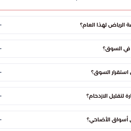
الرياض لهذا العام؟
 وفرة كبيرة في سوق الأضاحي بمنطقة الرياض. وأوضح أن
ين بكفاءة عالية نتيجة استراتيجية رقابية وبيطرية
 في السوق؟
والمسالخ.
نام المحلية مثل "النجدي" و"النعيمي"، والأغنام
تلفة من الماعز، بالإضافة إلى الإبل بمختلف أعمارها،
 استقرار السوق؟
اتهم وميزانياتهم.
ظة، حيث تعتمد فوارق الأسعار على معايير موضوعية
الفرق الميدانية بمراقبة العمليات التجارية لحظياً
رة لتقليل الازدحام؟
ت المطلوبة لمواجهة ذروة الطلب.
ستراتيجية بمدينة الرياض لتكون مساندة للأسواق
قلة وخدمات إسناد فني لضمان سرعة الإنجاز، وتقليل
في أسواق الأضاحي؟
اقات جغرافية واسعة.