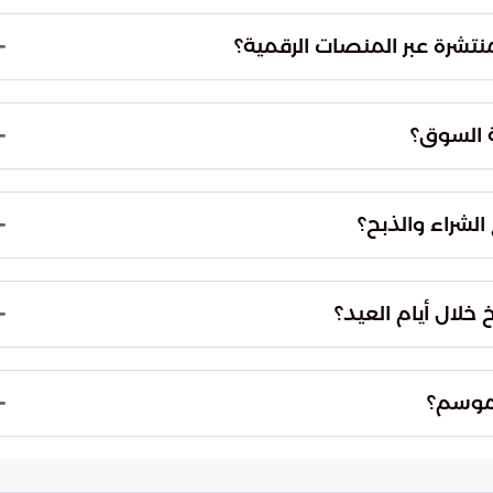
أكد من سلامة الأضاحي وخلوها من الأعراض المرضية. كما
نقل والتداول، ورصد المخالفات فورياً، وتهيئة بيئة صحية
منتشرة عبر المنصات الرقمية؟
.
ومات غير موثوقة قد تنشرها بعض المنصات الرقمية حول
 يعكس استقراراً حقيقياً مدعوماً بتعدد المصادر،
ة السوق؟
من المصادر الرسمية فقط.
حالة الإمدادات لتعزيز الشفافية في السوق. تساعد هذه
مدروسة، وتزيد من وعيهم حول الآليات التنظيمية
شراء والذبح؟
ل التجاري.
ل حصرياً مع الأسواق النظامية ونقاط البيع الخاضعة
لخ المعتمدة التي تضم كوادر مؤهلة وبيئة صحية تضمن
خلال أيام العيد؟
عشوائية.
يلات اللوجستية والفرق الفنية اللازمة لدعم المسالخ
وال أيام العيد دون انقطاع، مع ضمان تقديم خدمات
لموسم؟
ز عملياتهم.
المنظومة التنظيمية. ويؤمل من المستهلكين المساهمة
نحو الخيارات النظامية الآمنة، والالتزام بالتعليمات