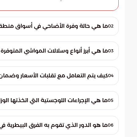
ما هي حالة وفرة الأضاحي في أسواق منطقة 
02
أكد فرع وزارة البيئة والمياه والزراعة وجود
المعروض الحالي يغطي كافة احتياجات المستهلك
ما هي أبرز أنواع وسلالات المواشي المتوفرة
03
مكثفة رفعت من الجاهزية التشغيلية للأسواق 
تتنوع الخيارات المتاح في الأسواق لتشمل الأغ
المستوردة مثل "السواكني". كما تتوفر أنواع مخ
كيف يتم التعامل مع تقلبات الأسعار وضمان
04
مما يمنح المضحين بدائل متعددة تلائم تفضيل
تخضع أسعار الأضاحي لمؤشرات استقرار ملحو
مثل النوع، الوزن، العمر، وموقع العرض. وتقوم 
ما هي الإجراءات اللوجستية التي اتخذتها الوزا
05
للحفاظ على توازن السوق وضمان توفر الكميا
استحدثت الوزارة نقاط بيع مؤقتة في مواقع ا
الدائمة. وتم تجهيز هذه المواقع بمسالخ متن
ما هو الدور الذي تقوم به الفرق البيطرية 
06
فترات الانتظار، وتوزيع الكثافة البشرية عبر نط