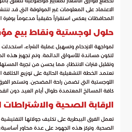
تخضع فوارق الأسعار لمعايير موضوعية تتعلق بالنوع
الاعتماد على المعلومات غير الموثوقة التي قد تنت
المحافظات يعكس استقراراً حقيقياً مدعوماً بوفرة ال
حلول لوجستية ونقاط بيع مؤق
لمواجهة الازدحام وتسهيل عملية الشراء، استحدثت ا
لتكون مساندة للأسواق الدائمة. وتم تجهيز هذه ال
وتقليل فترات الانتظار، مما يحسن من تجربة المسته
تعتمد الخطة التشغيلية الحالية على توزيع الكثافة 
اللوجستية التي تضمن راحة المضحين. وتستمر الفرق 
كافة المسالخ المعتمدة طوال أيام العيد دون انقط
الرقابة الصحية والاشتراطات ا
تعمل الفرق البيطرية على تكثيف جولاتها التفتيشي
الصحية. وتركز هذه الجهود على عدة محاور أساسية: